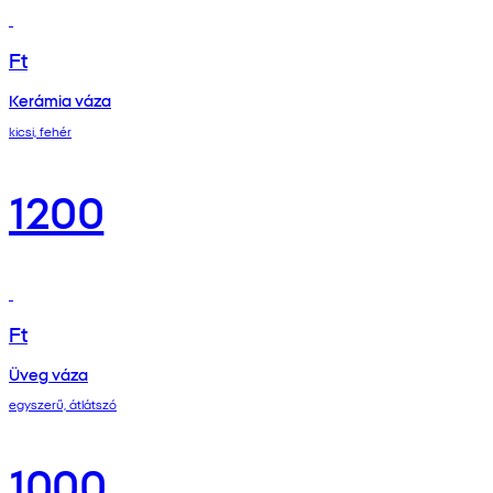
Ft
Kerámia váza
kicsi, fehér
1200
Ft
Üveg váza
egyszerű, átlátszó
1000