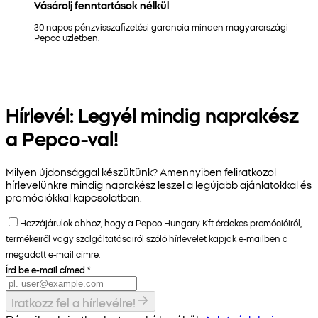
Vásárolj fenntartások nélkül
30 napos pénzvisszafizetési garancia minden magyarországi
Pepco üzletben.
Hírlevél: Legyél mindig naprakész
a Pepco-val!
Milyen újdonsággal készültünk? Amennyiben feliratkozol
hírlevelünkre mindig naprakész leszel a legújabb ajánlatokkal és
promóciókkal kapcsolatban.
Hozzájárulok ahhoz, hogy a Pepco Hungary Kft érdekes promócióiról,
termékeiről vagy szolgáltatásairól szóló hírlevelet kapjak e-mailben a
megadott e-mail címre.
Írd be e-mail címed
*
Iratkozz fel a hírlevélre!