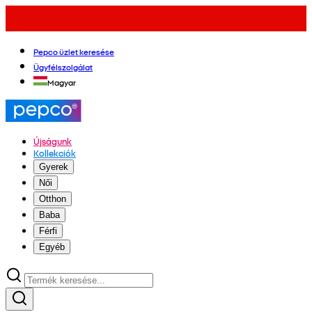
Pepco üzlet keresése
Ügyfélszolgálat
Magyar
Újságunk
Kollekciók
Gyerek
Női
Otthon
Baba
Férfi
Egyéb