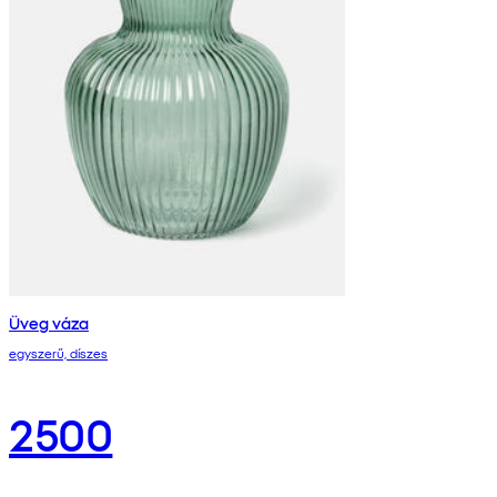
Üveg váza
egyszerű, díszes
2500