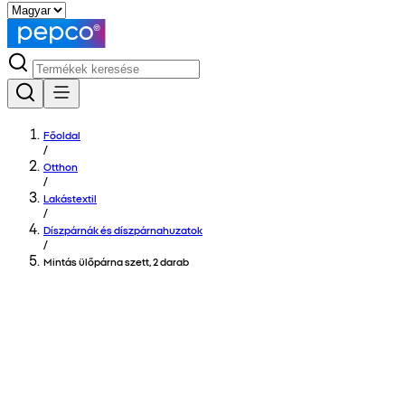
Főoldal
/
Otthon
/
Lakástextil
/
Díszpárnák és díszpárnahuzatok
/
Mintás ülőpárna szett, 2 darab