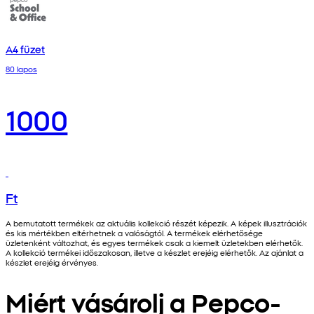
A4 füzet
80 lapos
1000
Ft
A bemutatott termékek az aktuális kollekció részét képezik. A képek illusztrációk
és kis mértékben eltérhetnek a valóságtól. A termékek elérhetősége
üzletenként változhat, és egyes termékek csak a kiemelt üzletekben elérhetők.
A kollekció termékei időszakosan, illetve a készlet erejéig elérhetők. Az ajánlat a
készlet erejéig érvényes.
Miért vásárolj a Pepco-