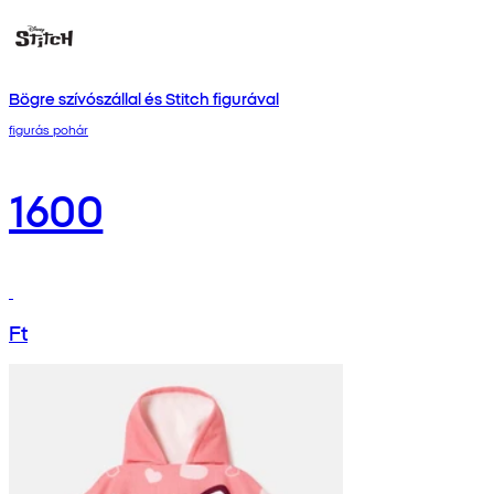
Bögre szívószállal és Stitch figurával
figurás pohár
1600
Ft