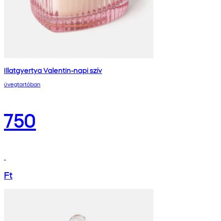
Illatgyertya Valentin-napi szív
üvegtartóban
750
Ft