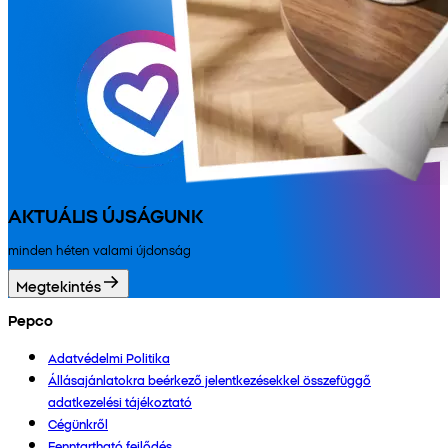
AKTUÁLIS ÚJSÁGUNK
minden héten valami újdonság
Megtekintés
Pepco
Adatvédelmi Politika
Állásajánlatokra beérkező jelentkezésekkel összefüggő
adatkezelési tájékoztató
Cégünkről
Fenntartható fejlődés