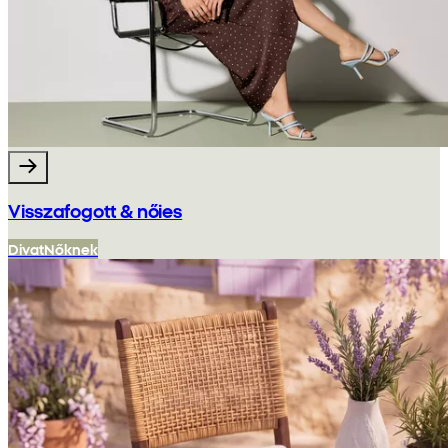
Visszafogott & nőies
Divat
Nőknek