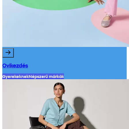
Ovikezdés
Gyerekeknek
Népszerű márkák