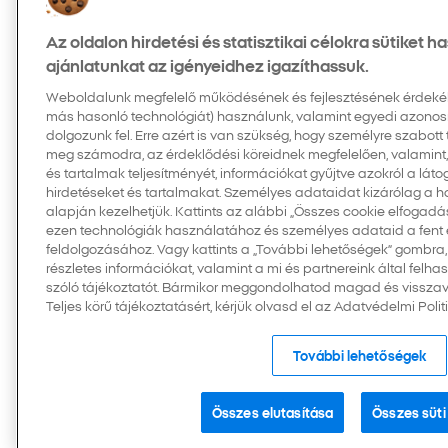
Az oldalon hirdetési és statisztikai célokra sütiket 
ajánlatunkat az igényeidhez igazíthassuk.
Weboldalunk megfelelő működésének és fejlesztésének érdekében
más hasonló technológiát) használunk, valamint egyedi azonos
dolgozunk fel. Erre azért is van szükség, hogy személyre szabott
meg számodra, az érdeklődési köreidnek megfelelően, valamint
és tartalmak teljesítményét, információkat gyűjtve azokról a látog
hirdetéseket és tartalmakat. Személyes adataidat kizárólag a 
alapján kezelhetjük. Kattints az alábbi „Összes cookie elfogad
ezen technológiák használatához és személyes adataid a fent em
feldolgozásához. Vagy kattints a „További lehetőségek” gombra,
részletes információkat, valamint a mi és partnereink által felh
szóló tájékoztatót. Bármikor meggondolhatod magad és visszav
Teljes körű tájékoztatásért, kérjük olvasd el az Adatvédelmi Polit
További lehetőségek
Összes elutasítása
Összes süti