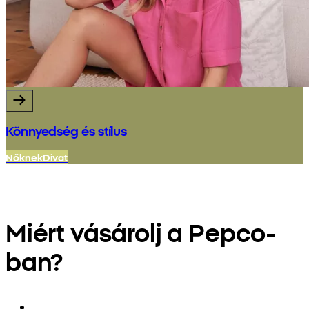
Könnyedség és stílus
Nőknek
Divat
Miért vásárolj a Pepco-
ban?