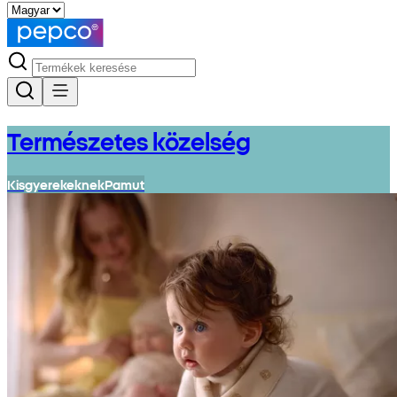
Természetes közelség
Kisgyerekeknek
Pamut