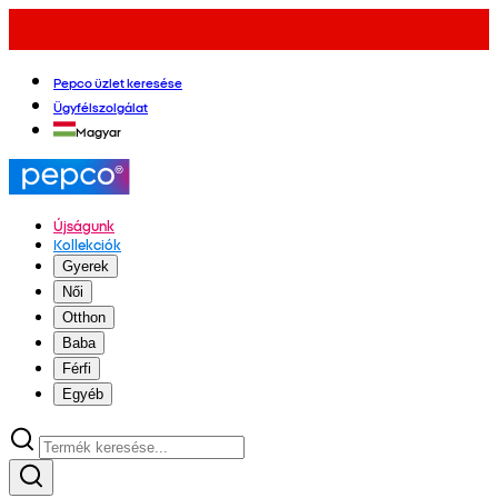
Pepco üzlet keresése
Ügyfélszolgálat
Magyar
Újságunk
Kollekciók
Gyerek
Női
Otthon
Baba
Férfi
Egyéb