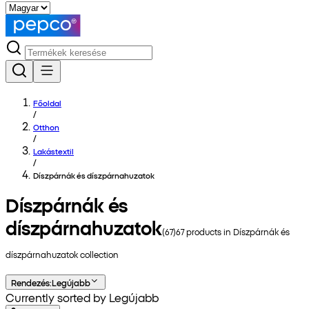
Főoldal
/
Otthon
/
Lakástextil
/
Díszpárnák és díszpárnahuzatok
Díszpárnák és
díszpárnahuzatok
(
67
)
67
products in
Díszpárnák és
díszpárnahuzatok
collection
Rendezés
:
Legújabb
Currently sorted by Legújabb