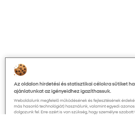
Az oldalon hirdetési és statisztikai célokra sütiket 
ajánlatunkat az igényeidhez igazíthassuk.
Weboldalunk megfelelő működésének és fejlesztésének érdekében
más hasonló technológiát) használunk, valamint egyedi azonos
dolgozunk fel. Erre azért is van szükség, hogy személyre szabott
meg számodra, az érdeklődési köreidnek megfelelően, valamint
és tartalmak teljesítményét, információkat gyűjtve azokról a látog
hirdetéseket és tartalmakat. Személyes adataidat kizárólag a 
alapján kezelhetjük. Kattints az alábbi „Összes cookie elfogad