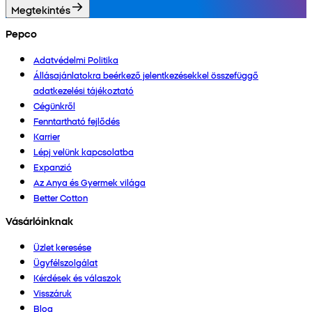
Megtekintés
Pepco
Adatvédelmi Politika
Állásajánlatokra beérkező jelentkezésekkel összefüggő
adatkezelési tájékoztató
Cégünkről
Fenntartható fejlődés
Karrier
Lépj velünk kapcsolatba
Expanzió
Az Anya és Gyermek világa
Better Cotton
Vásárlóinknak
Üzlet keresése
Ügyfélszolgálat
Kérdések és válaszok
Visszáruk
Blog