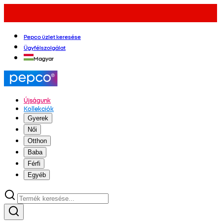
Pepco üzlet keresése
Ügyfélszolgálat
Magyar
Újságunk
Kollekciók
Gyerek
Női
Otthon
Baba
Férfi
Egyéb