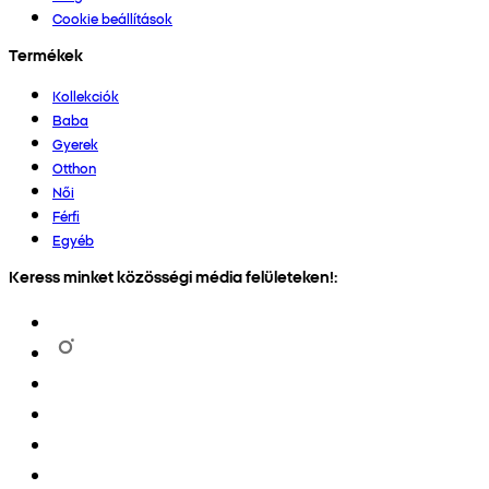
Cookie beállítások
Termékek
Kollekciók
Baba
Gyerek
Otthon
Női
Férfi
Egyéb
Keress minket közösségi média felületeken!: