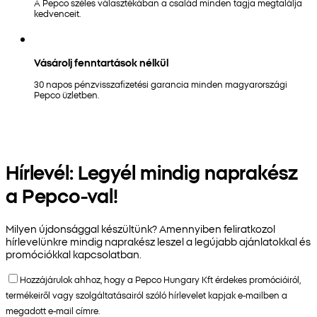
A Pepco széles választékában a család minden tagja megtalálja
kedvenceit.
Vásárolj fenntartások nélkül
30 napos pénzvisszafizetési garancia minden magyarországi
Pepco üzletben.
Hírlevél: Legyél mindig naprakész
a Pepco-val!
Milyen újdonsággal készültünk? Amennyiben feliratkozol
hírlevelünkre mindig naprakész leszel a legújabb ajánlatokkal és
promóciókkal kapcsolatban.
Hozzájárulok ahhoz, hogy a Pepco Hungary Kft érdekes promócióiról,
termékeiről vagy szolgáltatásairól szóló hírlevelet kapjak e-mailben a
megadott e-mail címre.