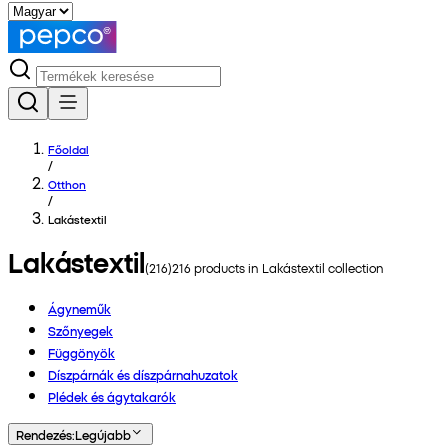
Főoldal
/
Otthon
/
Lakástextil
Lakástextil
(
216
)
216
products in
Lakástextil
collection
Ágyneműk
Szőnyegek
Függönyök
Díszpárnák és díszpárnahuzatok
Plédek és ágytakarók
Rendezés
:
Legújabb