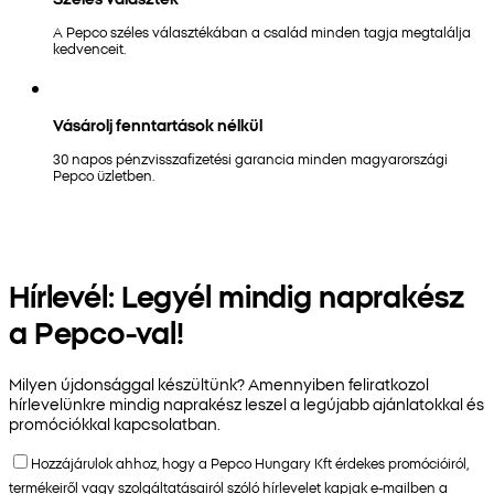
A Pepco széles választékában a család minden tagja megtalálja
kedvenceit.
Vásárolj fenntartások nélkül
30 napos pénzvisszafizetési garancia minden magyarországi
Pepco üzletben.
Hírlevél: Legyél mindig naprakész
a Pepco-val!
Milyen újdonsággal készültünk? Amennyiben feliratkozol
hírlevelünkre mindig naprakész leszel a legújabb ajánlatokkal és
promóciókkal kapcsolatban.
Hozzájárulok ahhoz, hogy a Pepco Hungary Kft érdekes promócióiról,
termékeiről vagy szolgáltatásairól szóló hírlevelet kapjak e-mailben a