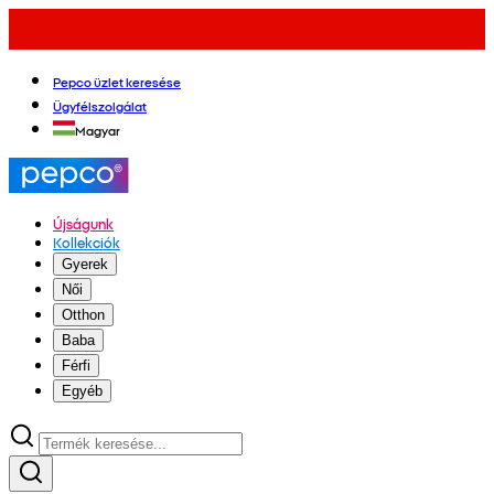
Pepco üzlet keresése
Ügyfélszolgálat
Magyar
Újságunk
Kollekciók
Gyerek
Női
Otthon
Baba
Férfi
Egyéb