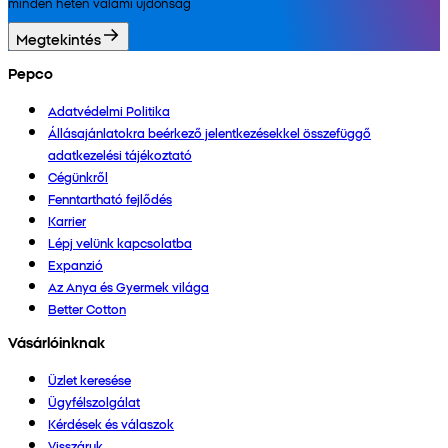
minden héten valami újdonság
Megtekintés
Pepco
Adatvédelmi Politika
Állásajánlatokra beérkező jelentkezésekkel összefüggő
adatkezelési tájékoztató
Cégünkről
Fenntartható fejlődés
Karrier
Lépj velünk kapcsolatba
Expanzió
Az Anya és Gyermek világa
Better Cotton
Vásárlóinknak
Üzlet keresése
Ügyfélszolgálat
Kérdések és válaszok
Visszáruk