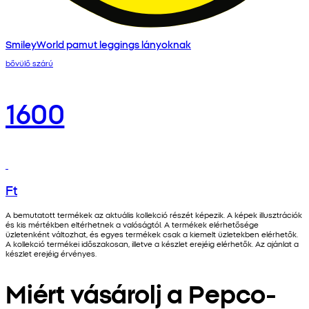
SmileyWorld pamut leggings lányoknak
bővülő szárú
1600
Ft
A bemutatott termékek az aktuális kollekció részét képezik. A képek illusztrációk
és kis mértékben eltérhetnek a valóságtól. A termékek elérhetősége
üzletenként változhat, és egyes termékek csak a kiemelt üzletekben elérhetők.
A kollekció termékei időszakosan, illetve a készlet erejéig elérhetők. Az ajánlat a
készlet erejéig érvényes.
Miért vásárolj a Pepco-