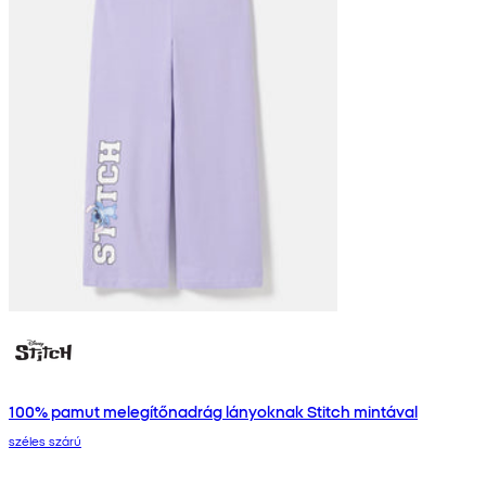
100% pamut melegítőnadrág lányoknak Stitch mintával
széles szárú