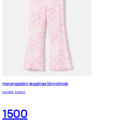
Harangszárú leggings lányoknak
bordás, fodros
1500