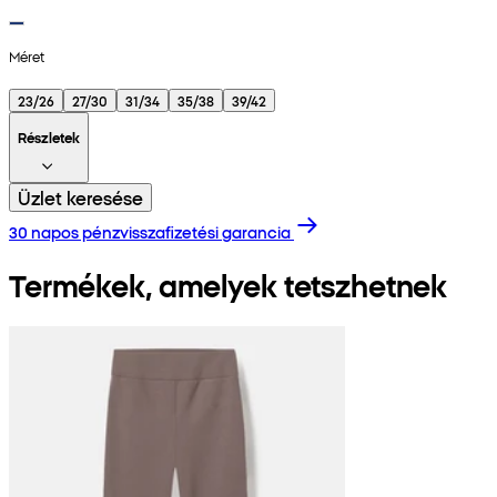
Méret
23/26
27/30
31/34
35/38
39/42
Részletek
Üzlet keresése
30 napos pénzvisszafizetési garancia
Termékek, amelyek tetszhetnek