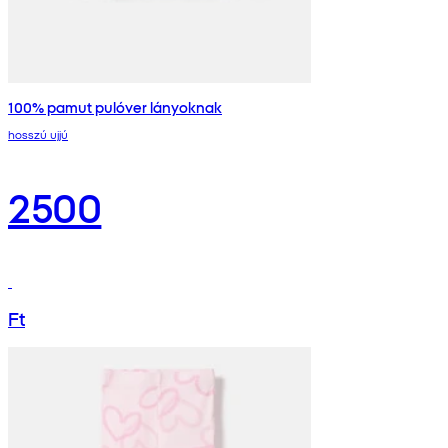
100% pamut pulóver lányoknak
hosszú ujjú
2500
Ft