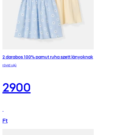
2 darabos 100% pamut ruha szett lányoknak
rövid ujjú
2900
Ft