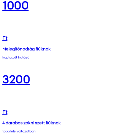
1000
Ft
Melegítőnadrág fiúknak
koptatott hatású
3200
Ft
4 darabos zokni szett fiúknak
többféle változatban