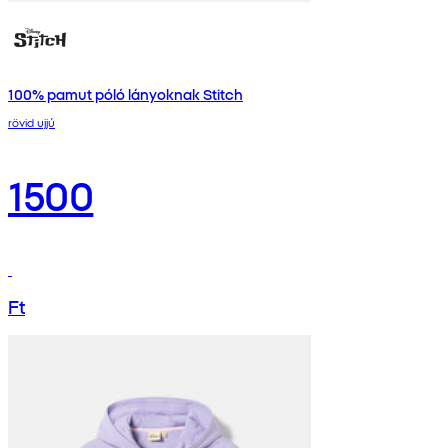
100% pamut póló lányoknak Stitch
rövid ujjú
1500
Ft