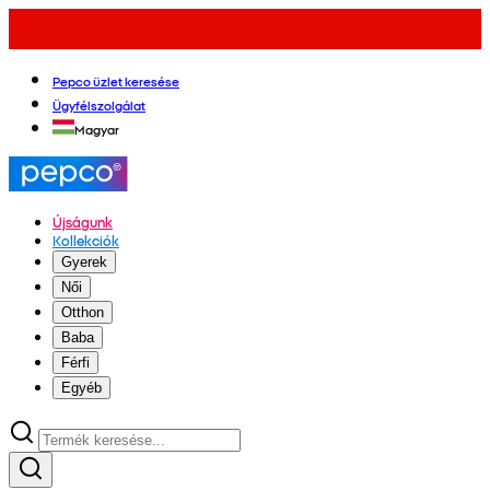
Pepco üzlet keresése
Ügyfélszolgálat
Magyar
Újságunk
Kollekciók
Gyerek
Női
Otthon
Baba
Férfi
Egyéb