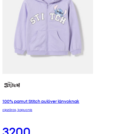
100% pamut Stitch pulóver lányoknak
cipzáros, kapucnis
3200