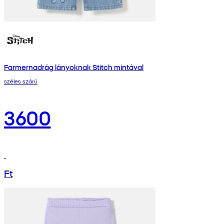
Farmernadrág lányoknak Stitch mintával
széles szárú
3600
Ft