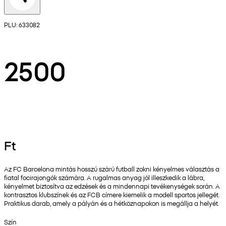
PLU: 633082
2500
Ft
Az FC Barcelona mintás hosszú szárú futball zokni kényelmes választás a
fiatal focirajongók számára. A rugalmas anyag jól illeszkedik a lábra,
kényelmet biztosítva az edzések és a mindennapi tevékenységek során. A
kontrasztos klubszínek és az FCB címere kiemelik a modell sportos jellegét.
Praktikus darab, amely a pályán és a hétköznapokon is megállja a helyét.
Szín