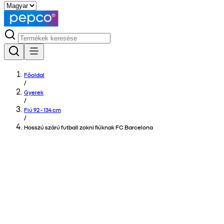
Főoldal
/
Gyerek
/
Fiú 92 - 134 cm
/
Hosszú szárú futball zokni fiúknak FC Barcelona