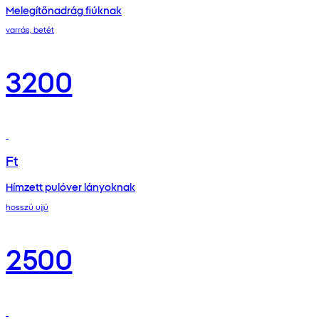
Melegítőnadrág fiúknak
varrás, betét
3200
Ft
Hímzett pulóver lányoknak
hosszú ujjú
2500