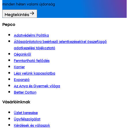
minden héten valami újdonság
Megtekintés
Pepco
Adatvédelmi Politika
Állásajánlatokra beérkező jelentkezésekkel összefüggő
adatkezelési tájékoztató
Cégünkről
Fenntartható fejlődés
Karrier
Lépj velünk kapcsolatba
Expanzió
Az Anya és Gyermek világa
Better Cotton
Vásárlóinknak
Üzlet keresése
Ügyfélszolgálat
Kérdések és válaszok