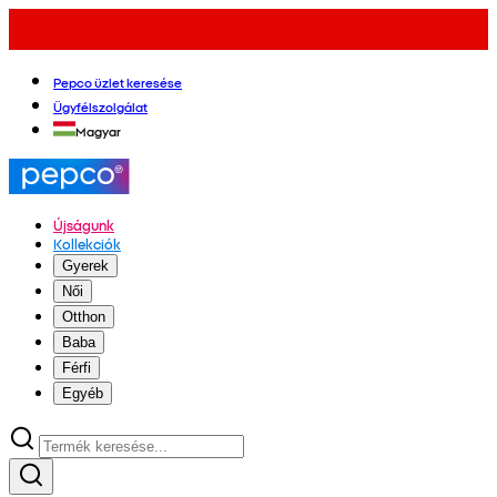
Pepco üzlet keresése
Ügyfélszolgálat
Magyar
Újságunk
Kollekciók
Gyerek
Női
Otthon
Baba
Férfi
Egyéb