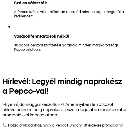
Széles választék
A Pepco széles választékában a család minden tagja megtalálja
kedvenceit.
Vásárolj fenntartások nélkül
30 napos pénzvisszafizetési garancia minden magyarországi
Pepco üzletben.
Hírlevél: Legyél mindig naprakész
a Pepco-val!
Milyen újdonsággal készültünk? Amennyiben feliratkozol
hírlevelünkre mindig naprakész leszel a legújabb ajánlatokkal és
promóciókkal kapcsolatban.
Hozzájárulok ahhoz, hogy a Pepco Hungary Kft érdekes promócióiról,