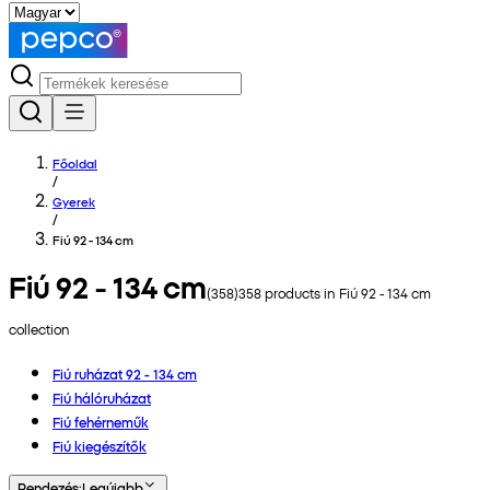
Főoldal
/
Gyerek
/
Fiú 92 - 134 cm
Fiú 92 - 134 cm
(
358
)
358
products in
Fiú 92 - 134 cm
collection
Fiú ruházat 92 - 134 cm
Fiú hálóruházat
Fiú fehérneműk
Fiú kiegészítők
Rendezés
:
Legújabb