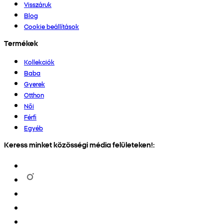
Visszáruk
Blog
Cookie beállítások
Termékek
Kollekciók
Baba
Gyerek
Otthon
Női
Férfi
Egyéb
Keress minket közösségi média felületeken!: