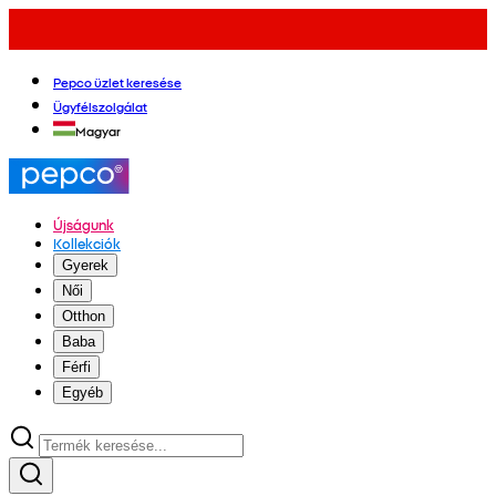
Pepco üzlet keresése
Ügyfélszolgálat
Magyar
Újságunk
Kollekciók
Gyerek
Női
Otthon
Baba
Férfi
Egyéb