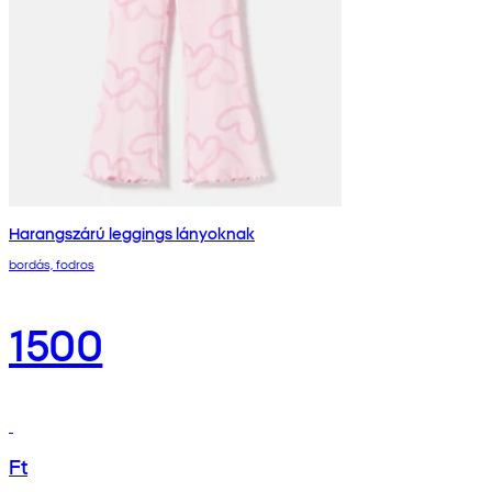
Harangszárú leggings lányoknak
bordás, fodros
1500
Ft