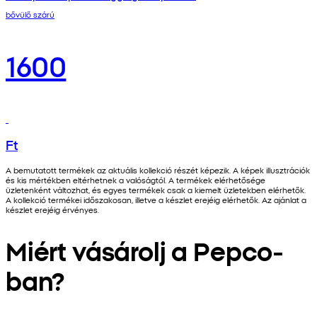
bővülő szárú
1600
Ft
A bemutatott termékek az aktuális kollekció részét képezik. A képek illusztrációk
és kis mértékben eltérhetnek a valóságtól. A termékek elérhetősége
üzletenként változhat, és egyes termékek csak a kiemelt üzletekben elérhetők.
A kollekció termékei időszakosan, illetve a készlet erejéig elérhetők. Az ajánlat a
készlet erejéig érvényes.
Miért vásárolj a Pepco-
ban?