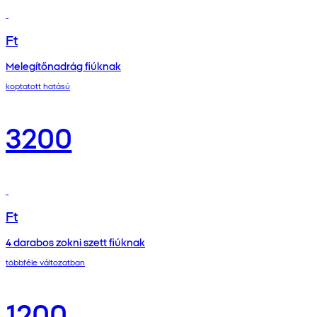
Ft
Melegítőnadrág fiúknak
koptatott hatású
3200
Ft
4 darabos zokni szett fiúknak
többféle változatban
1200