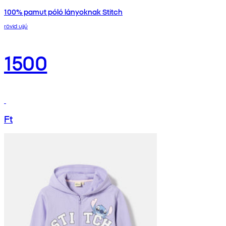
100% pamut póló lányoknak Stitch
rövid ujjú
1500
Ft