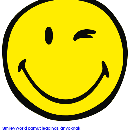
SmileyWorld pamut leggings lányoknak