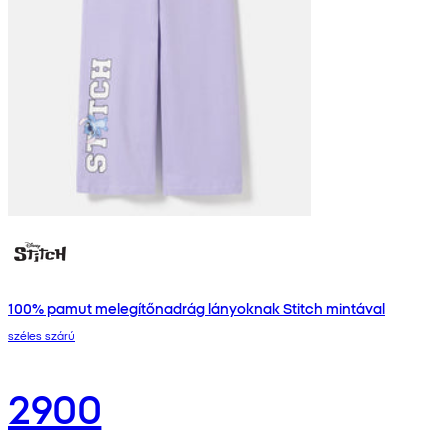
100% pamut melegítőnadrág lányoknak Stitch mintával
széles szárú
2900