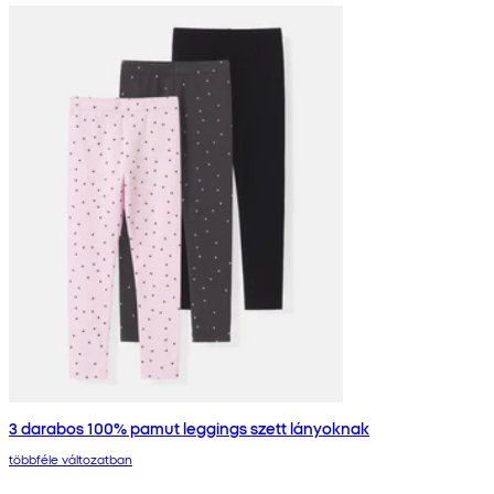
3 darabos 100% pamut leggings szett lányoknak
többféle változatban