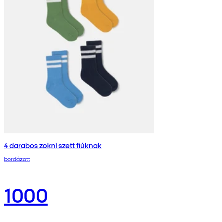
4 darabos zokni szett fiúknak
bordázott
1000