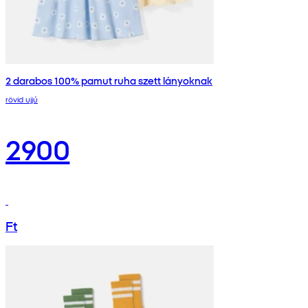
2 darabos 100% pamut ruha szett lányoknak
rövid ujjú
2900
Ft