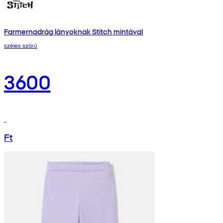
Farmernadrág lányoknak Stitch mintával
széles szárú
3600
Ft