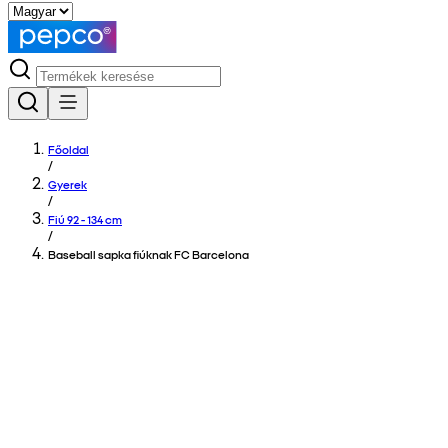
Főoldal
/
Gyerek
/
Fiú 92 - 134 cm
/
Baseball sapka fiúknak FC Barcelona