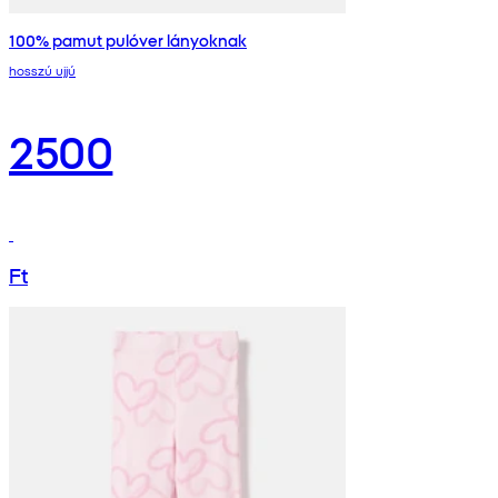
100% pamut pulóver lányoknak
hosszú ujjú
2500
Ft