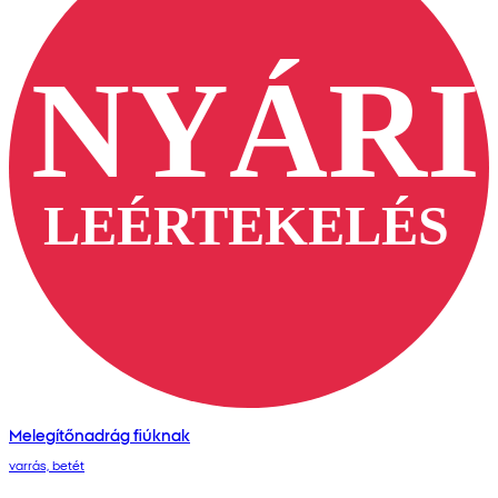
Melegítőnadrág fiúknak
varrás, betét