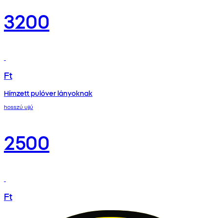
3200
Ft
Hímzett pulóver lányoknak
hosszú ujjú
2500
Ft