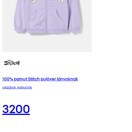
100% pamut Stitch pulóver lányoknak
cipzáros, kapucnis
3200