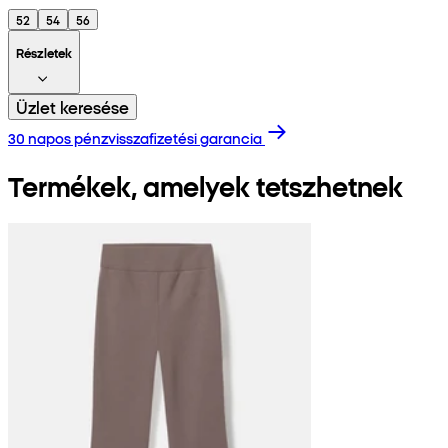
52
54
56
Részletek
Üzlet keresése
30 napos pénzvisszafizetési garancia
Termékek, amelyek tetszhetnek