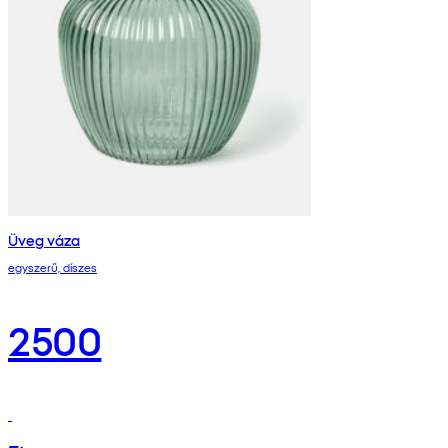
Üveg váza
egyszerű, díszes
2500