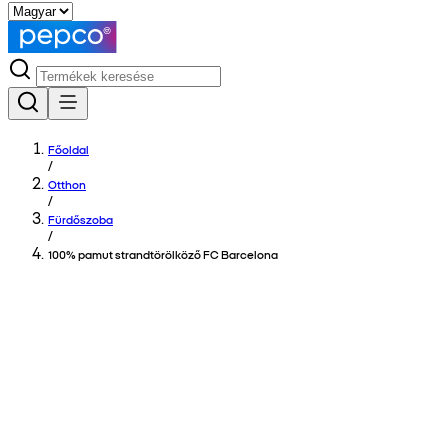
Főoldal
/
Otthon
/
Fürdőszoba
/
100% pamut strandtörölköző FC Barcelona