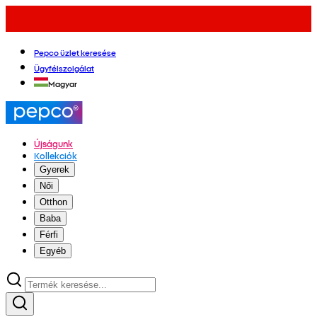
Pepco üzlet keresése
Ügyfélszolgálat
Magyar
Újságunk
Kollekciók
Gyerek
Női
Otthon
Baba
Férfi
Egyéb