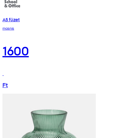
A5 füzet
masnis
1600
Ft