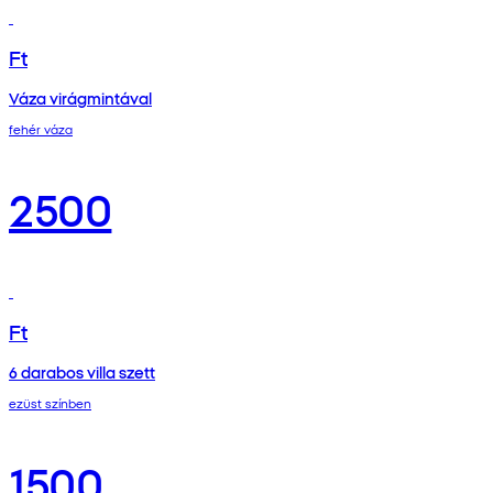
Ft
Váza virágmintával
fehér váza
2500
Ft
6 darabos villa szett
ezüst színben
1500