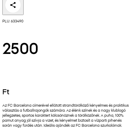
PLU: 633490
2500
Ft
Az FC Barcelona címerével ellátott strandtörölköző kényelmes és praktikus
választás a futballrajongók számára. Az élénk színek és a nagy klublogó
jellegzetes, sportos karaktert kölcsönöznek a törölközőnek. A puha, 100%
pamut anyag jól szívja a vizet, és kényelmet biztosít a vízparti pihenés
során vagy fürdés után. Ideális ajándék az FC Barcelona szurkolóinak.