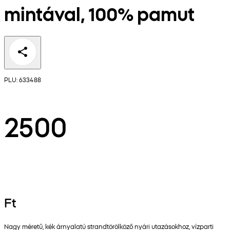
mintával, 100% pamut
PLU: 633488
2500
Ft
Nagy méretű, kék árnyalatú strandtörölköző nyári utazásokhoz, vízparti