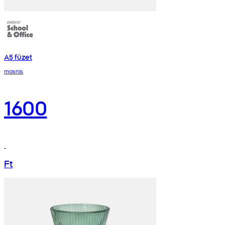
A5 füzet
masnis
1600
Ft