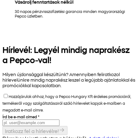
Vásárolj fenntartások nélkül
30 napos pénzvisszafizetési garancia minden magyarországi
Pepco üzletben.
Hírlevél: Legyél mindig naprakész
a Pepco-val!
Milyen újdonsággal készültünk? Amennyiben feliratkozol
hírlevelünkre mindig naprakész leszel a legújabb ajánlatokkal és
promóciókkal kapcsolatban.
Hozzájárulok ahhoz, hogy a Pepco Hungary Kft érdekes promócióiról,
termékeiről vagy szolgáltatásairól szóló hírlevelet kapjak e-mailben a
megadott e-mail címre.
Írd be e-mail címed
*
Iratkozz fel a hírlevélre!