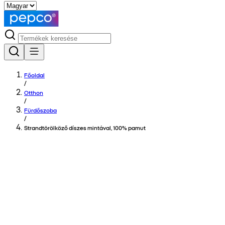
Főoldal
/
Otthon
/
Fürdőszoba
/
Strandtörölköző díszes mintával, 100% pamut