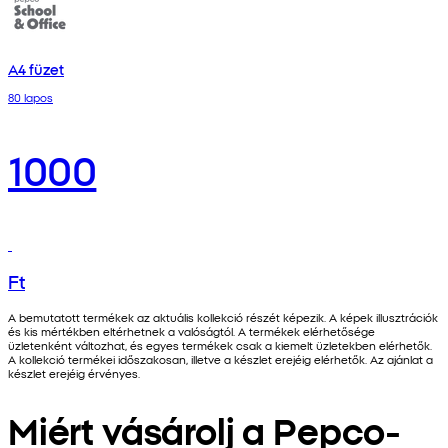
A4 füzet
80 lapos
1000
Ft
A bemutatott termékek az aktuális kollekció részét képezik. A képek illusztrációk
és kis mértékben eltérhetnek a valóságtól. A termékek elérhetősége
üzletenként változhat, és egyes termékek csak a kiemelt üzletekben elérhetők.
A kollekció termékei időszakosan, illetve a készlet erejéig elérhetők. Az ajánlat a
készlet erejéig érvényes.
Miért vásárolj a Pepco-