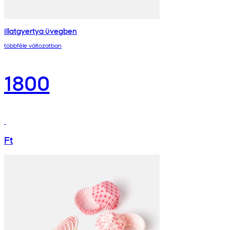
Illatgyertya üvegben
többféle változatban
1800
Ft