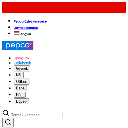
Pepco üzlet keresése
Ügyfélszolgálat
Magyar
Újságunk
Kollekciók
Gyerek
Női
Otthon
Baba
Férfi
Egyéb