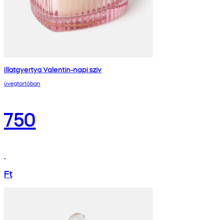
Illatgyertya Valentin-napi szív
üvegtartóban
750
Ft