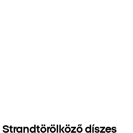
Strandtörölköző díszes