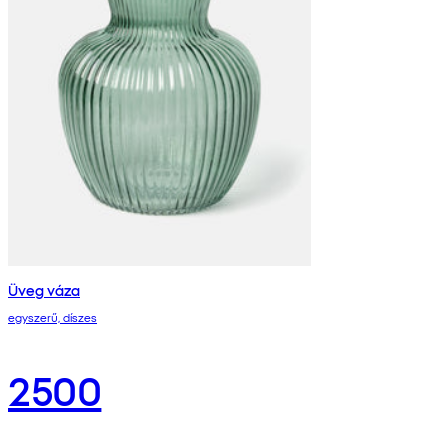
Üveg váza
egyszerű, díszes
2500