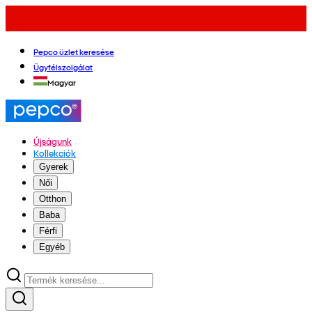
Pepco üzlet keresése
Ügyfélszolgálat
Magyar
Újságunk
Kollekciók
Gyerek
Női
Otthon
Baba
Férfi
Egyéb