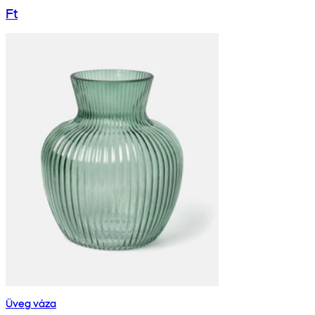
Ft
Üveg váza