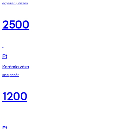
egyszerű, díszes
2500
Ft
Kerámia váza
kicsi, fehér
1200
Ft