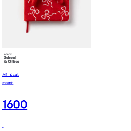
A5 füzet
masnis
1600