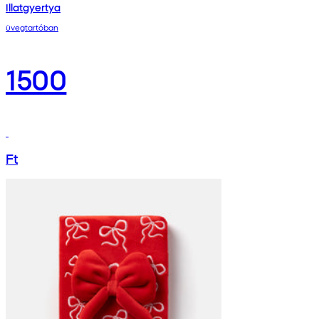
Illatgyertya
üvegtartóban
1500
Ft