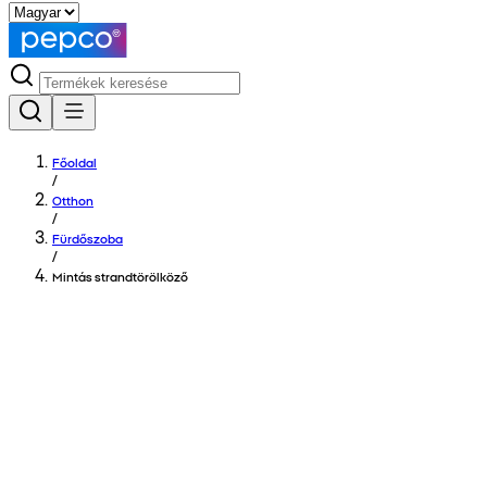
Főoldal
/
Otthon
/
Fürdőszoba
/
Mintás strandtörölköző