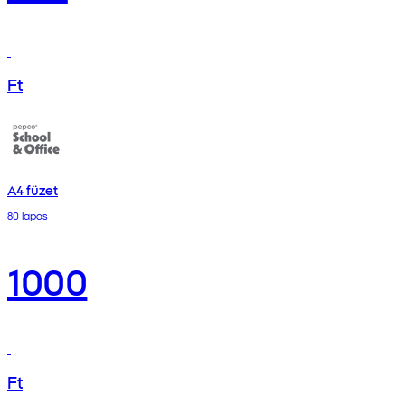
Ft
A4 füzet
80 lapos
1000
Ft