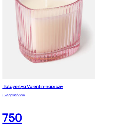
Illatgyertya Valentin-napi szív
üvegtartóban
750