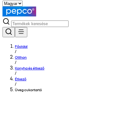
Főoldal
/
Otthon
/
Konyha és étkező
/
Étkező
/
Üveg cukortartó