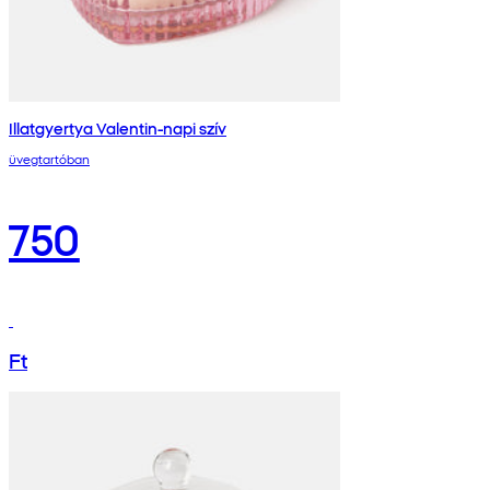
Illatgyertya Valentin-napi szív
üvegtartóban
750
Ft