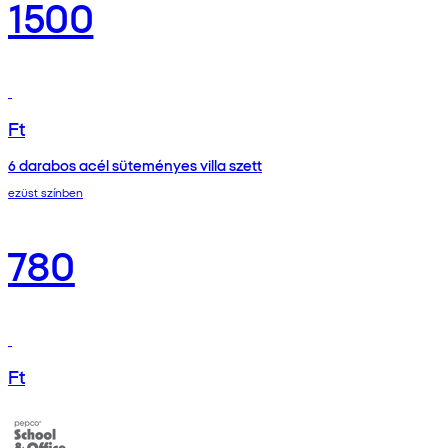
1500
Ft
6 darabos acél süteményes villa szett
ezüst színben
780
Ft