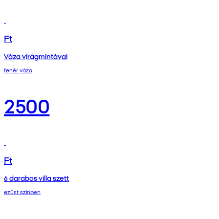
Ft
Váza virágmintával
fehér váza
2500
Ft
6 darabos villa szett
ezüst színben