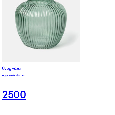
Üveg váza
egyszerű, díszes
2500