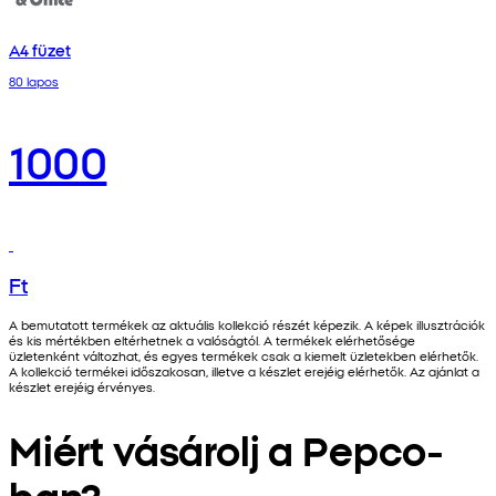
A4 füzet
80 lapos
1000
Ft
A bemutatott termékek az aktuális kollekció részét képezik. A képek illusztrációk
és kis mértékben eltérhetnek a valóságtól. A termékek elérhetősége
üzletenként változhat, és egyes termékek csak a kiemelt üzletekben elérhetők.
A kollekció termékei időszakosan, illetve a készlet erejéig elérhetők. Az ajánlat a
készlet erejéig érvényes.
Miért vásárolj a Pepco-
ban?