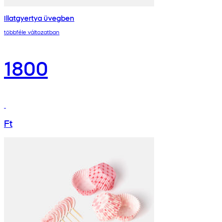
Illatgyertya üvegben
többféle változatban
1800
Ft