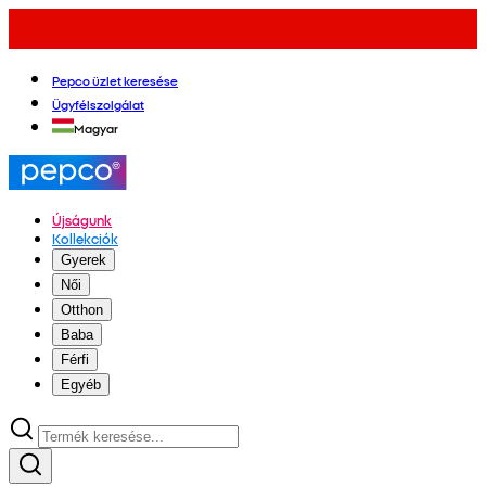
Pepco üzlet keresése
Ügyfélszolgálat
Magyar
Újságunk
Kollekciók
Gyerek
Női
Otthon
Baba
Férfi
Egyéb