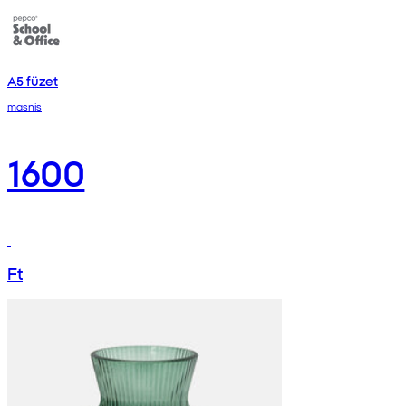
A5 füzet
masnis
1600
Ft