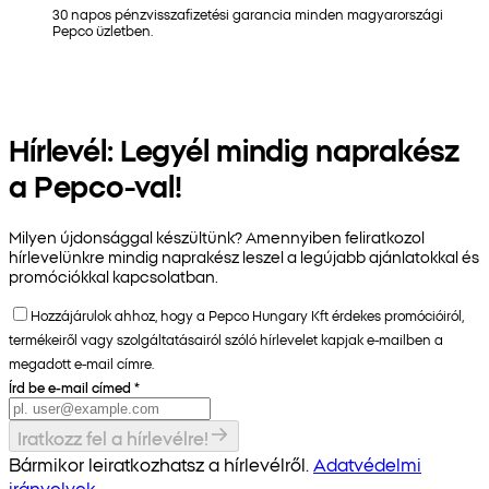
30 napos pénzvisszafizetési garancia minden magyarországi
Pepco üzletben.
Hírlevél: Legyél mindig naprakész
a Pepco-val!
Milyen újdonsággal készültünk? Amennyiben feliratkozol
hírlevelünkre mindig naprakész leszel a legújabb ajánlatokkal és
promóciókkal kapcsolatban.
Hozzájárulok ahhoz, hogy a Pepco Hungary Kft érdekes promócióiról,
termékeiről vagy szolgáltatásairól szóló hírlevelet kapjak e-mailben a
megadott e-mail címre.
Írd be e-mail címed
*
Iratkozz fel a hírlevélre!
Bármikor leiratkozhatsz a hírlevélről.
Adatvédelmi
irányelvek