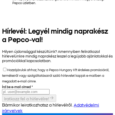
Pepco üzletben.
Hírlevél: Legyél mindig naprakész
a Pepco-val!
Milyen újdonsággal készültünk? Amennyiben feliratkozol
hírlevelünkre mindig naprakész leszel a legújabb ajánlatokkal és
promóciókkal kapcsolatban.
Hozzájárulok ahhoz, hogy a Pepco Hungary Kft érdekes promócióiról,
termékeiről vagy szolgáltatásairól szóló hírlevelet kapjak e-mailben a
megadott e-mail címre.
Írd be e-mail címed
*
Iratkozz fel a hírlevélre!
Bármikor leiratkozhatsz a hírlevélről.
Adatvédelmi
irányelvek