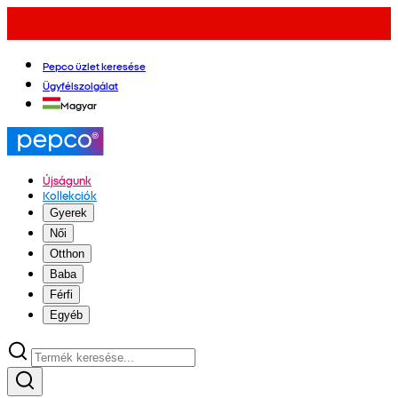
Pepco üzlet keresése
Ügyfélszolgálat
Magyar
Újságunk
Kollekciók
Gyerek
Női
Otthon
Baba
Férfi
Egyéb