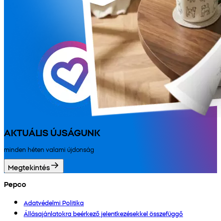
AKTUÁLIS ÚJSÁGUNK
minden héten valami újdonság
Megtekintés
Pepco
Adatvédelmi Politika
Állásajánlatokra beérkező jelentkezésekkel összefüggő