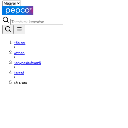
Főoldal
/
Otthon
/
Konyha és étkező
/
Étkező
/
Tál 17 cm