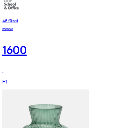
A5 füzet
masnis
1600
Ft