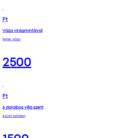
Ft
Váza virágmintával
fehér váza
2500
Ft
6 darabos villa szett
ezüst színben
1500