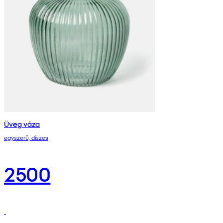
Üveg váza
egyszerű, díszes
2500