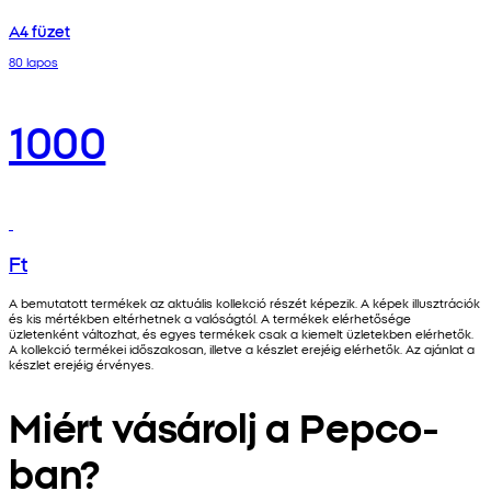
A4 füzet
80 lapos
1000
Ft
A bemutatott termékek az aktuális kollekció részét képezik. A képek illusztrációk
és kis mértékben eltérhetnek a valóságtól. A termékek elérhetősége
üzletenként változhat, és egyes termékek csak a kiemelt üzletekben elérhetők.
A kollekció termékei időszakosan, illetve a készlet erejéig elérhetők. Az ajánlat a
készlet erejéig érvényes.
Miért vásárolj a Pepco-
ban?