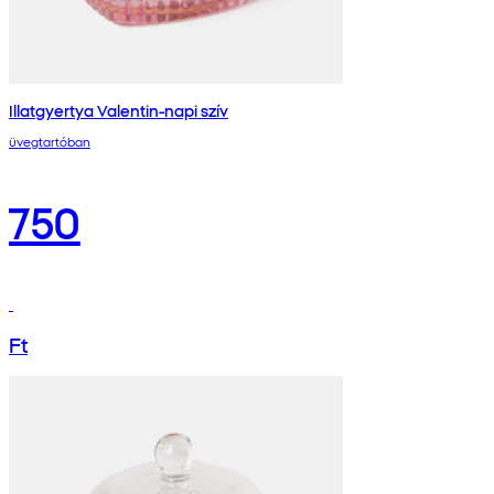
Illatgyertya Valentin-napi szív
üvegtartóban
750
Ft