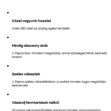
Közel vagyunk hozzád
Közel 280 üzlet az ország egész területén.
Mindig alacsony árak
A Pepco-ban mindent megtalálsz, amire szükséged lehet, kedvező
árakon.
Széles választék
A Pepco széles választékában a család minden tagja megtalálja
kedvenceit.
Vásárolj fenntartások nélkül
30 napos pénzvisszafizetési garancia minden magyarországi