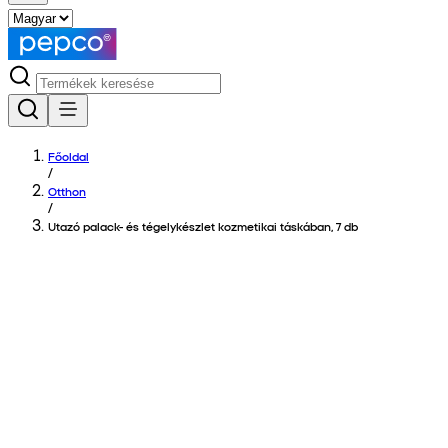
Főoldal
/
Otthon
/
Utazó palack- és tégelykészlet kozmetikai táskában, 7 db