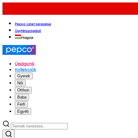
Pepco üzlet keresése
Ügyfélszolgálat
Magyar
Újságunk
Kollekciók
Gyerek
Női
Otthon
Baba
Férfi
Egyéb