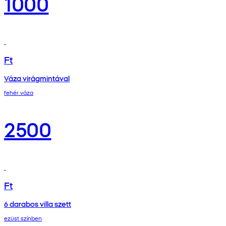
1000
Ft
Váza virágmintával
fehér váza
2500
Ft
6 darabos villa szett
ezüst színben