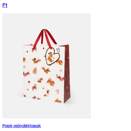
Ft
Papír ajándéktasak