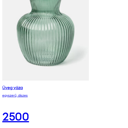
Üveg váza
egyszerű, díszes
2500