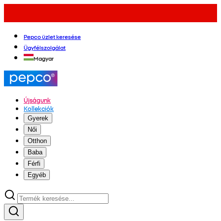
Pepco üzlet keresése
Ügyfélszolgálat
Magyar
Újságunk
Kollekciók
Gyerek
Női
Otthon
Baba
Férfi
Egyéb