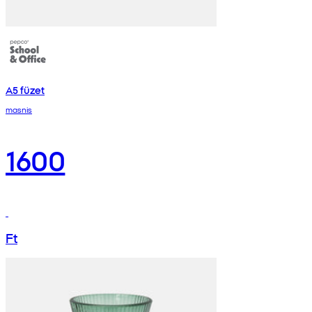
A5 füzet
masnis
1600
Ft