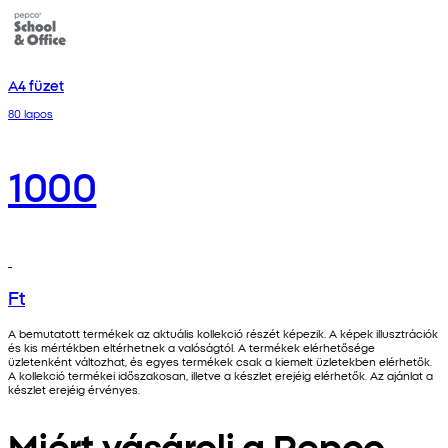
A4 füzet
80 lapos
1000
Ft
A bemutatott termékek az aktuális kollekció részét képezik. A képek illusztrációk
és kis mértékben eltérhetnek a valóságtól. A termékek elérhetősége
üzletenként változhat, és egyes termékek csak a kiemelt üzletekben elérhetők.
A kollekció termékei időszakosan, illetve a készlet erejéig elérhetők. Az ajánlat a
készlet erejéig érvényes.
Miért vásárolj a Pepco-