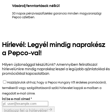
Vásárolj fenntartások nélkül
30 napos pénzvisszafizetési garancia minden magyarországi
Pepco üzletben.
Hírlevél: Legyél mindig naprakész
a Pepco-val!
Milyen újdonsággal készültünk? Amennyiben feliratkozol
hírlevelünkre mindig naprakész leszel a legújabb ajánlatokkal és
promóciókkal kapcsolatban.
Hozzájárulok ahhoz, hogy a Pepco Hungary Kft érdekes promócióiról,
termékeiről vagy szolgáltatásairól szóló hírlevelet kapjak e-mailben a
megadott e-mail címre.
Írd be e-mail címed
*
Iratkozz fel a hírlevélre!