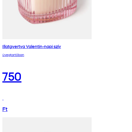
Illatgyertya Valentin-napi szív
üvegtartóban
750
Ft