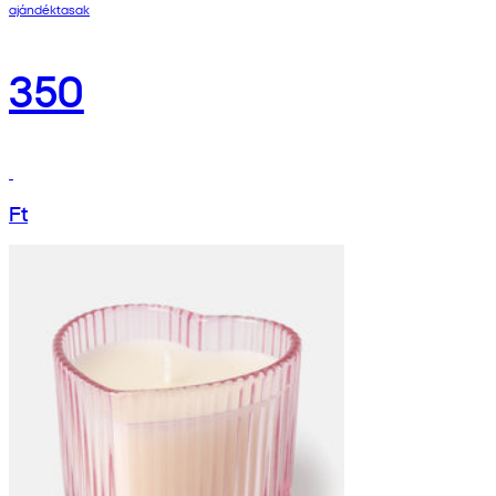
ajándéktasak
350
Ft