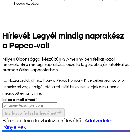
Pepco üzletben.
Hírlevél: Legyél mindig naprakész
a Pepco-val!
Milyen újdonsággal készültünk? Amennyiben feliratkozol
hírlevelünkre mindig naprakész leszel a legújabb ajánlatokkal és
promóciókkal kapcsolatban.
Hozzájárulok ahhoz, hogy a Pepco Hungary Kft érdekes promócióiról,
termékeiről vagy szolgáltatásairól szóló hírlevelet kapjak e-mailben a
megadott e-mail címre.
Írd be e-mail címed
*
Iratkozz fel a hírlevélre!
Bármikor leiratkozhatsz a hírlevélről.
Adatvédelmi
irányelvek