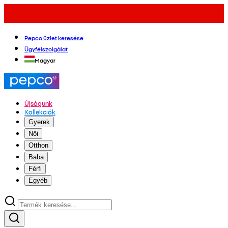
Pepco üzlet keresése
Ügyfélszolgálat
Magyar
Újságunk
Kollekciók
Gyerek
Női
Otthon
Baba
Férfi
Egyéb