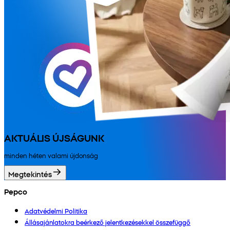
AKTUÁLIS ÚJSÁGUNK
minden héten valami újdonság
Megtekintés
Pepco
Adatvédelmi Politika
Állásajánlatokra beérkező jelentkezésekkel összefüggő