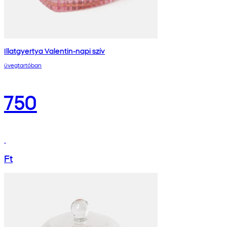
Illatgyertya Valentin-napi szív
üvegtartóban
750
Ft