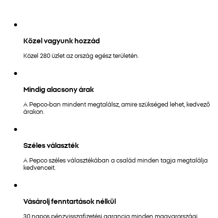
Közel vagyunk hozzád
Közel 280 üzlet az ország egész területén.
Mindig alacsony árak
A Pepco-ban mindent megtalálsz, amire szükséged lehet, kedvező
árakon.
Széles választék
A Pepco széles választékában a család minden tagja megtalálja
kedvenceit.
Vásárolj fenntartások nélkül
30 napos pénzvisszafizetési garancia minden magyarországi