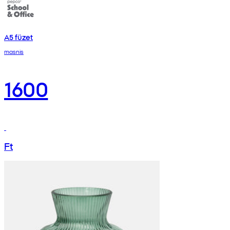
A5 füzet
masnis
1600
Ft