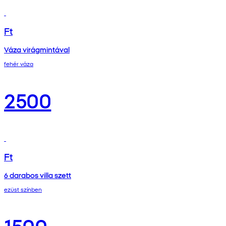
Ft
Váza virágmintával
fehér váza
2500
Ft
6 darabos villa szett
ezüst színben
1500