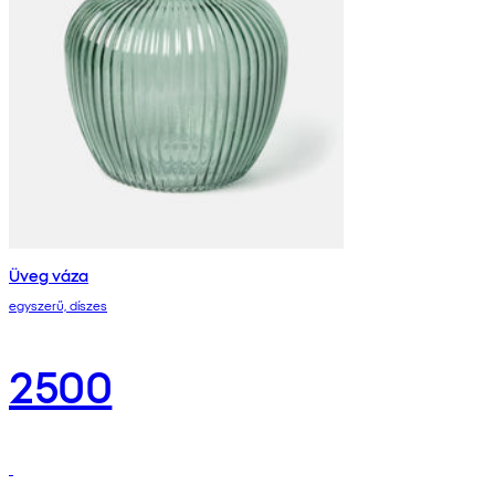
Üveg váza
egyszerű, díszes
2500