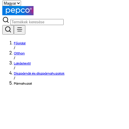
Főoldal
/
Otthon
/
Lakástextil
/
Díszpárnák és díszpárnahuzatok
/
Párnahuzat