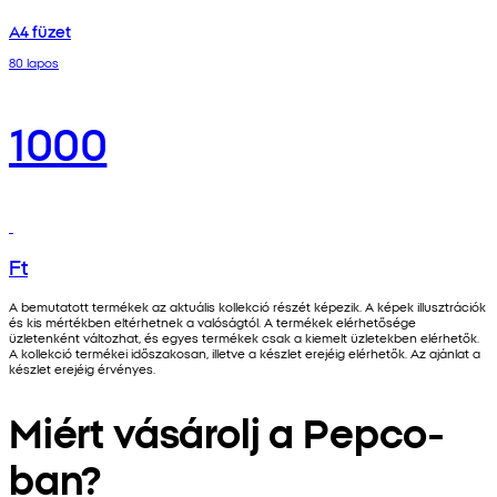
A4 füzet
80 lapos
1000
Ft
A bemutatott termékek az aktuális kollekció részét képezik. A képek illusztrációk
és kis mértékben eltérhetnek a valóságtól. A termékek elérhetősége
üzletenként változhat, és egyes termékek csak a kiemelt üzletekben elérhetők.
A kollekció termékei időszakosan, illetve a készlet erejéig elérhetők. Az ajánlat a
készlet erejéig érvényes.
Miért vásárolj a Pepco-
ban?