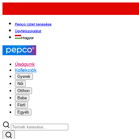
Pepco üzlet keresése
Ügyfélszolgálat
Magyar
Újságunk
Kollekciók
Gyerek
Női
Otthon
Baba
Férfi
Egyéb