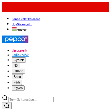
Pepco üzlet keresése
Ügyfélszolgálat
Magyar
Újságunk
Kollekciók
Gyerek
Női
Otthon
Baba
Férfi
Egyéb