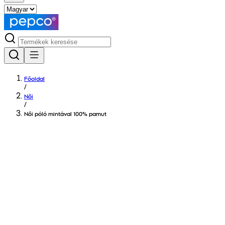
Főoldal
/
Női
/
Női póló mintával 100% pamut