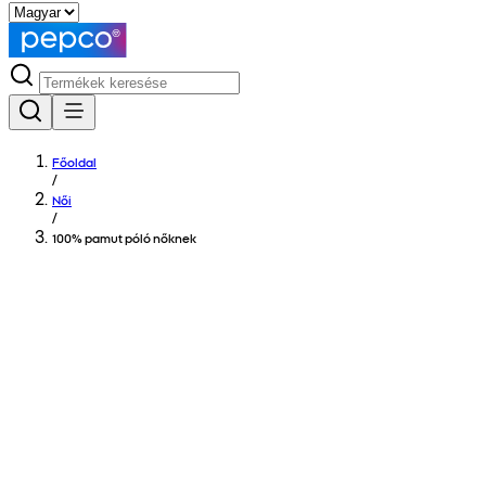
Főoldal
/
Női
/
100% pamut póló nőknek