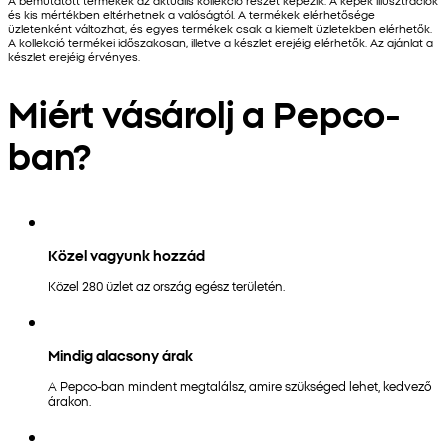
és kis mértékben eltérhetnek a valóságtól. A termékek elérhetősége
üzletenként változhat, és egyes termékek csak a kiemelt üzletekben elérhetők.
A kollekció termékei időszakosan, illetve a készlet erejéig elérhetők. Az ajánlat a
készlet erejéig érvényes.
Miért vásárolj a Pepco-
ban?
Közel vagyunk hozzád
Közel 280 üzlet az ország egész területén.
Mindig alacsony árak
A Pepco-ban mindent megtalálsz, amire szükséged lehet, kedvező
árakon.