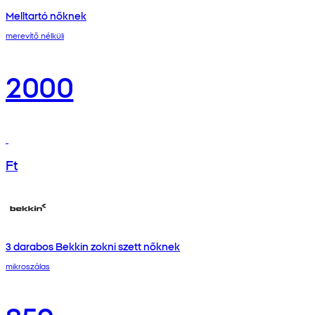
Melltartó nőknek
merevítő nélküli
2000
Ft
3 darabos Bekkin zokni szett nőknek
mikroszálas