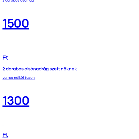
2 darabos csomag
1500
Ft
2 darabos alsónadrág szett nőknek
varrás nélküli fazon
1300
Ft