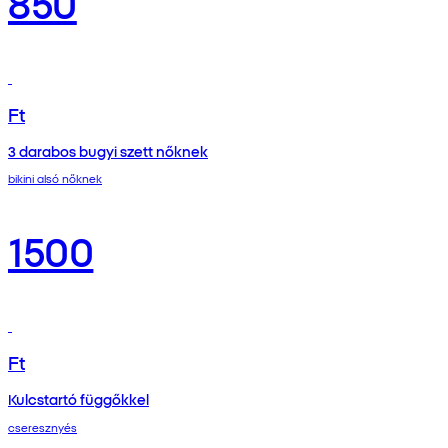
850
Ft
3 darabos bugyi szett nőknek
bikini alsó nőknek
1500
Ft
Kulcstartó függőkkel
cseresznyés