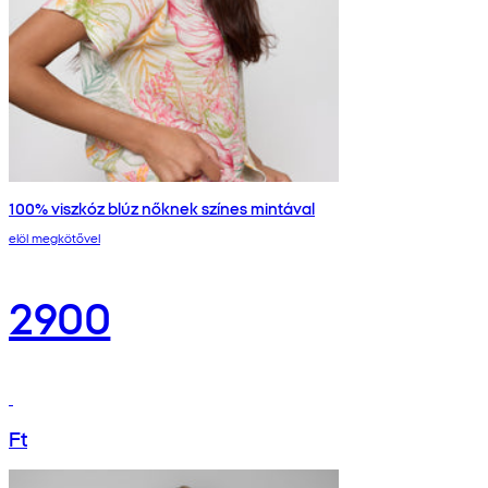
100% viszkóz blúz nőknek színes mintával
elöl megkötővel
2900
Ft