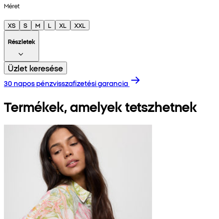
Méret
XS
S
M
L
XL
XXL
Részletek
Üzlet keresése
30 napos pénzvisszafizetési garancia
Termékek, amelyek tetszhetnek