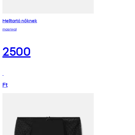
Melltartó nőknek
masnival
2500
Ft