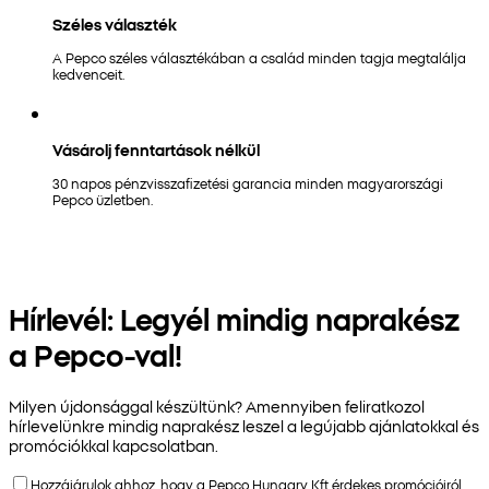
Széles választék
A Pepco széles választékában a család minden tagja megtalálja
kedvenceit.
Vásárolj fenntartások nélkül
30 napos pénzvisszafizetési garancia minden magyarországi
Pepco üzletben.
Hírlevél: Legyél mindig naprakész
a Pepco-val!
Milyen újdonsággal készültünk? Amennyiben feliratkozol
hírlevelünkre mindig naprakész leszel a legújabb ajánlatokkal és
promóciókkal kapcsolatban.
Hozzájárulok ahhoz, hogy a Pepco Hungary Kft érdekes promócióiról,