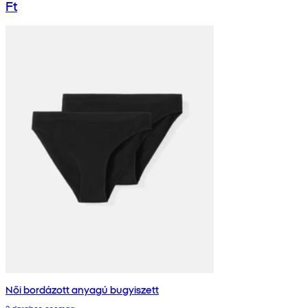
Ft
Női bordázott anyagú bugyiszett