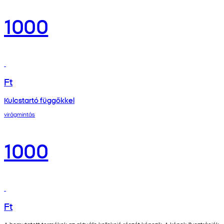
1000
Ft
Kulcstartó függőkkel
virágmintás
1000
Ft
A bemutatott termékek az aktuális kollekció részét képezik. A képek illusztrációk