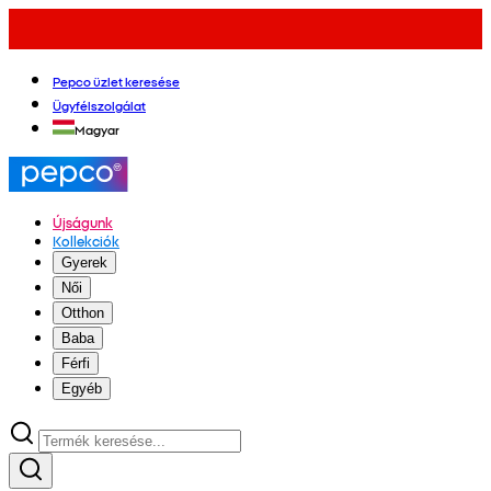
Pepco üzlet keresése
Ügyfélszolgálat
Magyar
Újságunk
Kollekciók
Gyerek
Női
Otthon
Baba
Férfi
Egyéb