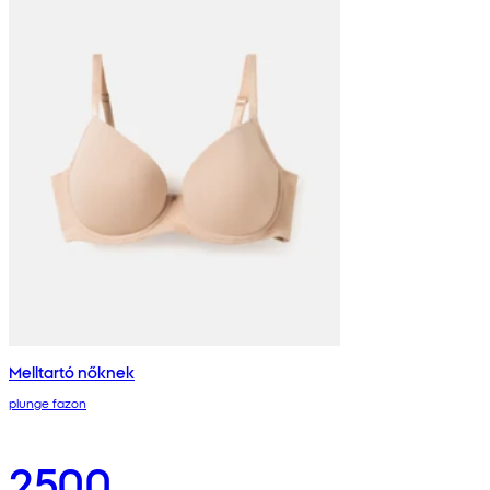
Melltartó nőknek
plunge fazon
2500