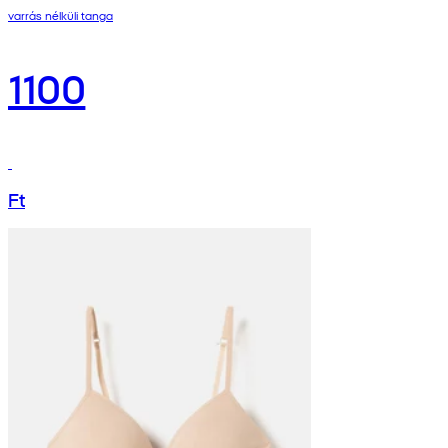
varrás nélküli tanga
1100
Ft