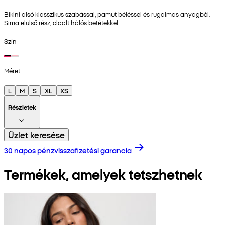
Bikini alsó klasszikus szabással, pamut béléssel és rugalmas anyagból.
Sima elülső rész, oldalt hálós betétekkel.
Szín
Méret
L
M
S
XL
XS
Részletek
Üzlet keresése
30 napos pénzvisszafizetési garancia
Termékek, amelyek tetszhetnek