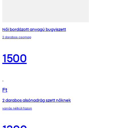
Női bordázott anyagú bugyiszett
2 darabos csomag
1500
Ft
2 darabos alsónadrág szett nőknek
varrás nélküli fazon