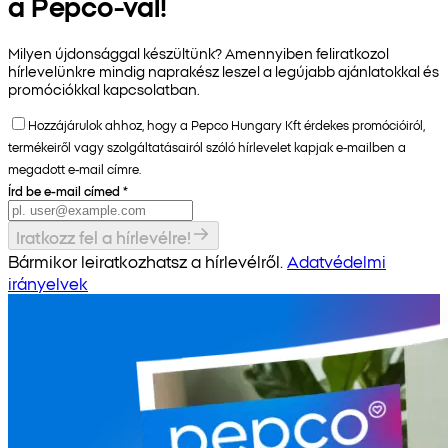
a Pepco-val!
Milyen újdonsággal készültünk? Amennyiben feliratkozol
hírlevelünkre mindig naprakész leszel a legújabb ajánlatokkal és
promóciókkal kapcsolatban.
Hozzájárulok ahhoz, hogy a Pepco Hungary Kft érdekes promócióiról,
termékeiről vagy szolgáltatásairól szóló hírlevelet kapjak e-mailben a
megadott e-mail címre.
Írd be e-mail címed
*
Iratkozz fel a hírlevélre!
Bármikor leiratkozhatsz a hírlevélről.
Adatvédelmi
irányelvek