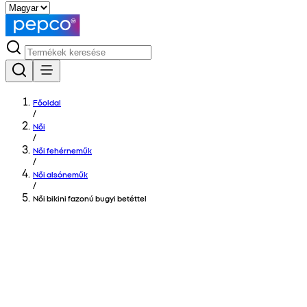
Főoldal
/
Női
/
Női fehérneműk
/
Női alsóneműk
/
Női bikini fazonú bugyi betéttel