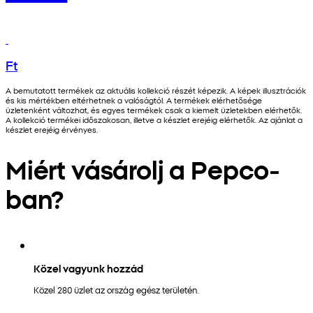
Ft
A bemutatott termékek az aktuális kollekció részét képezik. A képek illusztrációk
és kis mértékben eltérhetnek a valóságtól. A termékek elérhetősége
üzletenként változhat, és egyes termékek csak a kiemelt üzletekben elérhetők.
A kollekció termékei időszakosan, illetve a készlet erejéig elérhetők. Az ajánlat a
készlet erejéig érvényes.
Miért vásárolj a Pepco-
ban?
Közel vagyunk hozzád
Közel 280 üzlet az ország egész területén.