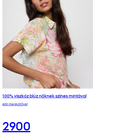
100% viszkóz blúz nőknek színes mintával
elöl megkötővel
2900