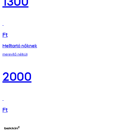
1300
Ft
Melltartó nőknek
merevítő nélküli
2000
Ft