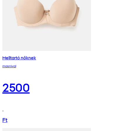
Melltartó nőknek
masnival
2500
Ft