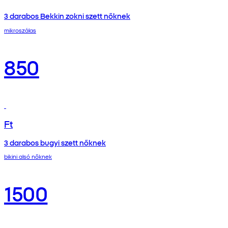
3 darabos Bekkin zokni szett nőknek
mikroszálas
850
Ft
3 darabos bugyi szett nőknek
bikini alsó nőknek
1500