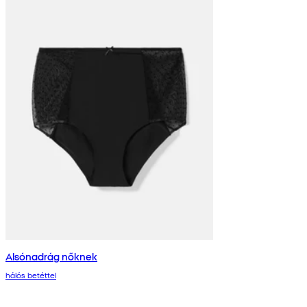
Alsónadrág nőknek
hálós betéttel