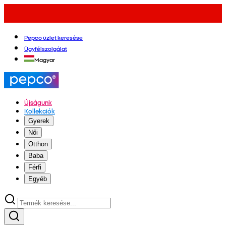
Pepco üzlet keresése
Ügyfélszolgálat
Magyar
Újságunk
Kollekciók
Gyerek
Női
Otthon
Baba
Férfi
Egyéb