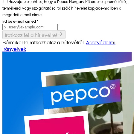
Hozzájárulok ahhoz, hogy a Pepco Hungary Kft érdekes promócióiról,
termékeiről vagy szolgáltatásairól szóló hírlevelet kapjak e-mailben a
megadott e-mail címre.
Írd be e-mail címed
*
Iratkozz fel a hírlevélre!
Bármikor leiratkozhatsz a hírlevélről.
Adatvédelmi
irányelvek