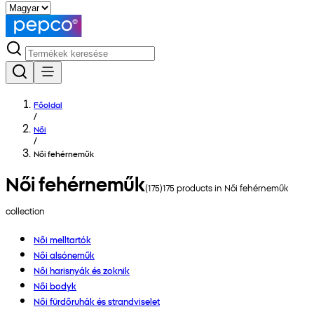
Főoldal
/
Női
/
Női fehérneműk
Női fehérneműk
(
175
)
175
products in
Női fehérneműk
collection
Női melltartók
Női alsóneműk
Női harisnyák és zoknik
Női bodyk
Női fürdőruhák és strandviselet