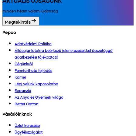
AKTUÁLIS ÚJSÁGUNK
minden héten valami újdonság
Megtekintés
Pepco
Adatvédelmi Politika
Állásajánlatokra beérkező jelentkezésekkel összefüggő
adatkezelési tájékoztató
Cégünkről
Fenntartható fejlődés
Karrier
Lépj velünk kapcsolatba
Expanzió
Az Anya és Gyermek világa
Better Cotton
Vásárlóinknak
Üzlet keresése
Ügyfélszolgálat