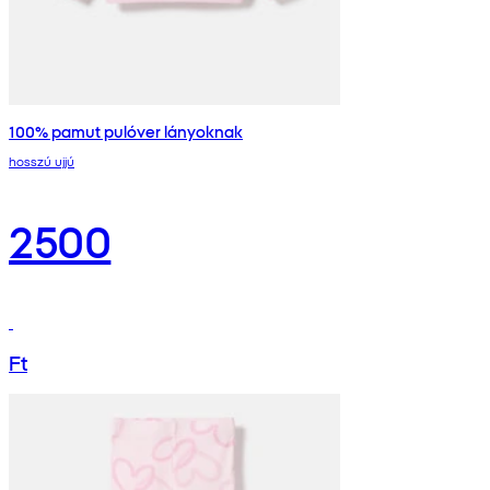
100% pamut pulóver lányoknak
hosszú ujjú
2500
Ft