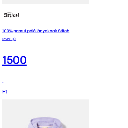
100% pamut póló lányoknak Stitch
rövid ujjú
1500
Ft