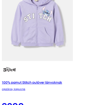
100% pamut Stitch pulóver lányoknak
cipzáros, kapucnis