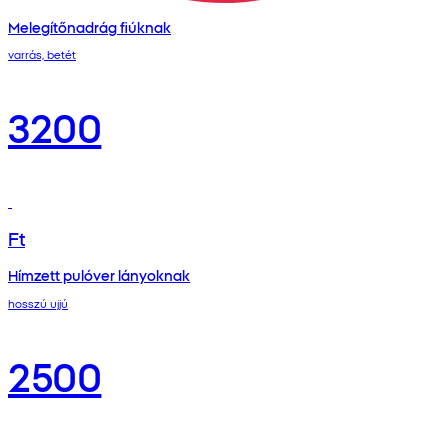
Melegítőnadrág fiúknak
varrás, betét
3200
Ft
Hímzett pulóver lányoknak
hosszú ujjú
2500