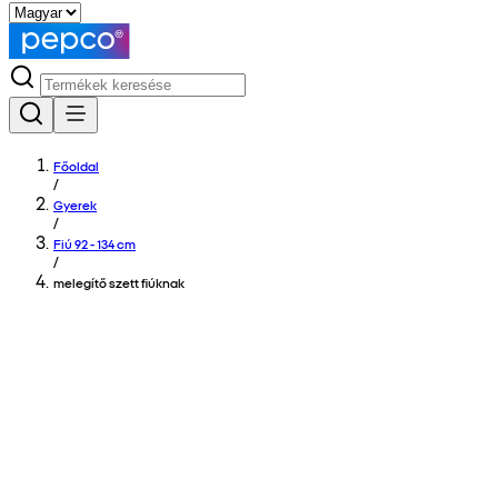
Főoldal
/
Gyerek
/
Fiú 92 - 134 cm
/
melegítő szett fiúknak