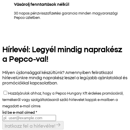
Vásárolj fenntartások nélkül
30 napos pénzvisszafizetési garancia minden magyarországi
Pepco üzletben.
Hírlevél: Legyél mindig naprakész
a Pepco-val!
Milyen újdonsággal készültünk? Amennyiben feliratkozol
hírlevelünkre mindig naprakész leszel a legújabb ajánlatokkal és
promóciókkal kapcsolatban.
Hozzájárulok ahhoz, hogy a Pepco Hungary Kft érdekes promócióiról,
termékeiről vagy szolgáltatásairól szóló hírlevelet kapjak e-mailben a
megadott e-mail címre.
Írd be e-mail címed
*
Iratkozz fel a hírlevélre!