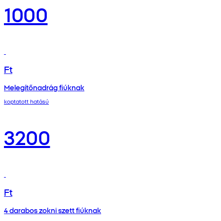
1000
Ft
Melegítőnadrág fiúknak
koptatott hatású
3200
Ft
4 darabos zokni szett fiúknak