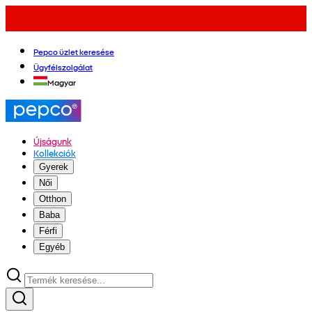
Pepco üzlet keresése
Ügyfélszolgálat
Magyar
Újságunk
Kollekciók
Gyerek
Női
Otthon
Baba
Férfi
Egyéb