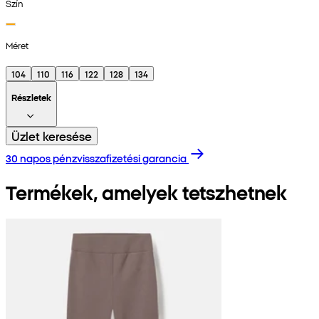
Szín
Méret
104
110
116
122
128
134
Részletek
Üzlet keresése
30 napos pénzvisszafizetési garancia
Termékek, amelyek tetszhetnek