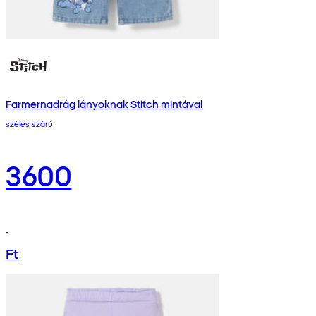
Farmernadrág lányoknak Stitch mintával
széles szárú
3600
Ft