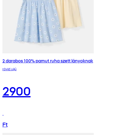
2 darabos 100% pamut ruha szett lányoknak
rövid ujjú
2900
Ft