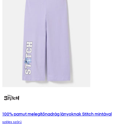
100% pamut melegítőnadrág lányoknak Stitch mintával
széles szárú