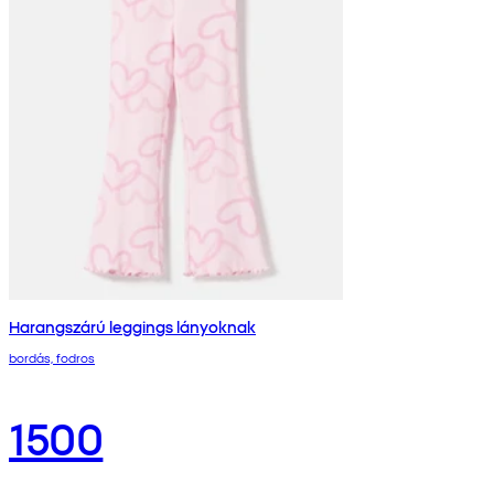
Harangszárú leggings lányoknak
bordás, fodros
1500