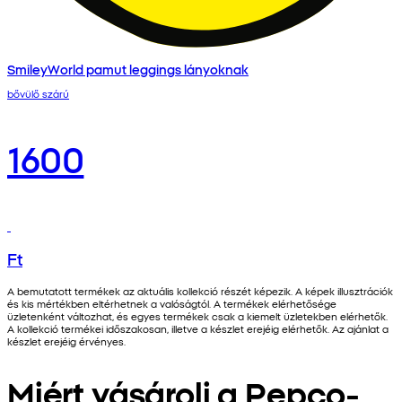
SmileyWorld pamut leggings lányoknak
bővülő szárú
1600
Ft
A bemutatott termékek az aktuális kollekció részét képezik. A képek illusztrációk
és kis mértékben eltérhetnek a valóságtól. A termékek elérhetősége
üzletenként változhat, és egyes termékek csak a kiemelt üzletekben elérhetők.
A kollekció termékei időszakosan, illetve a készlet erejéig elérhetők. Az ajánlat a
készlet erejéig érvényes.
Miért vásárolj a Pepco-