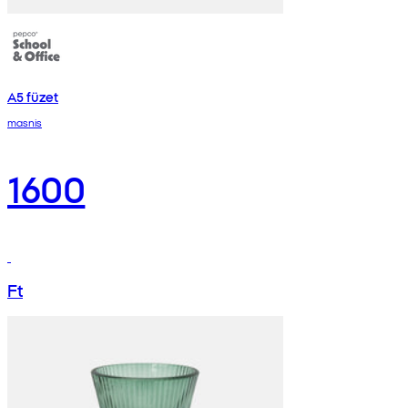
A5 füzet
masnis
1600
Ft