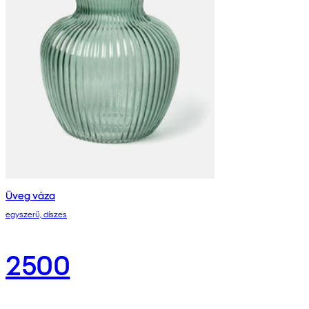
Üveg váza
egyszerű, díszes
2500