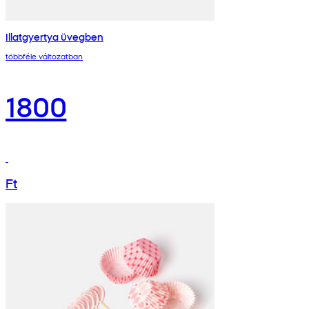
Illatgyertya üvegben
többféle változatban
1800
Ft