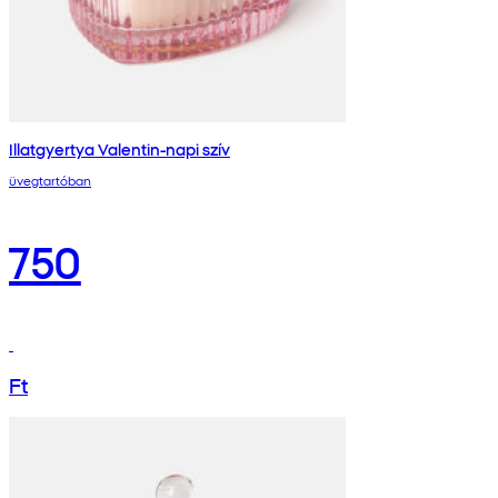
Illatgyertya Valentin-napi szív
üvegtartóban
750
Ft