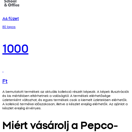
A4 füzet
80 lapos
1000
Ft
A bemutatott termékek az aktuális kollekció részét képezik. A képek illusztrációk
és kis mértékben eltérhetnek a valóságtól. A termékek elérhetősége
üzletenként változhat, és egyes termékek csak a kiemelt üzletekben elérhetők.
A kollekció termékei időszakosan, illetve a készlet erejéig elérhetők. Az ajánlat a
készlet erejéig érvényes.
Miért vásárolj a Pepco-