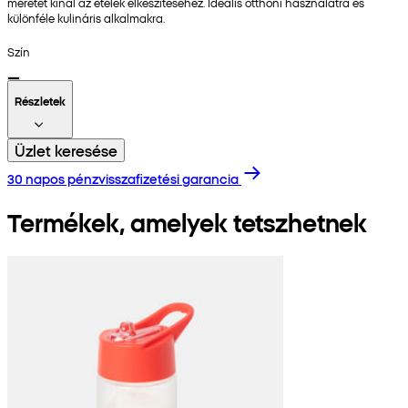
méretet kínál az ételek elkészítéséhez. Ideális otthoni használatra és
különféle kulináris alkalmakra.
Szín
Részletek
Üzlet keresése
30 napos pénzvisszafizetési garancia
Termékek, amelyek tetszhetnek