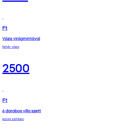
Ft
Váza virágmintával
fehér váza
2500
Ft
6 darabos villa szett
ezüst színben