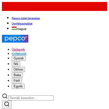
Pepco üzlet keresése
Ügyfélszolgálat
Magyar
Újságunk
Kollekciók
Gyerek
Női
Otthon
Baba
Férfi
Egyéb