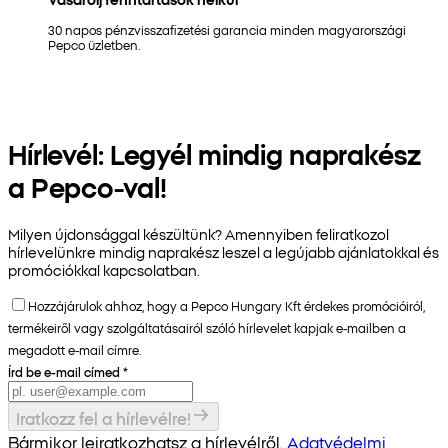
30 napos pénzvisszafizetési garancia minden magyarországi
Pepco üzletben.
Hírlevél: Legyél mindig naprakész
a Pepco-val!
Milyen újdonsággal készültünk? Amennyiben feliratkozol
hírlevelünkre mindig naprakész leszel a legújabb ajánlatokkal és
promóciókkal kapcsolatban.
Hozzájárulok ahhoz, hogy a Pepco Hungary Kft érdekes promócióiról,
termékeiről vagy szolgáltatásairól szóló hírlevelet kapjak e-mailben a
megadott e-mail címre.
Írd be e-mail címed
*
Iratkozz fel a hírlevélre!
Bármikor leiratkozhatsz a hírlevélről.
Adatvédelmi