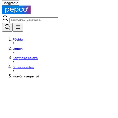
Főoldal
/
Otthon
/
Konyha és étkező
/
Főzés és sütés
/
Márvány serpenyő