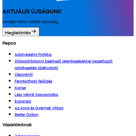
AKTUÁLIS ÚJSÁGUNK
minden héten valami újdonság
Megtekintés
Pepco
Adatvédelmi Politika
Állásajánlatokra beérkező jelentkezésekkel összefüggő
adatkezelési tájékoztató
Cégünkről
Fenntartható fejlődés
Karrier
Lépj velünk kapcsolatba
Expanzió
Az Anya és Gyermek világa
Better Cotton
Vásárlóinknak
Üzlet keresése