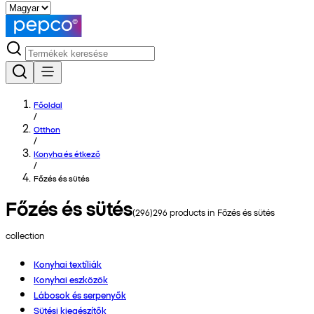
Főoldal
/
Otthon
/
Konyha és étkező
/
Főzés és sütés
Főzés és sütés
(
296
)
296
products in
Főzés és sütés
collection
Konyhai textíliák
Konyhai eszközök
Lábosok és serpenyők
Sütési kiegészítők