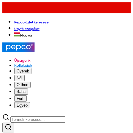
Pepco üzlet keresése
Ügyfélszolgálat
Magyar
Újságunk
Kollekciók
Gyerek
Női
Otthon
Baba
Férfi
Egyéb