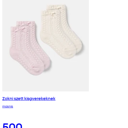
Zokni szett kisgyerekeknek
masnis
500