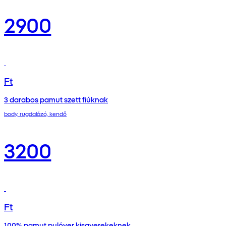
2900
Ft
3 darabos pamut szett fiúknak
body, rugdalózó, kendő
3200
Ft
100% pamut pulóver kisgyerekeknek