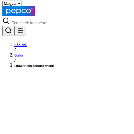
Főoldal
/
Baba
/
Lilo&Stitch babaszandál