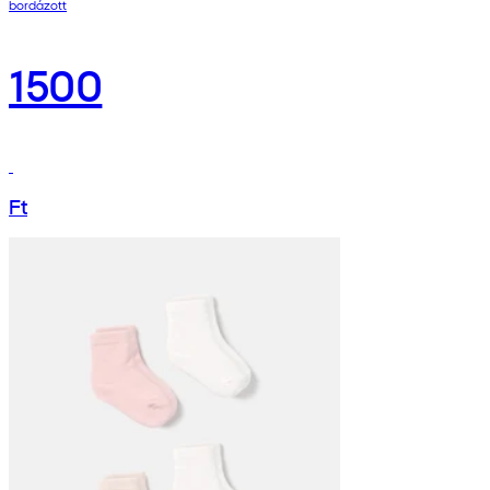
bordázott
1500
Ft