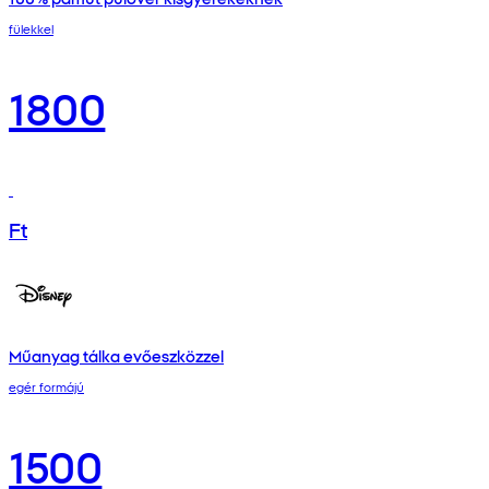
fülekkel
1800
Ft
Műanyag tálka evőeszközzel
egér formájú
1500