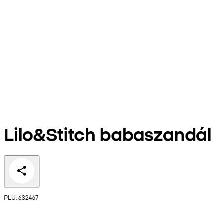
Lilo&Stitch babaszandál
PLU: 632467