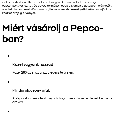
és kis mértékben eltérhetnek a valóságtól. A termékek elérhetősége
üzletenként változhat, és egyes termékek csak a kiemelt üzletekben elérhetők.
A kollekció termékei időszakosan, illetve a készlet erejéig elérhetők. Az ajánlat a
készlet erejéig érvényes.
Miért vásárolj a Pepco-
ban?
Közel vagyunk hozzád
Közel 280 üzlet az ország egész területén.
Mindig alacsony árak
A Pepco-ban mindent megtalálsz, amire szükséged lehet, kedvező
árakon.