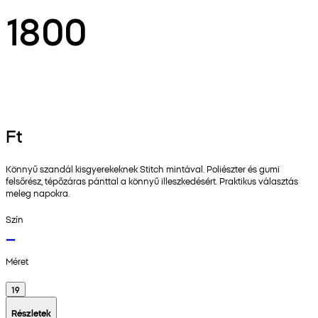
1800
Ft
Könnyű szandál kisgyerekeknek Stitch mintával. Poliészter és gumi
felsőrész, tépőzáras pánttal a könnyű illeszkedésért. Praktikus választás
meleg napokra.
Szín
Méret
19
Részletek