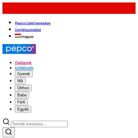
Pepco üzlet keresése
Ügyfélszolgálat
Magyar
Újságunk
Kollekciók
Gyerek
Női
Otthon
Baba
Férfi
Egyéb