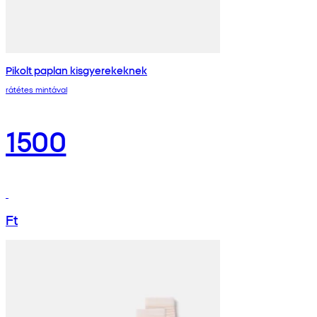
Pikolt paplan kisgyerekeknek
rátétes mintával
1500
Ft