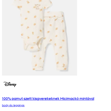
100% pamut szett kisgyerekeknek Micimackó mintával
body és leggings