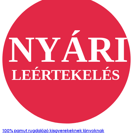
100% pamut rugdalózó kisgyerekeknek lányoknak