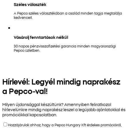
Széles választék
A Pepco széles választékában a család minden tagja megtalálja
kedvenceit.
Vásárolj fenntartások nélkül
30 napos pénzvisszafizetési garancia minden magyarországi
Pepco üzletben.
Hírlevél: Legyél mindig naprakész
a Pepco-val!
Milyen újdonsággal készültünk? Amennyiben feliratkozol
hírlevelünkre mindig naprakész leszel a legújabb ajánlatokkal és
promóciókkal kapcsolatban.
Hozzájárulok ahhoz, hogy a Pepco Hungary Kft érdekes promócióiról,