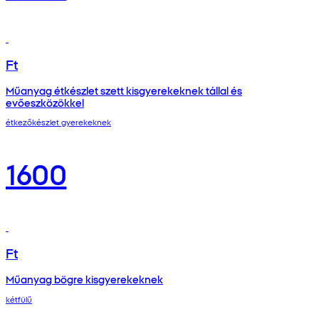
Ft
Műanyag étkészlet szett kisgyerekeknek tállal és
evőeszközökkel
étkezőkészlet gyerekeknek
1600
Ft
Műanyag bögre kisgyerekeknek
kétfülű