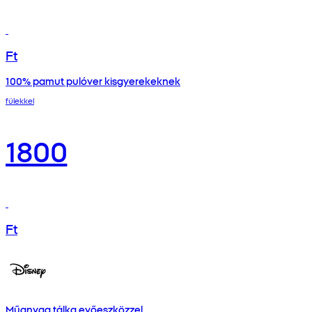
Ft
100% pamut pulóver kisgyerekeknek
fülekkel
1800
Ft
Műanyag tálka evőeszközzel