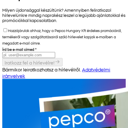
Milyen újdonsággal készültünk? Amennyiben feliratkozol
hírlevelünkre mindig naprakész leszel a legújabb ajánlatokkal és
promóciókkal kapcsolatban.
Hozzájárulok ahhoz, hogy a Pepco Hungary Kft érdekes promócióiról,
termékeiről vagy szolgáltatásairól szóló hírlevelet kapjak e-mailben a
megadott e-mail címre.
Írd be e-mail címed
*
Iratkozz fel a hírlevélre!
Bármikor leiratkozhatsz a hírlevélről.
Adatvédelmi
irányelvek