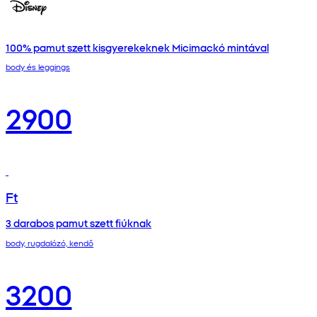
100% pamut szett kisgyerekeknek Micimackó mintával
body és leggings
2900
Ft
3 darabos pamut szett fiúknak
body, rugdalózó, kendő
3200