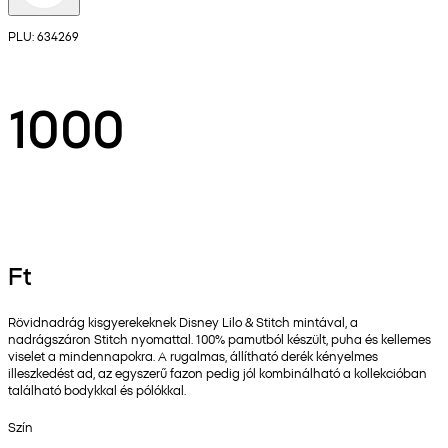
PLU: 634269
1000
Ft
Rövidnadrág kisgyerekeknek Disney Lilo & Stitch mintával, a
nadrágszáron Stitch nyomattal. 100% pamutból készült, puha és kellemes
viselet a mindennapokra. A rugalmas, állítható derék kényelmes
illeszkedést ad, az egyszerű fazon pedig jól kombinálható a kollekcióban
található bodykkal és pólókkal.
Szín