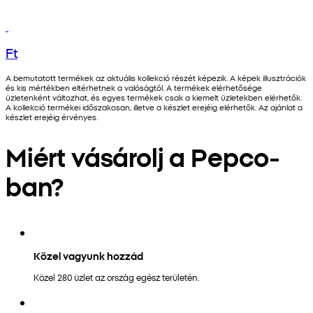
Ft
A bemutatott termékek az aktuális kollekció részét képezik. A képek illusztrációk
és kis mértékben eltérhetnek a valóságtól. A termékek elérhetősége
üzletenként változhat, és egyes termékek csak a kiemelt üzletekben elérhetők.
A kollekció termékei időszakosan, illetve a készlet erejéig elérhetők. Az ajánlat a
készlet erejéig érvényes.
Miért vásárolj a Pepco-
ban?
Közel vagyunk hozzád
Közel 280 üzlet az ország egész területén.