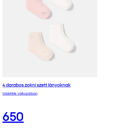
4 darabos zokni szett lányoknak
többféle változatban
650