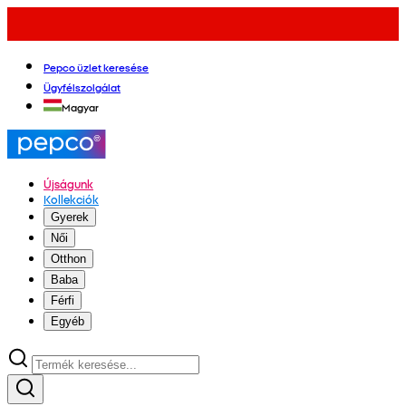
Pepco üzlet keresése
Ügyfélszolgálat
Magyar
Újságunk
Kollekciók
Gyerek
Női
Otthon
Baba
Férfi
Egyéb