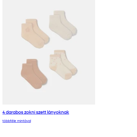
4 darabos zokni szett lányoknak
többféle mintával