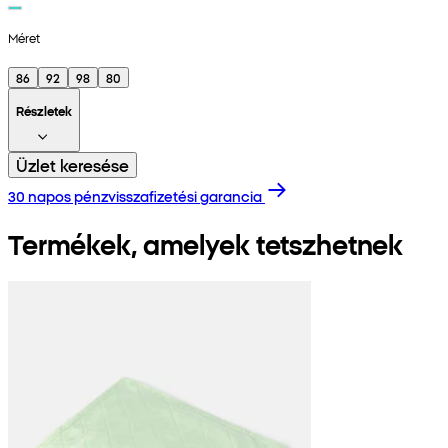
Méret
86
92
98
80
Részletek
Üzlet keresése
30 napos pénzvisszafizetési garancia
Termékek, amelyek tetszhetnek