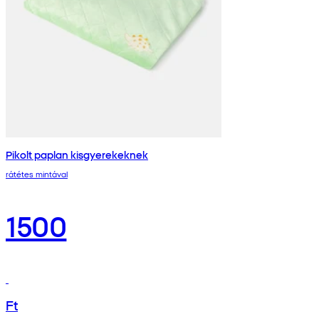
Pikolt paplan kisgyerekeknek
rátétes mintával
1500
Ft