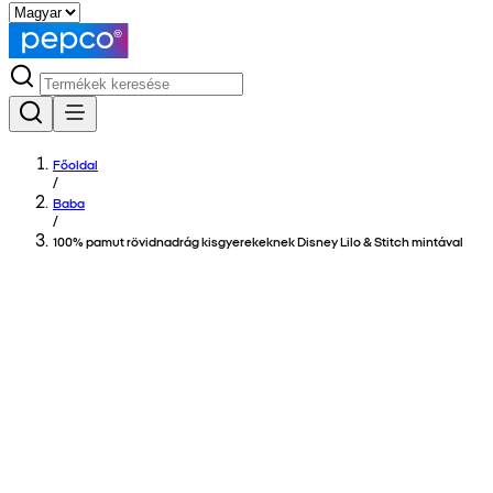
Főoldal
/
Baba
/
100% pamut rövidnadrág kisgyerekeknek Disney Lilo & Stitch mintával