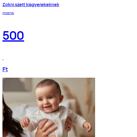
Zokni szett kisgyerekeknek
masnis
500
Ft