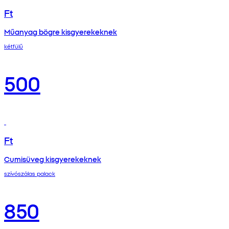
Ft
Műanyag bögre kisgyerekeknek
kétfülű
500
Ft
Cumisüveg kisgyerekeknek
szívószálas palack
850