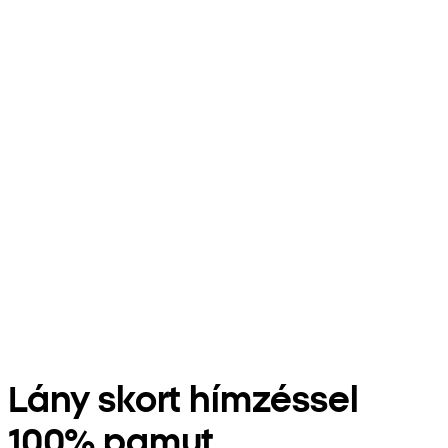
Lány skort hímzéssel
100% pamut