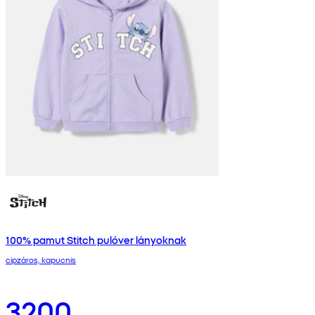
100% pamut Stitch pulóver lányoknak
cipzáros, kapucnis
3200