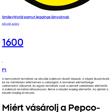
SmileyWorld pamut leggings lányoknak
bővülő szárú
1600
Ft
A bemutatott termékek az aktuális kollekció részét képezik. A képek illusztrációk
és kis mértékben eltérhetnek a valóságtól. A termékek elérhetősége
üzletenként változhat, és egyes termékek csak a kiemelt üzletekben elérhetők.
A kollekció termékei időszakosan, illetve a készlet erejéig elérhetők. Az ajánlat a
készlet erejéig érvényes.
Miért vásárolj a Pepco-