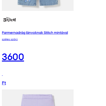
Farmernadrág lányoknak Stitch mintával
széles szárú
3600
Ft