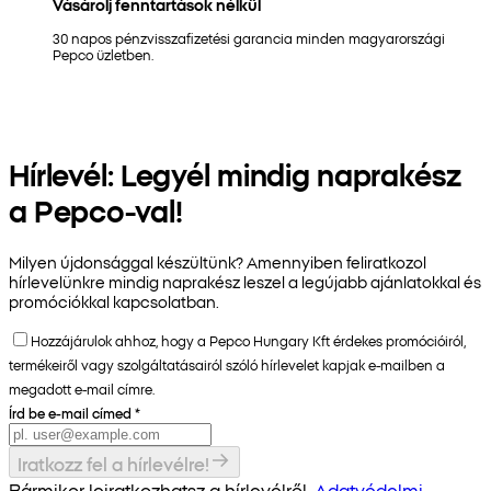
Vásárolj fenntartások nélkül
30 napos pénzvisszafizetési garancia minden magyarországi
Pepco üzletben.
Hírlevél: Legyél mindig naprakész
a Pepco-val!
Milyen újdonsággal készültünk? Amennyiben feliratkozol
hírlevelünkre mindig naprakész leszel a legújabb ajánlatokkal és
promóciókkal kapcsolatban.
Hozzájárulok ahhoz, hogy a Pepco Hungary Kft érdekes promócióiról,
termékeiről vagy szolgáltatásairól szóló hírlevelet kapjak e-mailben a
megadott e-mail címre.
Írd be e-mail címed
*
Iratkozz fel a hírlevélre!
Bármikor leiratkozhatsz a hírlevélről.
Adatvédelmi