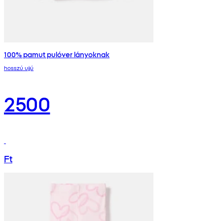
100% pamut pulóver lányoknak
hosszú ujjú
2500
Ft