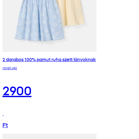
2 darabos 100% pamut ruha szett lányoknak
rövid ujjú
2900
Ft