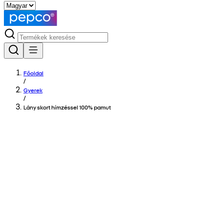
Főoldal
/
Gyerek
/
Lány skort hímzéssel 100% pamut