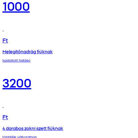
1000
Ft
Melegítőnadrág fiúknak
koptatott hatású
3200
Ft
4 darabos zokni szett fiúknak
többféle változatban