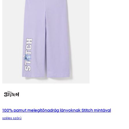
100% pamut melegítőnadrág lányoknak Stitch mintával
széles szárú