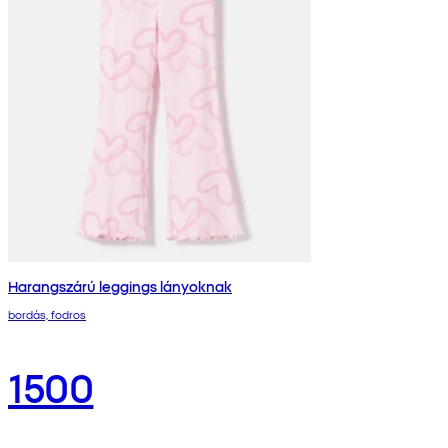
Harangszárú leggings lányoknak
bordás, fodros
1500