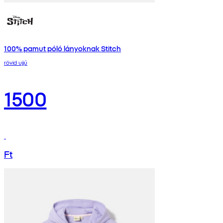
100% pamut póló lányoknak Stitch
rövid ujjú
1500
Ft