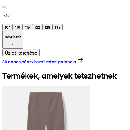
Méret
104
110
116
122
128
134
Részletek
Üzlet keresése
30 napos pénzvisszafizetési garancia
Termékek, amelyek tetszhetnek