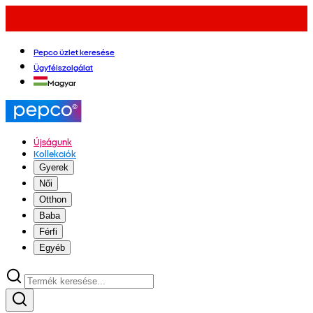
Pepco üzlet keresése
Ügyfélszolgálat
Magyar
Újságunk
Kollekciók
Gyerek
Női
Otthon
Baba
Férfi
Egyéb