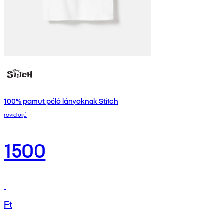
100% pamut póló lányoknak Stitch
rövid ujjú
1500
Ft