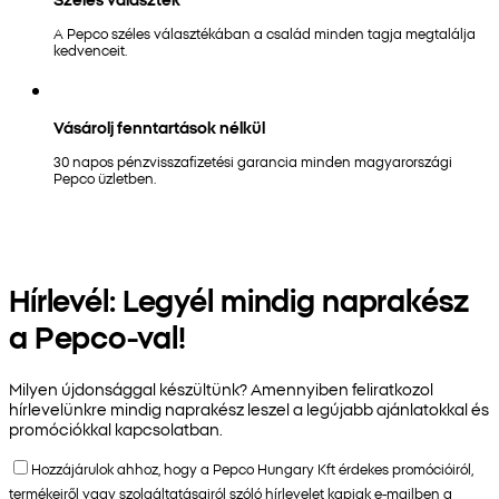
A Pepco széles választékában a család minden tagja megtalálja
kedvenceit.
Vásárolj fenntartások nélkül
30 napos pénzvisszafizetési garancia minden magyarországi
Pepco üzletben.
Hírlevél: Legyél mindig naprakész
a Pepco-val!
Milyen újdonsággal készültünk? Amennyiben feliratkozol
hírlevelünkre mindig naprakész leszel a legújabb ajánlatokkal és
promóciókkal kapcsolatban.
Hozzájárulok ahhoz, hogy a Pepco Hungary Kft érdekes promócióiról,
termékeiről vagy szolgáltatásairól szóló hírlevelet kapjak e-mailben a