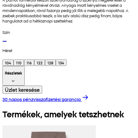
rövidnadrág kényelmével ötvözi. Anyaga miatt kényelmes viselet a
mindennapokban, rövid fazonja pedig jól illik a melegebb napokhoz. A
zsebek praktikusabbá teszik, a kis szív alakú dísz pedig finom, bájos
hangulatot ad a hétköznapi szettekhez.
Szín
Méret
104
110
116
122
128
134
Részletek
Üzlet keresése
30 napos pénzvisszafizetési garancia
Termékek, amelyek tetszhetnek