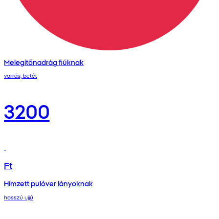
Melegítőnadrág fiúknak
varrás, betét
3200
Ft
Hímzett pulóver lányoknak
hosszú ujjú