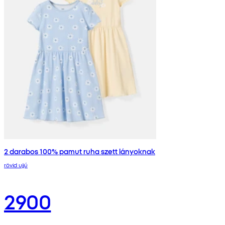
2 darabos 100% pamut ruha szett lányoknak
rövid ujjú
2900