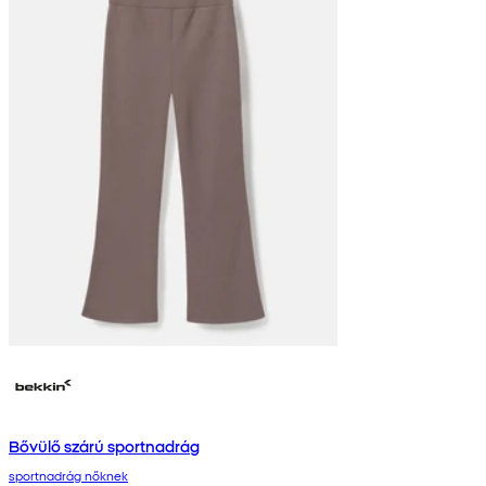
Bővülő szárú sportnadrág
sportnadrág nőknek