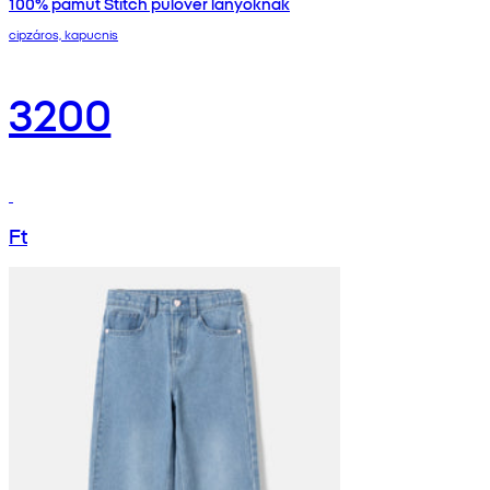
100% pamut Stitch pulóver lányoknak
cipzáros, kapucnis
3200
Ft