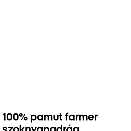
100% pamut farmer
szoknyanadrág