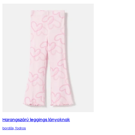
Harangszárú leggings lányoknak
bordás, fodros