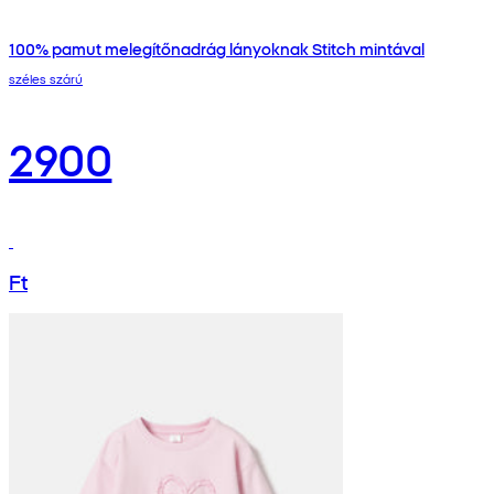
100% pamut melegítőnadrág lányoknak Stitch mintával
széles szárú
2900
Ft