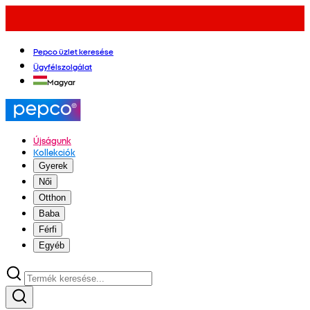
Pepco üzlet keresése
Ügyfélszolgálat
Magyar
Újságunk
Kollekciók
Gyerek
Női
Otthon
Baba
Férfi
Egyéb