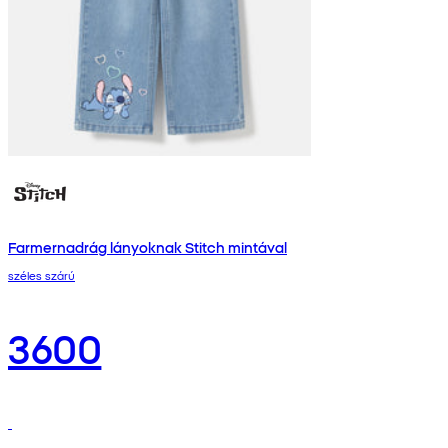
Farmernadrág lányoknak Stitch mintával
széles szárú
3600