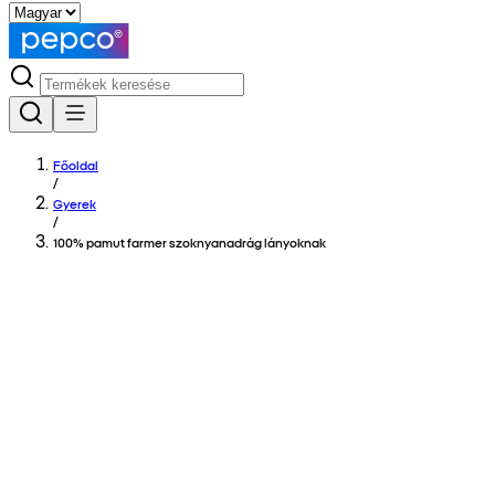
Főoldal
/
Gyerek
/
100% pamut farmer szoknyanadrág lányoknak