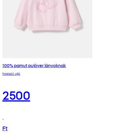
100% pamut pulóver lányoknak
hosszú ujjú
2500
Ft