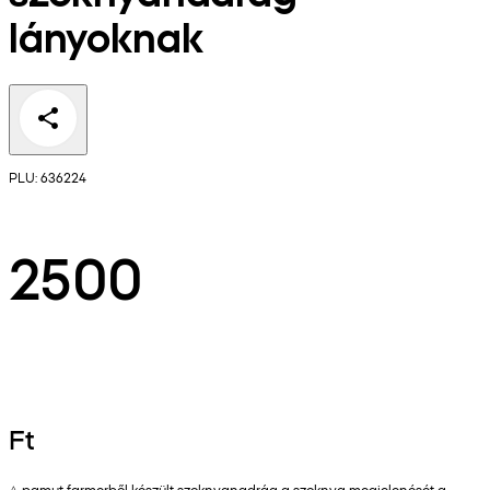
lányoknak
PLU: 636224
2500
Ft
A pamut farmerből készült szoknyanadrág a szoknya megjelenését a