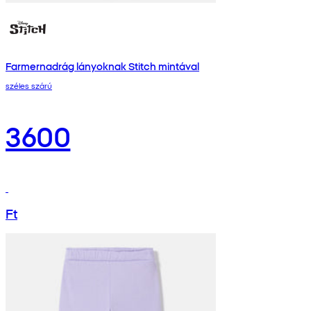
Farmernadrág lányoknak Stitch mintával
széles szárú
3600
Ft