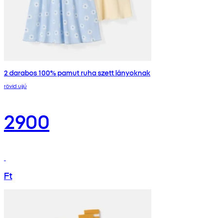
2 darabos 100% pamut ruha szett lányoknak
rövid ujjú
2900
Ft