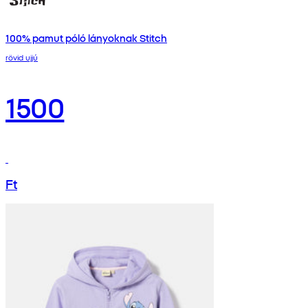
100% pamut póló lányoknak Stitch
rövid ujjú
1500
Ft