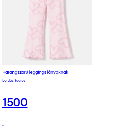
Harangszárú leggings lányoknak
bordás, fodros
1500