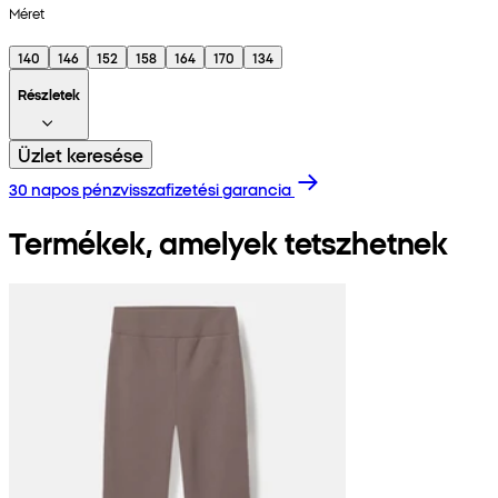
Méret
140
146
152
158
164
170
134
Részletek
Üzlet keresése
30 napos pénzvisszafizetési garancia
Termékek, amelyek tetszhetnek