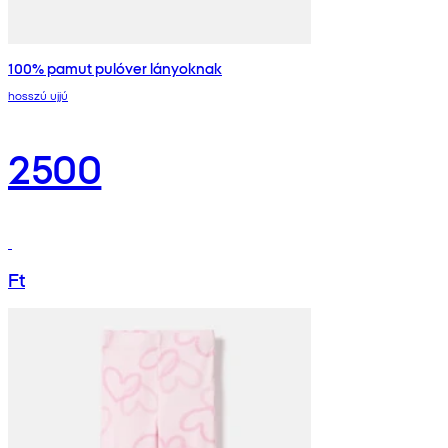
100% pamut pulóver lányoknak
hosszú ujjú
2500
Ft