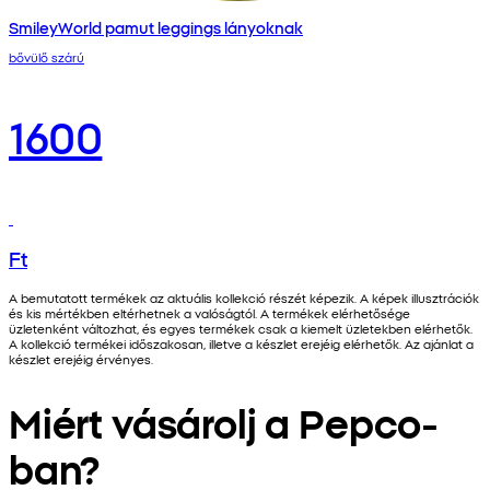
SmileyWorld pamut leggings lányoknak
bővülő szárú
1600
Ft
A bemutatott termékek az aktuális kollekció részét képezik. A képek illusztrációk
és kis mértékben eltérhetnek a valóságtól. A termékek elérhetősége
üzletenként változhat, és egyes termékek csak a kiemelt üzletekben elérhetők.
A kollekció termékei időszakosan, illetve a készlet erejéig elérhetők. Az ajánlat a
készlet erejéig érvényes.
Miért vásárolj a Pepco-
ban?