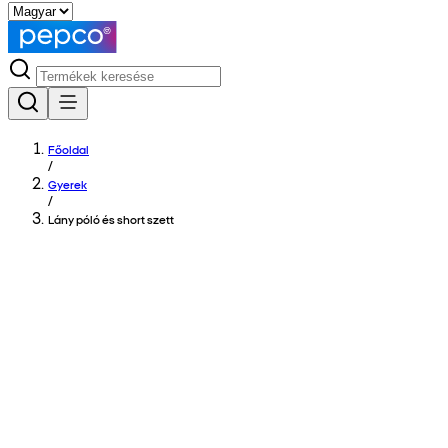
Főoldal
/
Gyerek
/
Lány póló és short szett