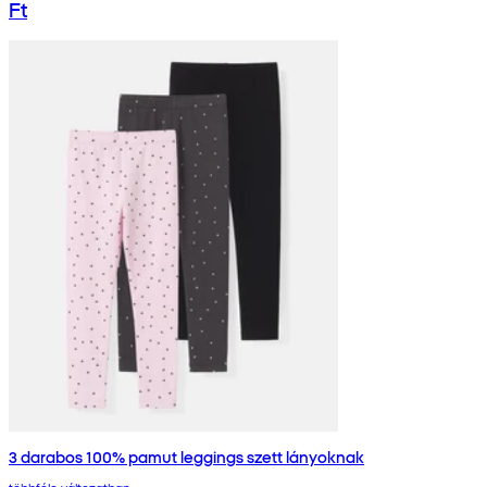
Ft
3 darabos 100% pamut leggings szett lányoknak
többféle változatban