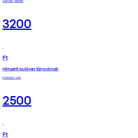
varrás, betét
3200
Ft
Hímzett pulóver lányoknak
hosszú ujjú
2500
Ft