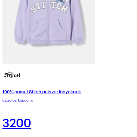
100% pamut Stitch pulóver lányoknak
cipzáros, kapucnis
3200