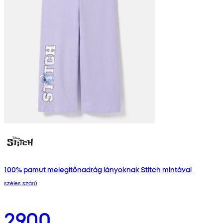
100% pamut melegítőnadrág lányoknak Stitch mintával
széles szárú
2900