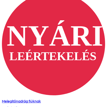
Melegítőnadrág fiúknak