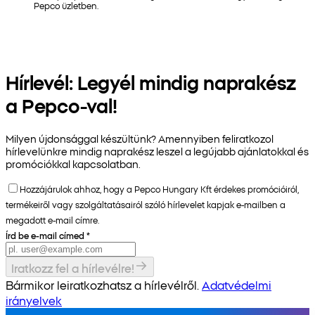
Pepco üzletben.
Hírlevél: Legyél mindig naprakész
a Pepco-val!
Milyen újdonsággal készültünk? Amennyiben feliratkozol
hírlevelünkre mindig naprakész leszel a legújabb ajánlatokkal és
promóciókkal kapcsolatban.
Hozzájárulok ahhoz, hogy a Pepco Hungary Kft érdekes promócióiról,
termékeiről vagy szolgáltatásairól szóló hírlevelet kapjak e-mailben a
megadott e-mail címre.
Írd be e-mail címed
*
Iratkozz fel a hírlevélre!
Bármikor leiratkozhatsz a hírlevélről.
Adatvédelmi
irányelvek