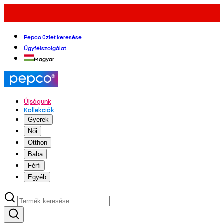
Pepco üzlet keresése
Ügyfélszolgálat
Magyar
Újságunk
Kollekciók
Gyerek
Női
Otthon
Baba
Férfi
Egyéb