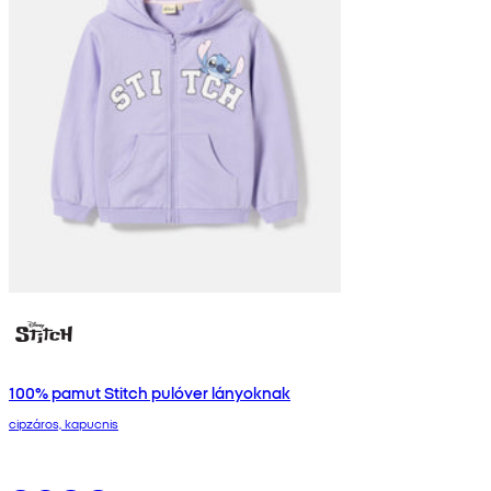
100% pamut Stitch pulóver lányoknak
cipzáros, kapucnis