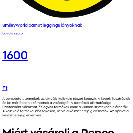
SmileyWorld pamut leggings lányoknak
bővülő szárú
1600
Ft
A bemutatott termékek az aktuális kollekció részét képezik. A képek illusztrációk
és kis mértékben eltérhetnek a valóságtól. A termékek elérhetősége
üzletenként változhat, és egyes termékek csak a kiemelt üzletekben elérhetők.
A kollekció termékei időszakosan, illetve a készlet erejéig elérhetők. Az ajánlat a
készlet erejéig érvényes.
Miért vásárolj a Pepco-