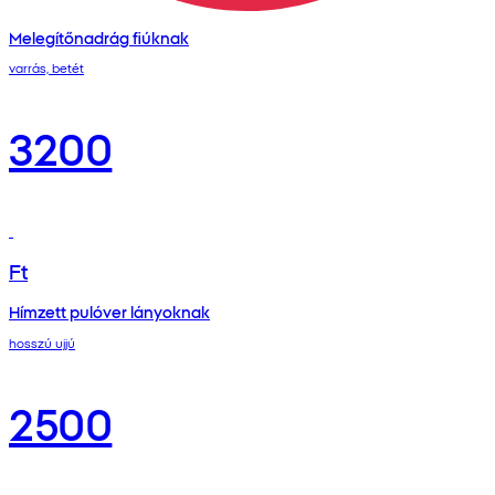
Melegítőnadrág fiúknak
varrás, betét
3200
Ft
Hímzett pulóver lányoknak
hosszú ujjú
2500