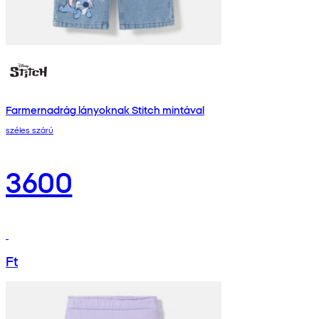
Farmernadrág lányoknak Stitch mintával
széles szárú
3600
Ft