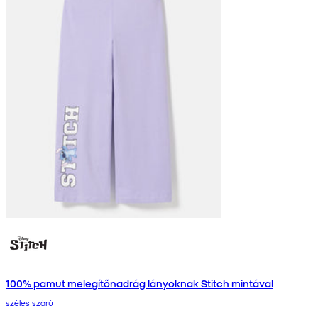
100% pamut melegítőnadrág lányoknak Stitch mintával
széles szárú