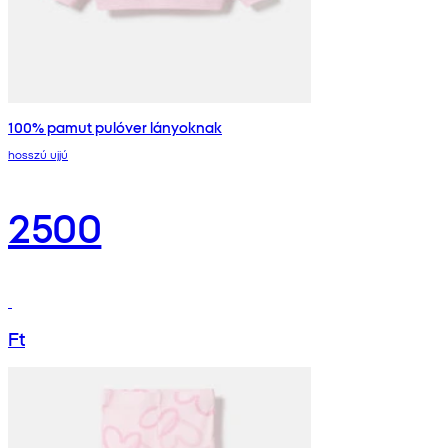
100% pamut pulóver lányoknak
hosszú ujjú
2500
Ft