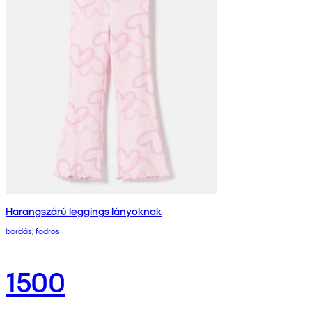
Harangszárú leggings lányoknak
bordás, fodros
1500