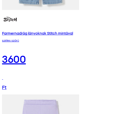
Farmernadrág lányoknak Stitch mintával
széles szárú
3600
Ft