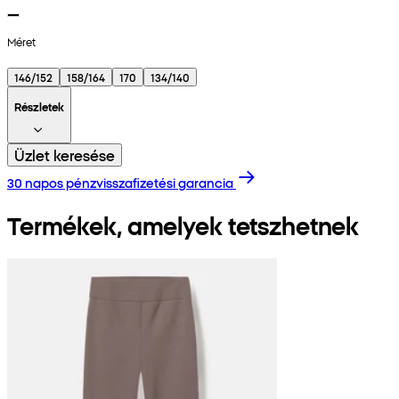
Méret
146/152
158/164
170
134/140
Részletek
Üzlet keresése
30 napos pénzvisszafizetési garancia
Termékek, amelyek tetszhetnek