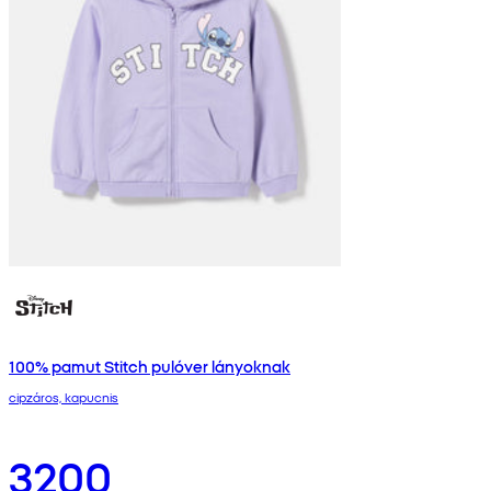
100% pamut Stitch pulóver lányoknak
cipzáros, kapucnis
3200