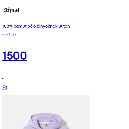
100% pamut póló lányoknak Stitch
rövid ujjú
1500
Ft