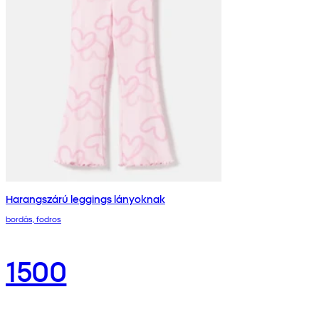
Harangszárú leggings lányoknak
bordás, fodros
1500