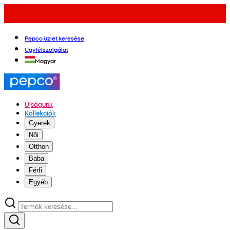
Pepco üzlet keresése
Ügyfélszolgálat
Magyar
Újságunk
Kollekciók
Gyerek
Női
Otthon
Baba
Férfi
Egyéb