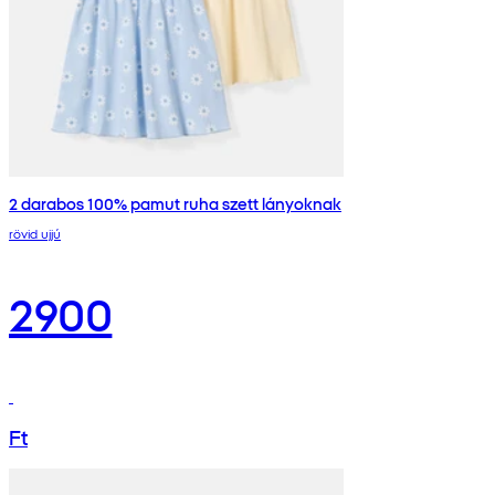
2 darabos 100% pamut ruha szett lányoknak
rövid ujjú
2900
Ft