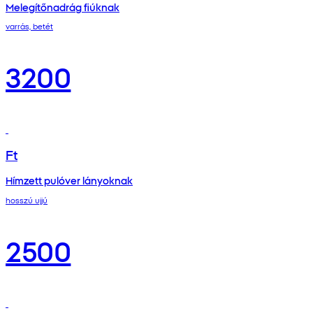
Melegítőnadrág fiúknak
varrás, betét
3200
Ft
Hímzett pulóver lányoknak
hosszú ujjú
2500