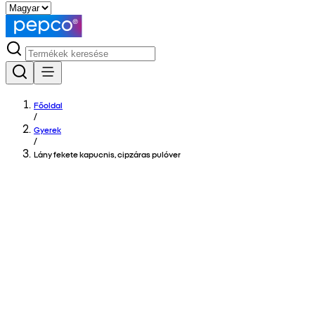
Főoldal
/
Gyerek
/
Lány fekete kapucnis, cipzáras pulóver