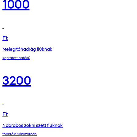
1000
Ft
Melegítőnadrág fiúknak
koptatott hatású
3200
Ft
4 darabos zokni szett fiúknak
többféle változatban