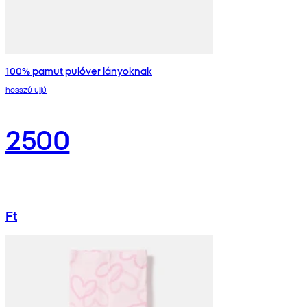
100% pamut pulóver lányoknak
hosszú ujjú
2500
Ft