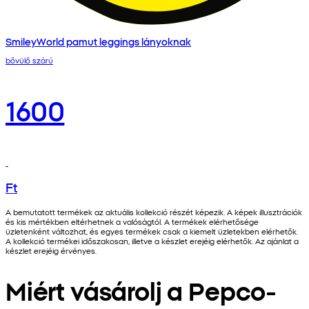
SmileyWorld pamut leggings lányoknak
bővülő szárú
1600
Ft
A bemutatott termékek az aktuális kollekció részét képezik. A képek illusztrációk
és kis mértékben eltérhetnek a valóságtól. A termékek elérhetősége
üzletenként változhat, és egyes termékek csak a kiemelt üzletekben elérhetők.
A kollekció termékei időszakosan, illetve a készlet erejéig elérhetők. Az ajánlat a
készlet erejéig érvényes.
Miért vásárolj a Pepco-