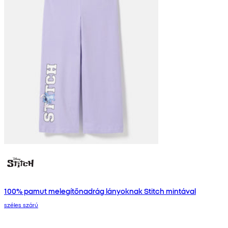
100% pamut melegítőnadrág lányoknak Stitch mintával
széles szárú