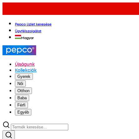
Pepco üzlet keresése
Ügyfélszolgálat
Magyar
Újságunk
Kollekciók
Gyerek
Női
Otthon
Baba
Férfi
Egyéb