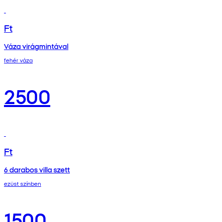
Ft
Váza virágmintával
fehér váza
2500
Ft
6 darabos villa szett
ezüst színben
1500