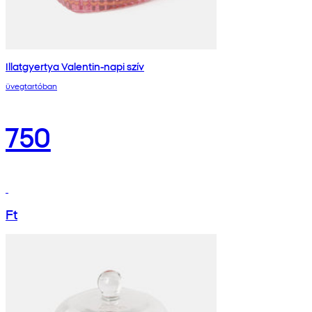
Illatgyertya Valentin-napi szív
üvegtartóban
750
Ft