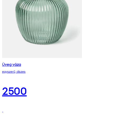
Üveg váza
egyszerű, díszes
2500