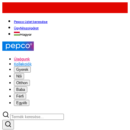
Pepco üzlet keresése
Ügyfélszolgálat
Magyar
Újságunk
Kollekciók
Gyerek
Női
Otthon
Baba
Férfi
Egyéb