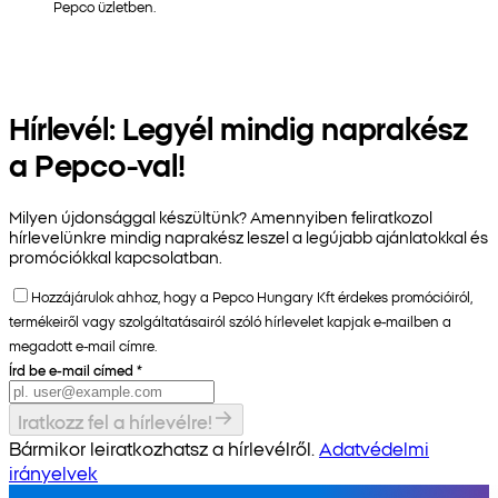
Pepco üzletben.
Hírlevél: Legyél mindig naprakész
a Pepco-val!
Milyen újdonsággal készültünk? Amennyiben feliratkozol
hírlevelünkre mindig naprakész leszel a legújabb ajánlatokkal és
promóciókkal kapcsolatban.
Hozzájárulok ahhoz, hogy a Pepco Hungary Kft érdekes promócióiról,
termékeiről vagy szolgáltatásairól szóló hírlevelet kapjak e-mailben a
megadott e-mail címre.
Írd be e-mail címed
*
Iratkozz fel a hírlevélre!
Bármikor leiratkozhatsz a hírlevélről.
Adatvédelmi
irányelvek