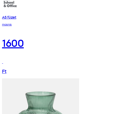
A5 füzet
masnis
1600
Ft