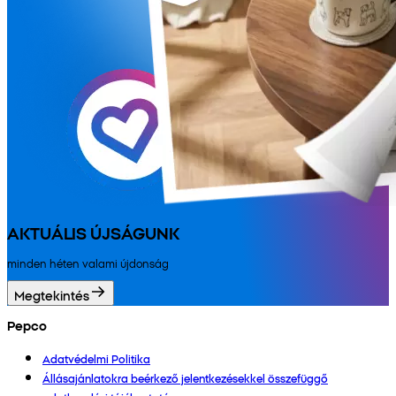
AKTUÁLIS ÚJSÁGUNK
minden héten valami újdonság
Megtekintés
Pepco
Adatvédelmi Politika
Állásajánlatokra beérkező jelentkezésekkel összefüggő