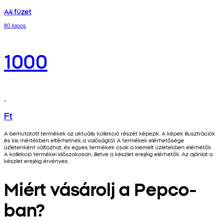
A4 füzet
80 lapos
1000
Ft
A bemutatott termékek az aktuális kollekció részét képezik. A képek illusztrációk
és kis mértékben eltérhetnek a valóságtól. A termékek elérhetősége
üzletenként változhat, és egyes termékek csak a kiemelt üzletekben elérhetők.
A kollekció termékei időszakosan, illetve a készlet erejéig elérhetők. Az ajánlat a
készlet erejéig érvényes.
Miért vásárolj a Pepco-
ban?