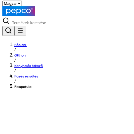
Főoldal
/
Otthon
/
Konyha és étkező
/
Főzés és sütés
/
Fa spatula