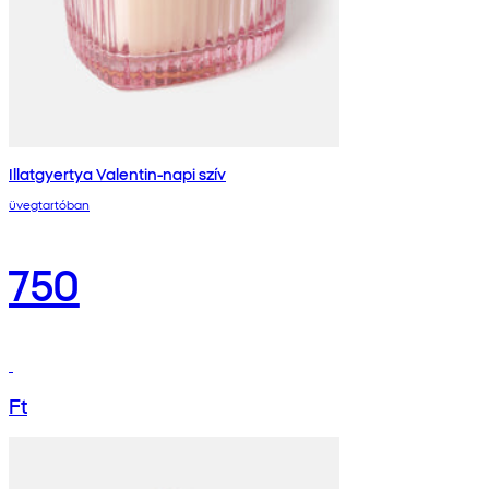
Illatgyertya Valentin-napi szív
üvegtartóban
750
Ft