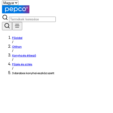
Főoldal
/
Otthon
/
Konyha és étkező
/
Főzés és sütés
/
3 darabos konyhai eszköz szett