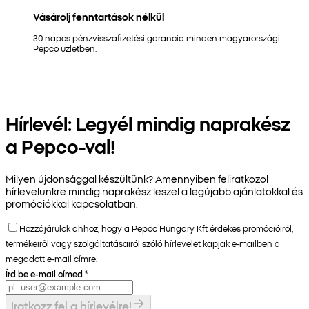
Vásárolj fenntartások nélkül
30 napos pénzvisszafizetési garancia minden magyarországi
Pepco üzletben.
Hírlevél: Legyél mindig naprakész
a Pepco-val!
Milyen újdonsággal készültünk? Amennyiben feliratkozol
hírlevelünkre mindig naprakész leszel a legújabb ajánlatokkal és
promóciókkal kapcsolatban.
Hozzájárulok ahhoz, hogy a Pepco Hungary Kft érdekes promócióiról,
termékeiről vagy szolgáltatásairól szóló hírlevelet kapjak e-mailben a
megadott e-mail címre.
Írd be e-mail címed
*
Iratkozz fel a hírlevélre!