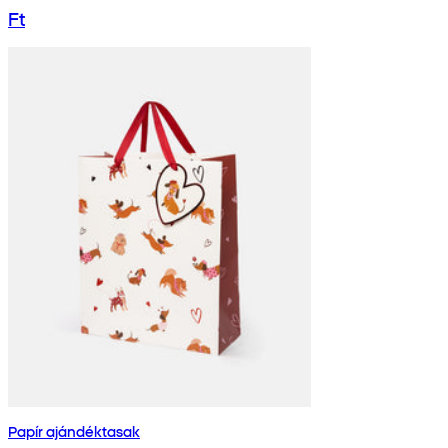
Ft
Papír ajándéktasak