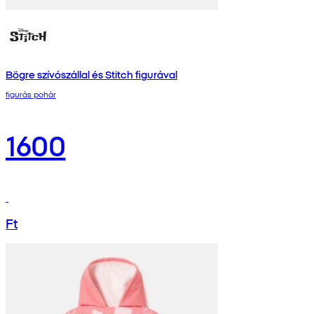
Bögre szívószállal és Stitch figurával
figurás pohár
1600
Ft