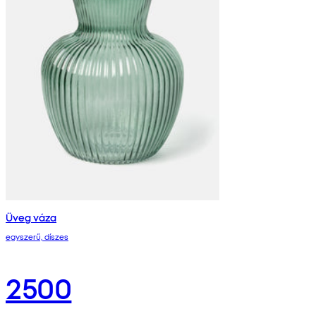
Üveg váza
egyszerű, díszes
2500