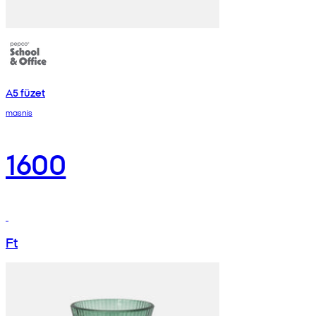
A5 füzet
masnis
1600
Ft