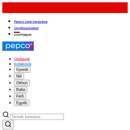
Pepco üzlet keresése
Ügyfélszolgálat
Magyar
Újságunk
Kollekciók
Gyerek
Női
Otthon
Baba
Férfi
Egyéb