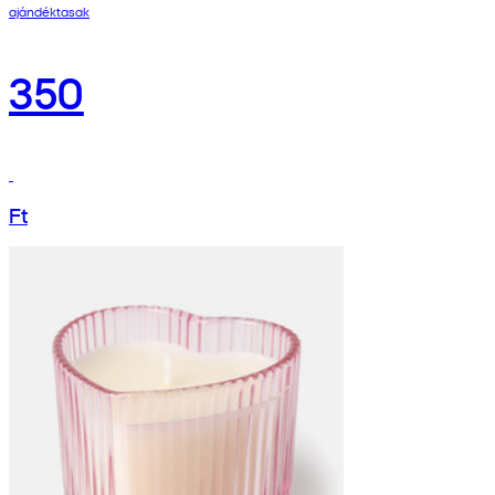
ajándéktasak
350
Ft