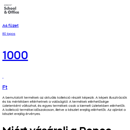
A4 füzet
80 lapos
1000
Ft
A bemutatott termékek az aktuális kollekció részét képezik. A képek illusztrációk
és kis mértékben eltérhetnek a valóságtól. A termékek elérhetősége
üzletenként változhat, és egyes termékek csak a kiemelt üzletekben elérhetők.
A kollekció termékei időszakosan, illetve a készlet erejéig elérhetők. Az ajánlat a
készlet erejéig érvényes.
Miért vásárolj a Pepco-