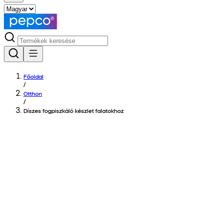
Főoldal
/
Otthon
/
Díszes fogpiszkáló készlet falatokhoz