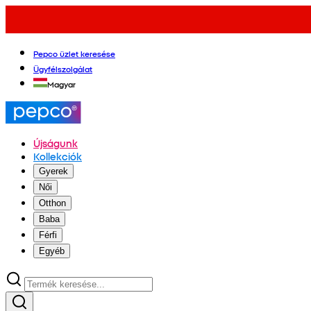
Pepco üzlet keresése
Ügyfélszolgálat
Magyar
Újságunk
Kollekciók
Gyerek
Női
Otthon
Baba
Férfi
Egyéb