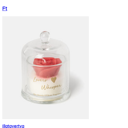
Ft
Illatgyertya