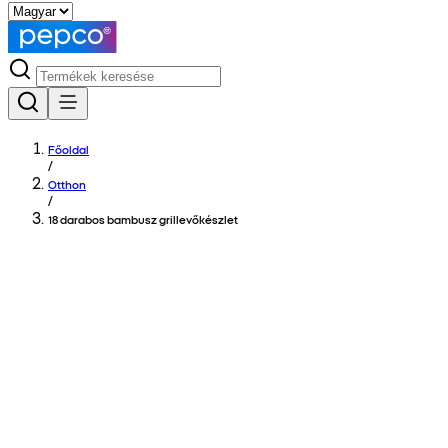
Főoldal
/
Otthon
/
18 darabos bambusz grillevőkészlet