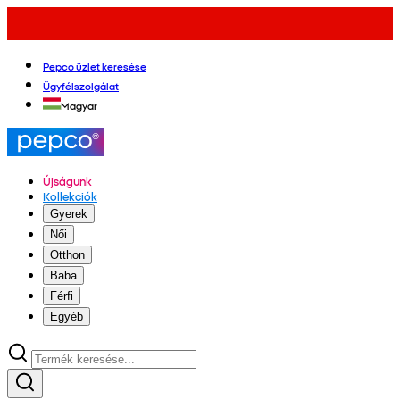
Pepco üzlet keresése
Ügyfélszolgálat
Magyar
Újságunk
Kollekciók
Gyerek
Női
Otthon
Baba
Férfi
Egyéb