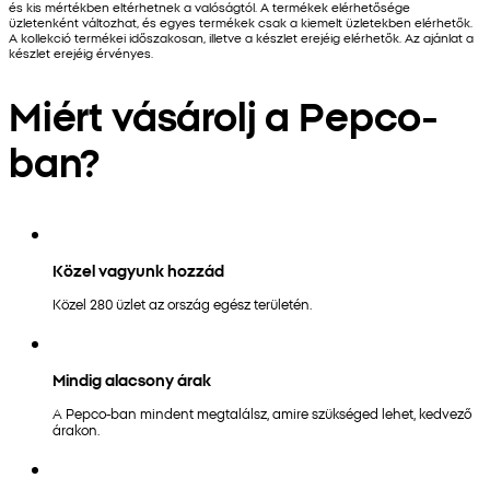
és kis mértékben eltérhetnek a valóságtól. A termékek elérhetősége
üzletenként változhat, és egyes termékek csak a kiemelt üzletekben elérhetők.
A kollekció termékei időszakosan, illetve a készlet erejéig elérhetők. Az ajánlat a
készlet erejéig érvényes.
Miért vásárolj a Pepco-
ban?
Közel vagyunk hozzád
Közel 280 üzlet az ország egész területén.
Mindig alacsony árak
A Pepco-ban mindent megtalálsz, amire szükséged lehet, kedvező
árakon.