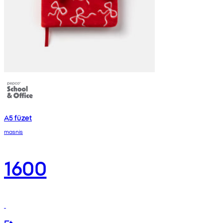
A5 füzet
masnis
1600