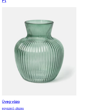
Ft
Üveg váza
egyszerű, díszes