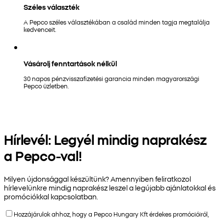
Széles választék
A Pepco széles választékában a család minden tagja megtalálja
kedvenceit.
Vásárolj fenntartások nélkül
30 napos pénzvisszafizetési garancia minden magyarországi
Pepco üzletben.
Hírlevél: Legyél mindig naprakész
a Pepco-val!
Milyen újdonsággal készültünk? Amennyiben feliratkozol
hírlevelünkre mindig naprakész leszel a legújabb ajánlatokkal és
promóciókkal kapcsolatban.
Hozzájárulok ahhoz, hogy a Pepco Hungary Kft érdekes promócióiról,