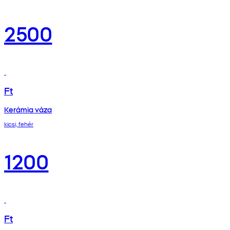
2500
Ft
Kerámia váza
kicsi, fehér
1200
Ft