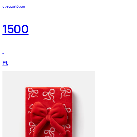
üvegtartóban
1500
Ft