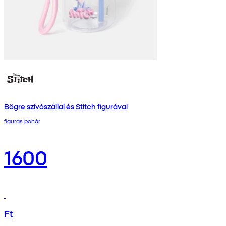
Bögre szívószállal és Stitch figurával
figurás pohár
1600
Ft