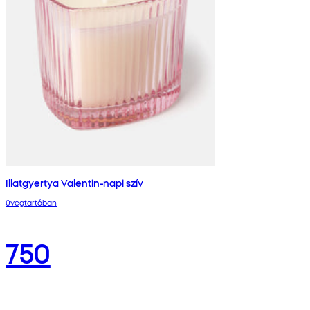
Illatgyertya Valentin-napi szív
üvegtartóban
750