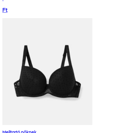
Ft
Melltartó nőknek