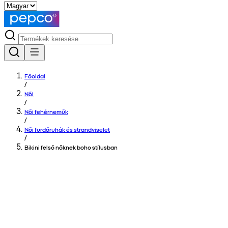
Főoldal
/
Női
/
Női fehérneműk
/
Női fürdőruhák és strandviselet
/
Bikini felső nőknek boho stílusban