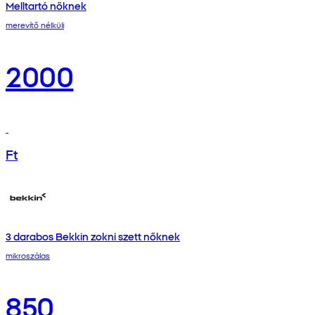
Melltartó nőknek
merevítő nélküli
2000
Ft
3 darabos Bekkin zokni szett nőknek
mikroszálas
850