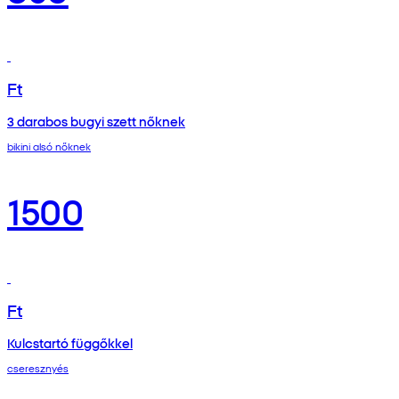
Ft
3 darabos bugyi szett nőknek
bikini alsó nőknek
1500
Ft
Kulcstartó függőkkel
cseresznyés