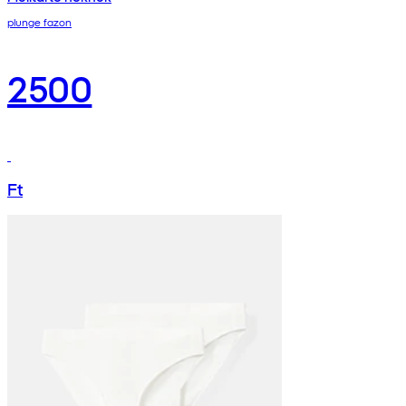
plunge fazon
2500
Ft