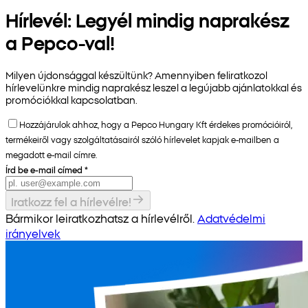
Hírlevél: Legyél mindig naprakész
a Pepco-val!
Milyen újdonsággal készültünk? Amennyiben feliratkozol
hírlevelünkre mindig naprakész leszel a legújabb ajánlatokkal és
promóciókkal kapcsolatban.
Hozzájárulok ahhoz, hogy a Pepco Hungary Kft érdekes promócióiról,
termékeiről vagy szolgáltatásairól szóló hírlevelet kapjak e-mailben a
megadott e-mail címre.
Írd be e-mail címed
*
Iratkozz fel a hírlevélre!
Bármikor leiratkozhatsz a hírlevélről.
Adatvédelmi
irányelvek