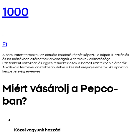
1000
Ft
A bemutatott termékek az aktuális kollekció részét képezik. A képek illusztrációk
és kis mértékben eltérhetnek a valóságtól. A termékek elérhetősége
üzletenként változhat, és egyes termékek csak a kiemelt üzletekben elérhetők.
A kollekció termékei időszakosan, illetve a készlet erejéig elérhetők. Az ajánlat a
készlet erejéig érvényes.
Miért vásárolj a Pepco-
ban?
Közel vagyunk hozzád