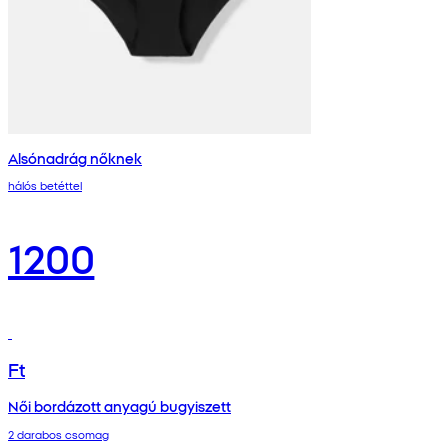
Alsónadrág nőknek
hálós betéttel
1200
Ft
Női bordázott anyagú bugyiszett
2 darabos csomag