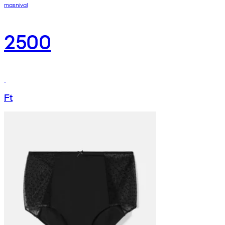
masnival
2500
Ft