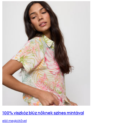
100% viszkóz blúz nőknek színes mintával
elöl megkötővel