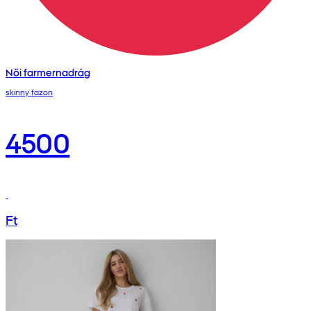
Női farmernadrág
skinny fazon
4500
Ft