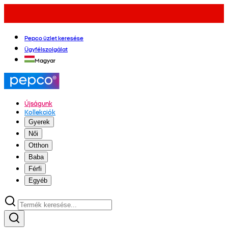
Pepco üzlet keresése
Ügyfélszolgálat
Magyar
Újságunk
Kollekciók
Gyerek
Női
Otthon
Baba
Férfi
Egyéb