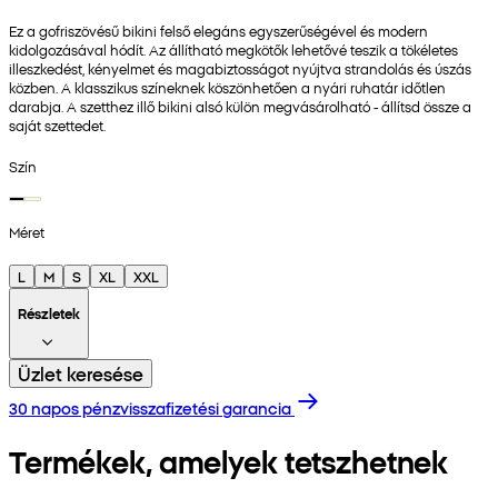
Ez a gofriszövésű bikini felső elegáns egyszerűségével és modern
kidolgozásával hódít. Az állítható megkötők lehetővé teszik a tökéletes
illeszkedést, kényelmet és magabiztosságot nyújtva strandolás és úszás
közben. A klasszikus színeknek köszönhetően a nyári ruhatár időtlen
darabja. A szetthez illő bikini alsó külön megvásárolható - állítsd össze a
saját szettedet.
Szín
Méret
L
M
S
XL
XXL
Részletek
Üzlet keresése
30 napos pénzvisszafizetési garancia
Termékek, amelyek tetszhetnek