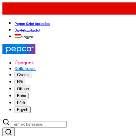
Pepco üzlet keresése
Ügyfélszolgálat
Magyar
Újságunk
Kollekciók
Gyerek
Női
Otthon
Baba
Férfi
Egyéb