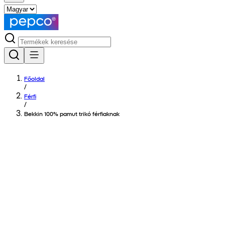
Főoldal
/
Férfi
/
Bekkin 100% pamut trikó férfiaknak