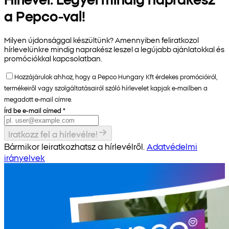
a Pepco-val!
Milyen újdonsággal készültünk? Amennyiben feliratkozol
hírlevelünkre mindig naprakész leszel a legújabb ajánlatokkal és
promóciókkal kapcsolatban.
Hozzájárulok ahhoz, hogy a Pepco Hungary Kft érdekes promócióiról,
termékeiről vagy szolgáltatásairól szóló hírlevelet kapjak e-mailben a
megadott e-mail címre.
Írd be e-mail címed
*
Iratkozz fel a hírlevélre!
Bármikor leiratkozhatsz a hírlevélről.
Adatvédelmi
irányelvek