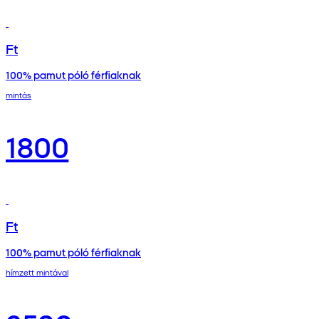
Ft
100% pamut póló férfiaknak
mintás
1800
Ft
100% pamut póló férfiaknak
hímzett mintával