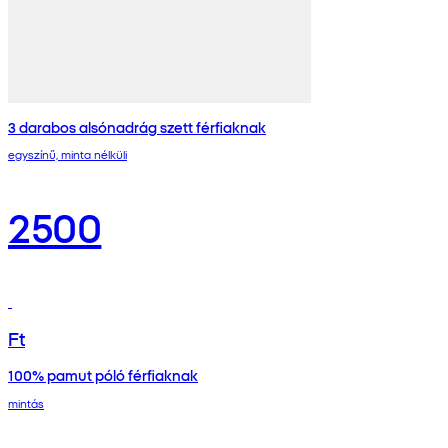
3 darabos alsónadrág szett férfiaknak
egyszínű, minta nélküli
2500
Ft
100% pamut póló férfiaknak
mintás