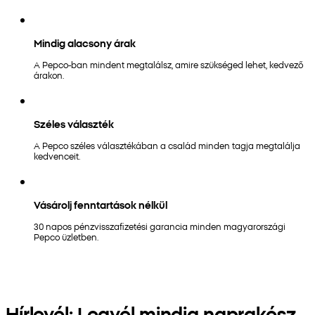
Mindig alacsony árak
A Pepco-ban mindent megtalálsz, amire szükséged lehet, kedvező
árakon.
Széles választék
A Pepco széles választékában a család minden tagja megtalálja
kedvenceit.
Vásárolj fenntartások nélkül
30 napos pénzvisszafizetési garancia minden magyarországi
Pepco üzletben.
Hírlevél: Legyél mindig naprakész