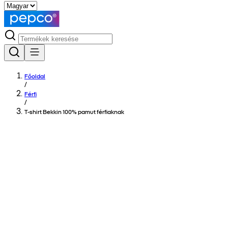
Főoldal
/
Férfi
/
T-shirt Bekkin 100% pamut férfiaknak