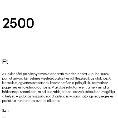
2500
Ft
A Bekkin férfi póló kényelmes alapdarab minden napra. A puha, 100%
pamut anyag kényelmes viseletet biztosít és jól illeszkedik az alakhoz. A
klasszikus, egyenes szabásnak köszönhetően a póló jól illik farmerhez,
joggerhez és rövidnadrághoz is. Praktikus ruhatári elem, amely mind a
hétköznapi szettekben, mind a lazább, otthoni összeállításokban megállja
a helyét. A pólóhoz hozzáillő rövidnadrág is vásárolható, így egységes és
praktikus mindennapi szettet alkothat.
Szín