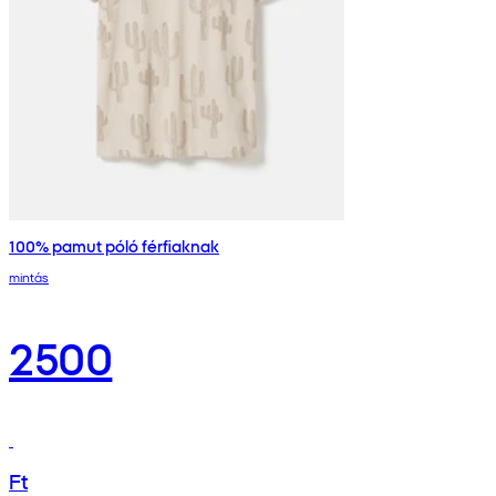
100% pamut póló férfiaknak
mintás
2500
Ft