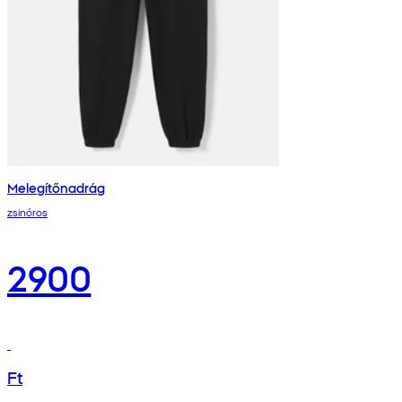
Melegítőnadrág
zsinóros
2900
Ft