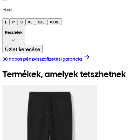
Méret
L
M
S
XL
XXL
XXXL
Részletek
Üzlet keresése
30 napos pénzvisszafizetési garancia
Termékek, amelyek tetszhetnek