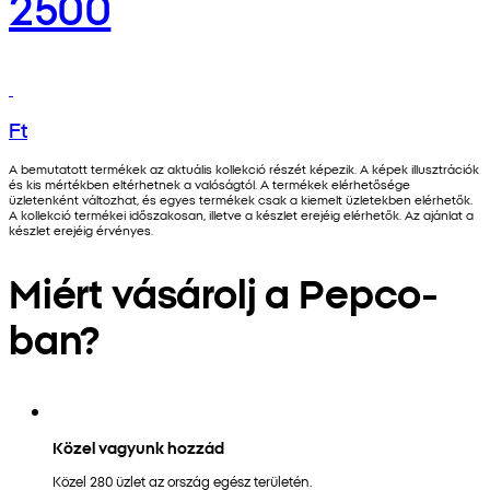
2500
Ft
A bemutatott termékek az aktuális kollekció részét képezik. A képek illusztrációk
és kis mértékben eltérhetnek a valóságtól. A termékek elérhetősége
üzletenként változhat, és egyes termékek csak a kiemelt üzletekben elérhetők.
A kollekció termékei időszakosan, illetve a készlet erejéig elérhetők. Az ajánlat a
készlet erejéig érvényes.
Miért vásárolj a Pepco-
ban?
Közel vagyunk hozzád
Közel 280 üzlet az ország egész területén.