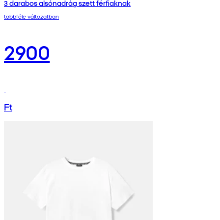
3 darabos alsónadrág szett férfiaknak
többféle változatban
2900
Ft