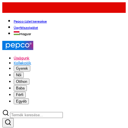
Pepco üzlet keresése
Ügyfélszolgálat
Magyar
Újságunk
Kollekciók
Gyerek
Női
Otthon
Baba
Férfi
Egyéb