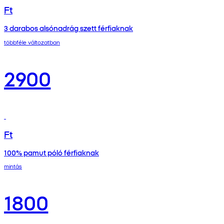
Ft
3 darabos alsónadrág szett férfiaknak
többféle változatban
2900
Ft
100% pamut póló férfiaknak
mintás
1800