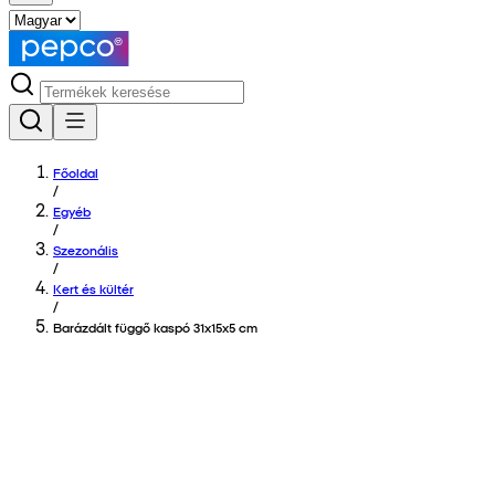
Főoldal
/
Egyéb
/
Szezonális
/
Kert és kültér
/
Barázdált függő kaspó 31x15x5 cm