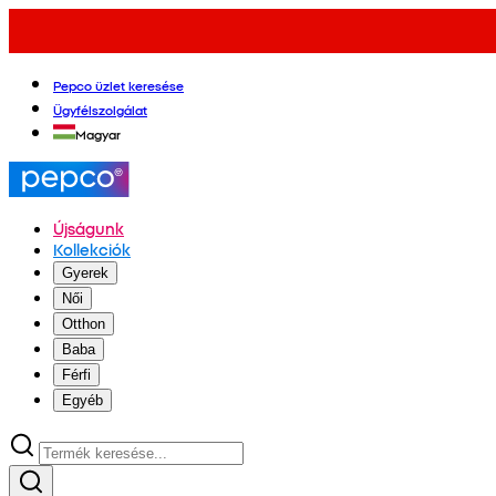
Pepco üzlet keresése
Ügyfélszolgálat
Magyar
Újságunk
Kollekciók
Gyerek
Női
Otthon
Baba
Férfi
Egyéb