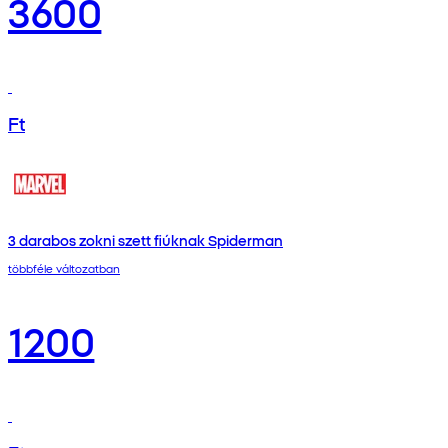
3600
Ft
3 darabos zokni szett fiúknak Spiderman
többféle változatban
1200