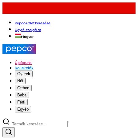
Pepco üzlet keresése
Ügyfélszolgálat
Magyar
Újságunk
Kollekciók
Gyerek
Női
Otthon
Baba
Férfi
Egyéb