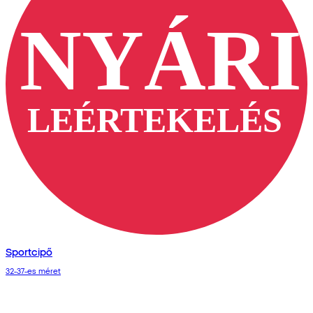
Sportcipő
32-37-es méret