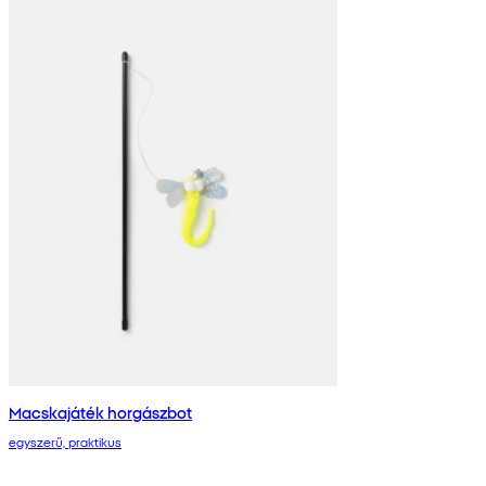
Macskajáték horgászbot
egyszerű, praktikus