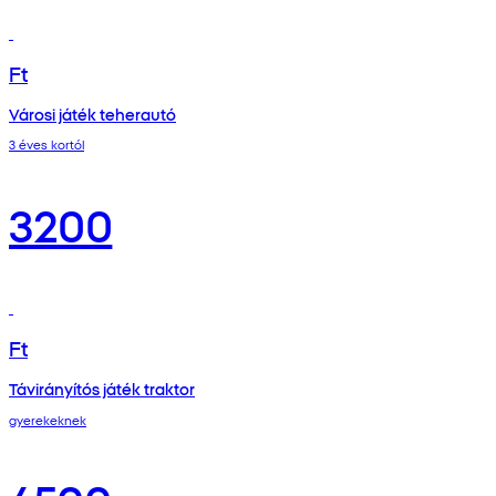
Ft
Városi játék teherautó
3 éves kortól
3200
Ft
Távirányítós játék traktor
gyerekeknek