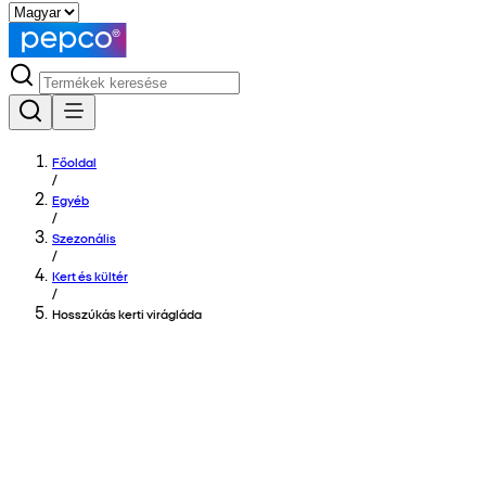
Főoldal
/
Egyéb
/
Szezonális
/
Kert és kültér
/
Hosszúkás kerti virágláda