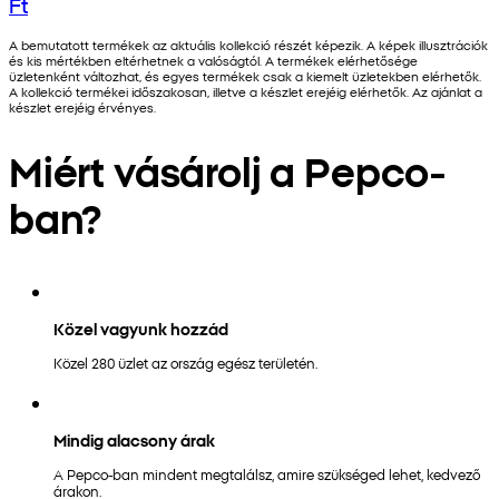
Ft
A bemutatott termékek az aktuális kollekció részét képezik. A képek illusztrációk
és kis mértékben eltérhetnek a valóságtól. A termékek elérhetősége
üzletenként változhat, és egyes termékek csak a kiemelt üzletekben elérhetők.
A kollekció termékei időszakosan, illetve a készlet erejéig elérhetők. Az ajánlat a
készlet erejéig érvényes.
Miért vásárolj a Pepco-
ban?
Közel vagyunk hozzád
Közel 280 üzlet az ország egész területén.
Mindig alacsony árak
A Pepco-ban mindent megtalálsz, amire szükséged lehet, kedvező
árakon.