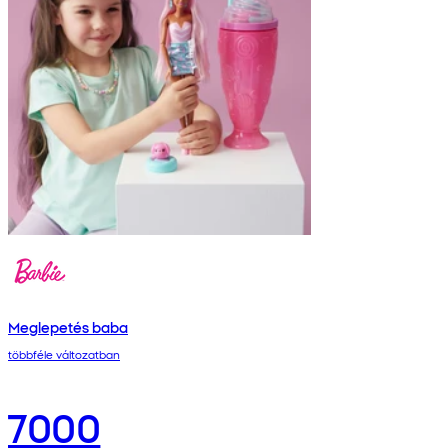
Meglepetés baba
többféle változatban
7000