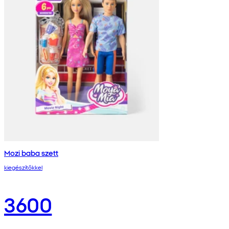
Mozi baba szett
kiegészítőkkel
3600