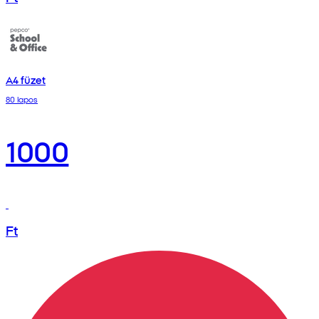
A4 füzet
80 lapos
1000
Ft