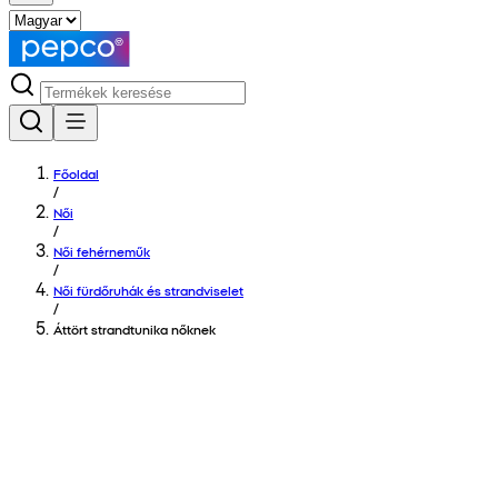
Főoldal
/
Női
/
Női fehérneműk
/
Női fürdőruhák és strandviselet
/
Áttört strandtunika nőknek