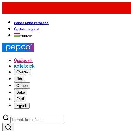
Pepco üzlet keresése
Ügyfélszolgálat
Magyar
Újságunk
Kollekciók
Gyerek
Női
Otthon
Baba
Férfi
Egyéb