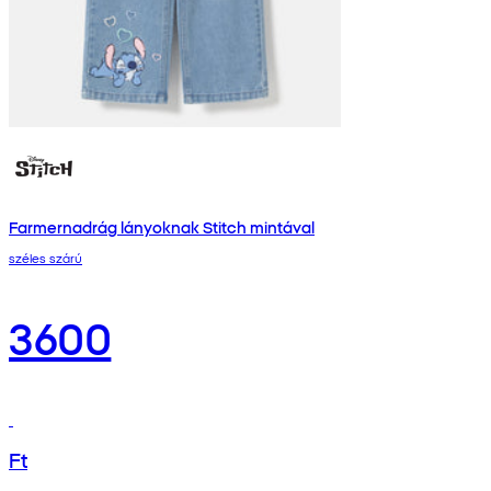
Farmernadrág lányoknak Stitch mintával
széles szárú
3600
Ft