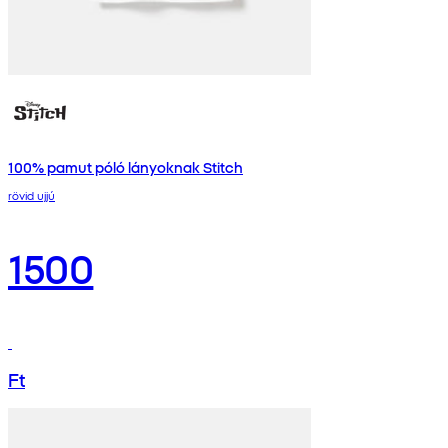
100% pamut póló lányoknak Stitch
rövid ujjú
1500
Ft