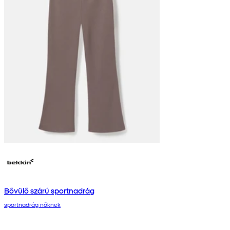
Bővülő szárú sportnadrág
sportnadrág nőknek