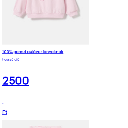
100% pamut pulóver lányoknak
hosszú ujjú
2500
Ft