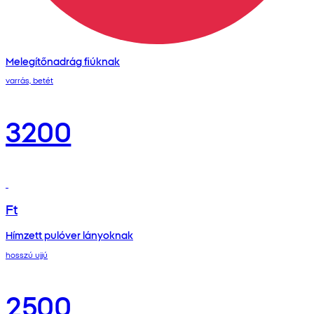
Melegítőnadrág fiúknak
varrás, betét
3200
Ft
Hímzett pulóver lányoknak
hosszú ujjú
2500