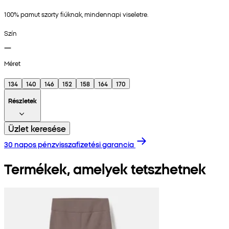
100% pamut szorty fiúknak, mindennapi viseletre.
Szín
Méret
134
140
146
152
158
164
170
Részletek
Üzlet keresése
30 napos pénzvisszafizetési garancia
Termékek, amelyek tetszhetnek