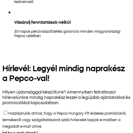
kedvenceit.
Vásárolj fenntartások nélkül
30 napos pénzvisszafizetési garancia minden magyarországi
Pepco üzletben.
Hírlevél: Legyél mindig naprakész
a Pepco-val!
Milyen újdonsággal készültünk? Amennyiben feliratkozol
hírlevelünkre mindig naprakész leszel a legújabb ajánlatokkal és
promóciókkal kapcsolatban.
Hozzájárulok ahhoz, hogy a Pepco Hungary Kft érdekes promócióiról,
termékeiről vagy szolgáltatásairól szóló hírlevelet kapjak e-mailben a
megadott e-mail címre.
Írd be e-mail címed
*