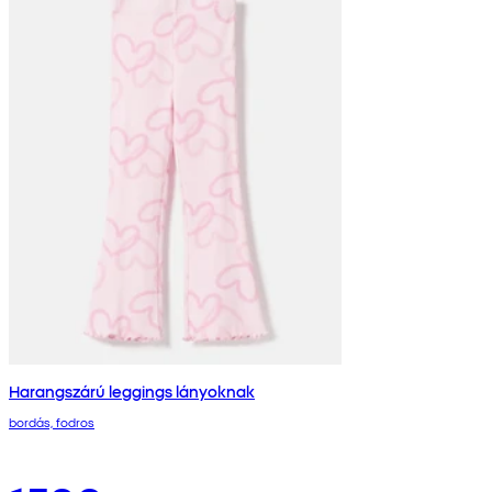
Harangszárú leggings lányoknak
bordás, fodros