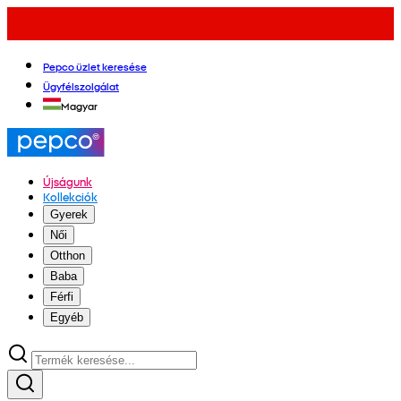
Pepco üzlet keresése
Ügyfélszolgálat
Magyar
Újságunk
Kollekciók
Gyerek
Női
Otthon
Baba
Férfi
Egyéb