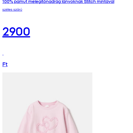
100% pamut melegítőnadrág lányoknak Stitch mintával
széles szárú
2900
Ft