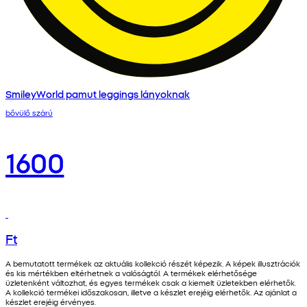
SmileyWorld pamut leggings lányoknak
bővülő szárú
1600
Ft
A bemutatott termékek az aktuális kollekció részét képezik. A képek illusztrációk
és kis mértékben eltérhetnek a valóságtól. A termékek elérhetősége
üzletenként változhat, és egyes termékek csak a kiemelt üzletekben elérhetők.
A kollekció termékei időszakosan, illetve a készlet erejéig elérhetők. Az ajánlat a
készlet erejéig érvényes.