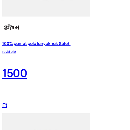
100% pamut póló lányoknak Stitch
rövid ujjú
1500
Ft