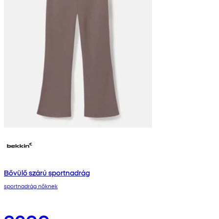
Bővülő szárú sportnadrág
sportnadrág nőknek