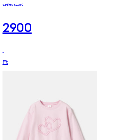
széles szárú
2900
Ft