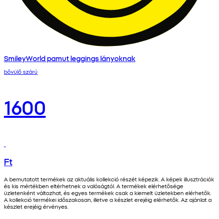
SmileyWorld pamut leggings lányoknak
bővülő szárú
1600
Ft
A bemutatott termékek az aktuális kollekció részét képezik. A képek illusztrációk
és kis mértékben eltérhetnek a valóságtól. A termékek elérhetősége
üzletenként változhat, és egyes termékek csak a kiemelt üzletekben elérhetők.
A kollekció termékei időszakosan, illetve a készlet erejéig elérhetők. Az ajánlat a
készlet erejéig érvényes.