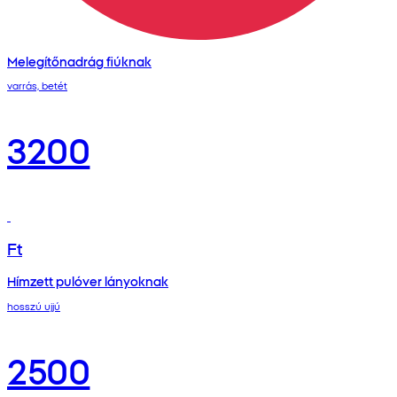
Melegítőnadrág fiúknak
varrás, betét
3200
Ft
Hímzett pulóver lányoknak
hosszú ujjú
2500