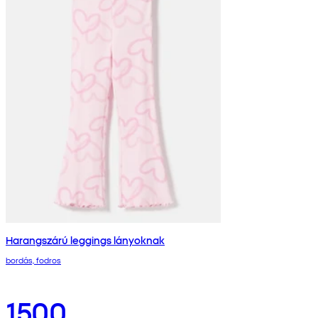
Harangszárú leggings lányoknak
bordás, fodros
1500