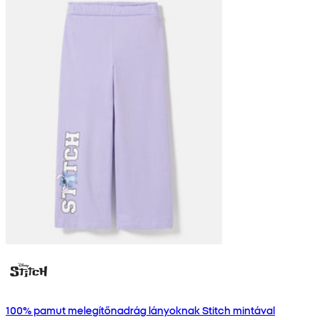
100% pamut melegítőnadrág lányoknak Stitch mintával