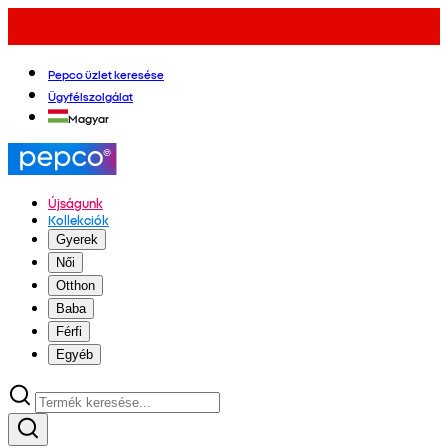
Pepco üzlet keresése
Ügyfélszolgálat
Magyar
Újságunk
Kollekciók
Gyerek
Női
Otthon
Baba
Férfi
Egyéb