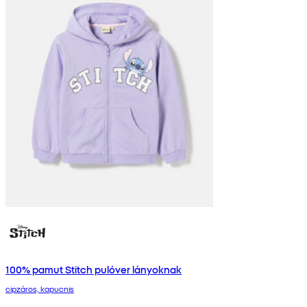
100% pamut Stitch pulóver lányoknak
cipzáros, kapucnis