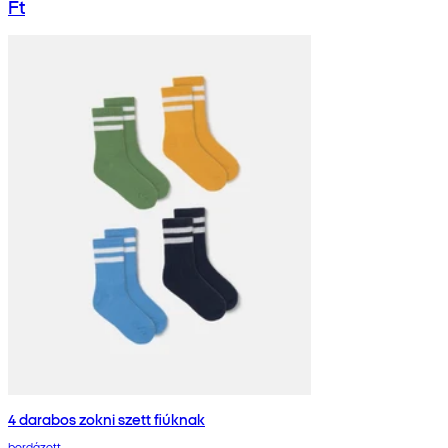
Ft
4 darabos zokni szett fiúknak
bordázott