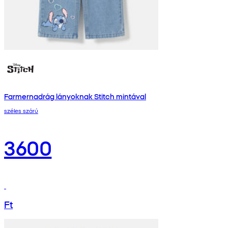
Farmernadrág lányoknak Stitch mintával
széles szárú
3600
Ft