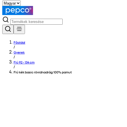
Főoldal
/
Gyerek
/
Fiú 92 - 134 cm
/
Fiú kék basic rövidnadrág 100% pamut