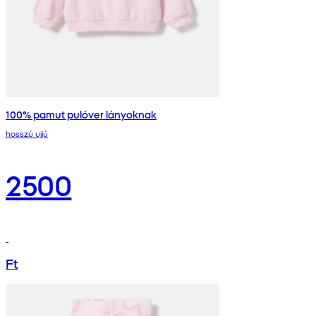
100% pamut pulóver lányoknak
hosszú ujjú
2500
Ft