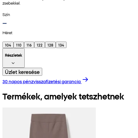
zsebekkel.
Szín
Méret
104
110
116
122
128
134
Részletek
Üzlet keresése
30 napos pénzvisszafizetési garancia
Termékek, amelyek tetszhetnek