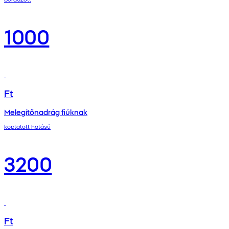
1000
Ft
Melegítőnadrág fiúknak
koptatott hatású
3200
Ft