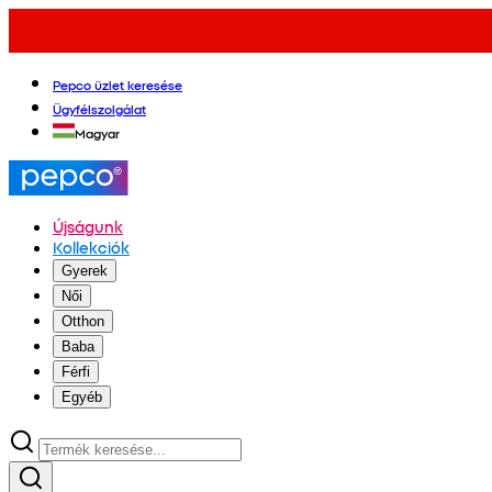
Pepco üzlet keresése
Ügyfélszolgálat
Magyar
Újságunk
Kollekciók
Gyerek
Női
Otthon
Baba
Férfi
Egyéb