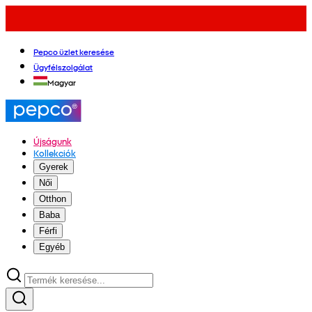
Pepco üzlet keresése
Ügyfélszolgálat
Magyar
Újságunk
Kollekciók
Gyerek
Női
Otthon
Baba
Férfi
Egyéb