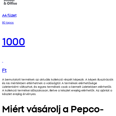
A4 füzet
80 lapos
1000
Ft
A bemutatott termékek az aktuális kollekció részét képezik. A képek illusztrációk
és kis mértékben eltérhetnek a valóságtól. A termékek elérhetősége
üzletenként változhat, és egyes termékek csak a kiemelt üzletekben elérhetők.
A kollekció termékei időszakosan, illetve a készlet erejéig elérhetők. Az ajánlat a
készlet erejéig érvényes.
Miért vásárolj a Pepco-