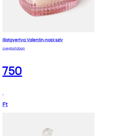
Illatgyertya Valentin-napi szív
üvegtartóban
750
Ft