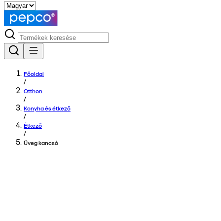
Főoldal
/
Otthon
/
Konyha és étkező
/
Étkező
/
Üveg kancsó