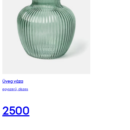
Üveg váza
egyszerű, díszes
2500