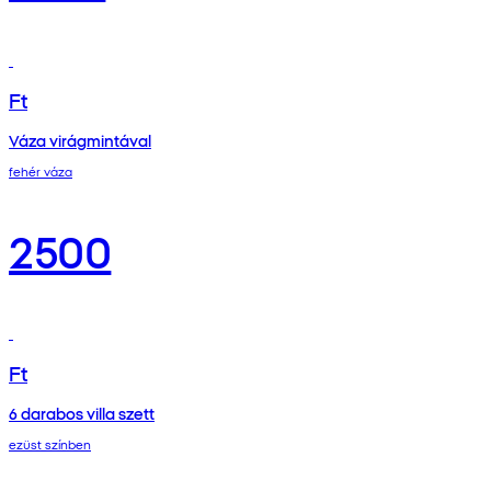
Ft
Váza virágmintával
fehér váza
2500
Ft
6 darabos villa szett
ezüst színben