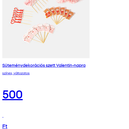
Süteménydekorációs szett Valentin-napra
színes, változatos
500
Ft