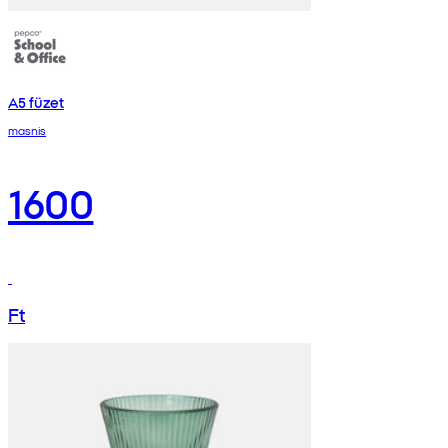
A5 füzet
masnis
1600
Ft