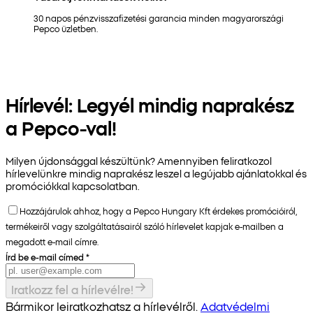
30 napos pénzvisszafizetési garancia minden magyarországi
Pepco üzletben.
Hírlevél: Legyél mindig naprakész
a Pepco-val!
Milyen újdonsággal készültünk? Amennyiben feliratkozol
hírlevelünkre mindig naprakész leszel a legújabb ajánlatokkal és
promóciókkal kapcsolatban.
Hozzájárulok ahhoz, hogy a Pepco Hungary Kft érdekes promócióiról,
termékeiről vagy szolgáltatásairól szóló hírlevelet kapjak e-mailben a
megadott e-mail címre.
Írd be e-mail címed
*
Iratkozz fel a hírlevélre!
Bármikor leiratkozhatsz a hírlevélről.
Adatvédelmi