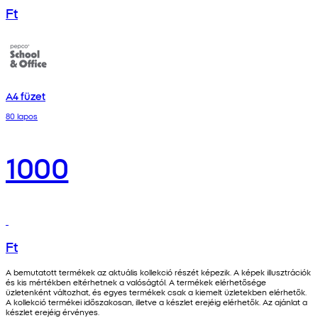
Ft
A4 füzet
80 lapos
1000
Ft
A bemutatott termékek az aktuális kollekció részét képezik. A képek illusztrációk
és kis mértékben eltérhetnek a valóságtól. A termékek elérhetősége
üzletenként változhat, és egyes termékek csak a kiemelt üzletekben elérhetők.
A kollekció termékei időszakosan, illetve a készlet erejéig elérhetők. Az ajánlat a
készlet erejéig érvényes.