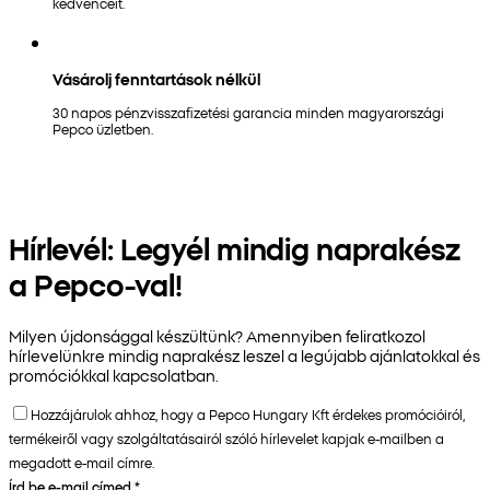
kedvenceit.
Vásárolj fenntartások nélkül
30 napos pénzvisszafizetési garancia minden magyarországi
Pepco üzletben.
Hírlevél: Legyél mindig naprakész
a Pepco-val!
Milyen újdonsággal készültünk? Amennyiben feliratkozol
hírlevelünkre mindig naprakész leszel a legújabb ajánlatokkal és
promóciókkal kapcsolatban.
Hozzájárulok ahhoz, hogy a Pepco Hungary Kft érdekes promócióiról,
termékeiről vagy szolgáltatásairól szóló hírlevelet kapjak e-mailben a
megadott e-mail címre.
Írd be e-mail címed
*