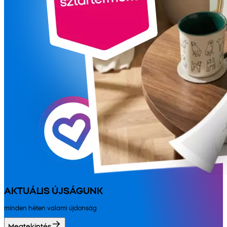
AKTUÁLIS ÚJSÁGUNK
minden héten valami újdonság
Megtekintés