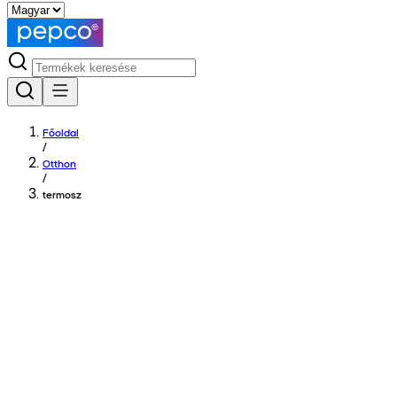
Főoldal
/
Otthon
/
termosz