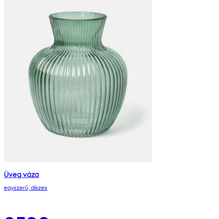
Üveg váza
egyszerű, díszes