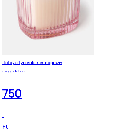
Illatgyertya Valentin-napi szív
üvegtartóban
750
Ft