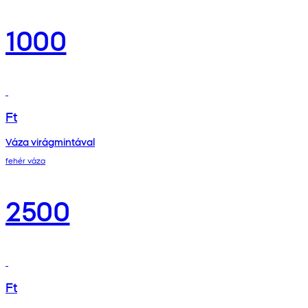
1000
Ft
Váza virágmintával
fehér váza
2500
Ft