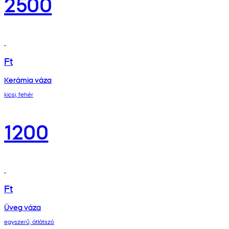
2500
Ft
Kerámia váza
kicsi, fehér
1200
Ft
Üveg váza
egyszerű, átlátszó