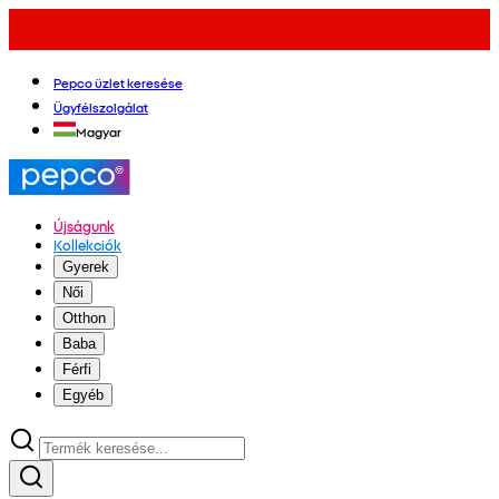
Pepco üzlet keresése
Ügyfélszolgálat
Magyar
Újságunk
Kollekciók
Gyerek
Női
Otthon
Baba
Férfi
Egyéb