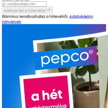
Iratkozz fel a hírlevélre!
Bármikor leiratkozhatsz a hírlevélről.
Adatvédelmi
irányelvek