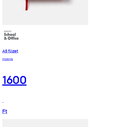
A5 füzet
masnis
1600
Ft