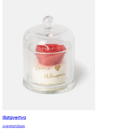
Illatgyertya
üvegtartóban