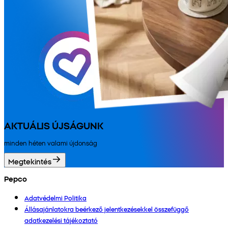
AKTUÁLIS ÚJSÁGUNK
minden héten valami újdonság
Megtekintés
Pepco
Adatvédelmi Politika
Állásajánlatokra beérkező jelentkezésekkel összefüggő
adatkezelési tájékoztató