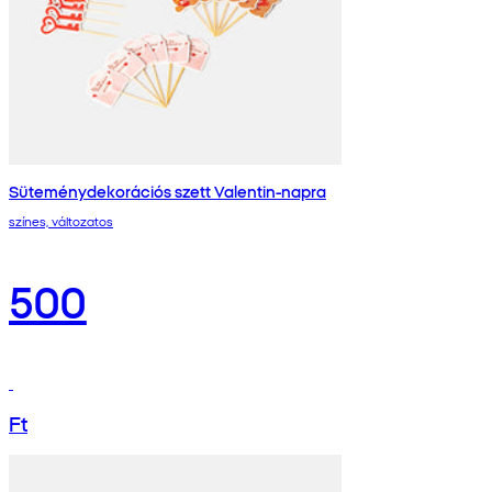
Süteménydekorációs szett Valentin-napra
színes, változatos
500
Ft