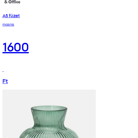
A5 füzet
masnis
1600
Ft