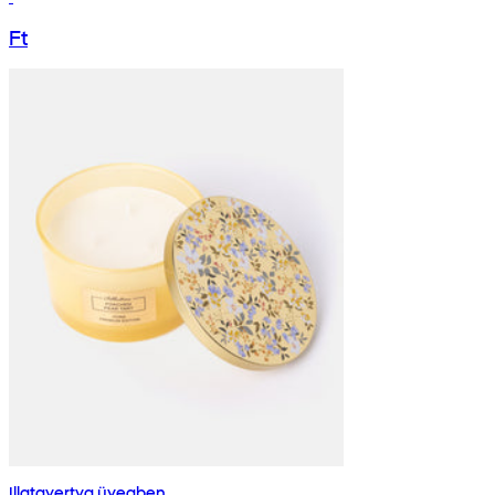
Ft
Illatgyertya üvegben