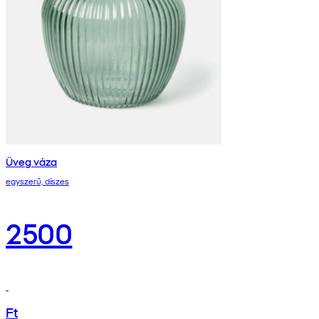
Üveg váza
egyszerű, díszes
2500
Ft