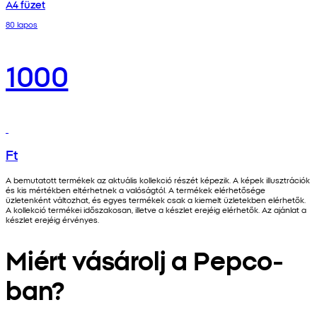
A4 füzet
80 lapos
1000
Ft
A bemutatott termékek az aktuális kollekció részét képezik. A képek illusztrációk
és kis mértékben eltérhetnek a valóságtól. A termékek elérhetősége
üzletenként változhat, és egyes termékek csak a kiemelt üzletekben elérhetők.
A kollekció termékei időszakosan, illetve a készlet erejéig elérhetők. Az ajánlat a
készlet erejéig érvényes.
Miért vásárolj a Pepco-
ban?