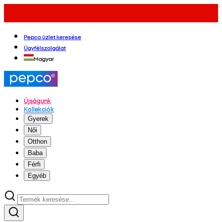
Pepco üzlet keresése
Ügyfélszolgálat
Magyar
Újságunk
Kollekciók
Gyerek
Női
Otthon
Baba
Férfi
Egyéb