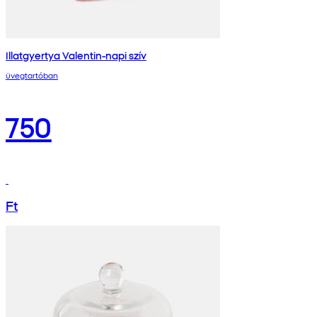
Illatgyertya Valentin-napi szív
üvegtartóban
750
Ft