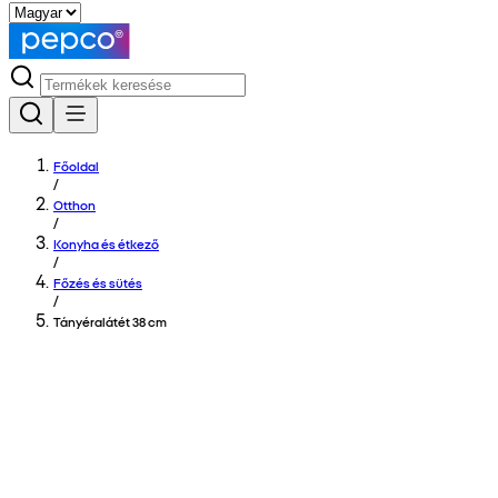
Főoldal
/
Otthon
/
Konyha és étkező
/
Főzés és sütés
/
Tányéralátét 38 cm