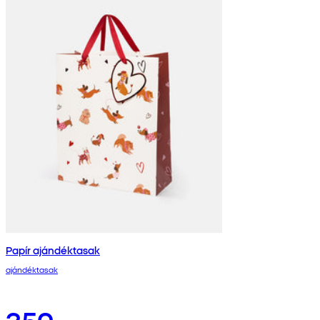
Papír ajándéktasak
ajándéktasak