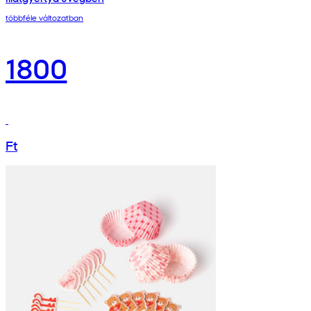
többféle változatban
1800
Ft