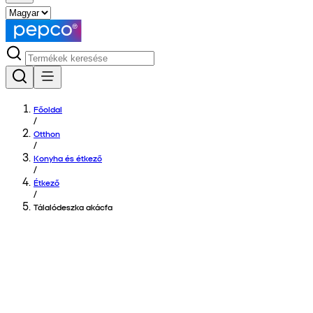
Főoldal
/
Otthon
/
Konyha és étkező
/
Étkező
/
Tálalódeszka akácfa