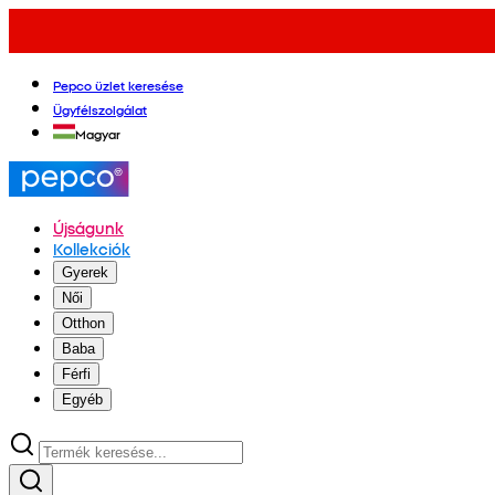
Pepco üzlet keresése
Ügyfélszolgálat
Magyar
Újságunk
Kollekciók
Gyerek
Női
Otthon
Baba
Férfi
Egyéb