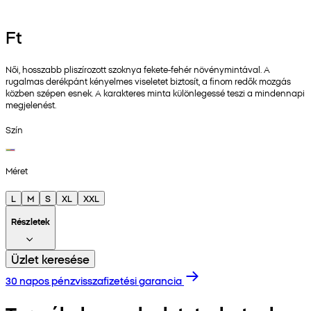
Ft
Női, hosszabb pliszírozott szoknya fekete‑fehér növénymintával. A
rugalmas derékpánt kényelmes viseletet biztosít, a finom redők mozgás
közben szépen esnek. A karakteres minta különlegessé teszi a mindennapi
megjelenést.
Szín
Méret
L
M
S
XL
XXL
Részletek
Üzlet keresése
30 napos pénzvisszafizetési garancia