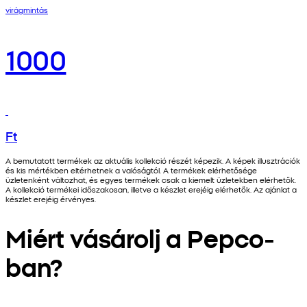
virágmintás
1000
Ft
A bemutatott termékek az aktuális kollekció részét képezik. A képek illusztrációk
és kis mértékben eltérhetnek a valóságtól. A termékek elérhetősége
üzletenként változhat, és egyes termékek csak a kiemelt üzletekben elérhetők.
A kollekció termékei időszakosan, illetve a készlet erejéig elérhetők. Az ajánlat a
készlet erejéig érvényes.
Miért vásárolj a Pepco-
ban?