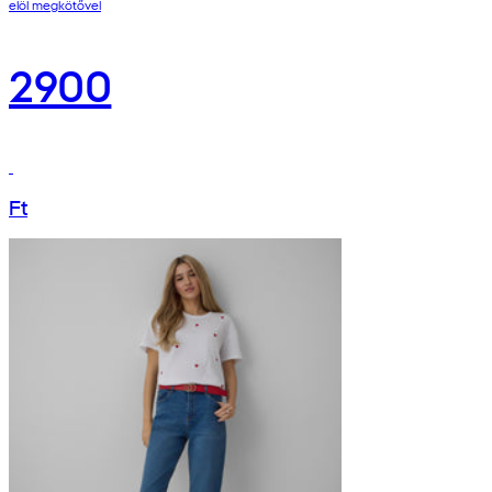
elöl megkötővel
2900
Ft