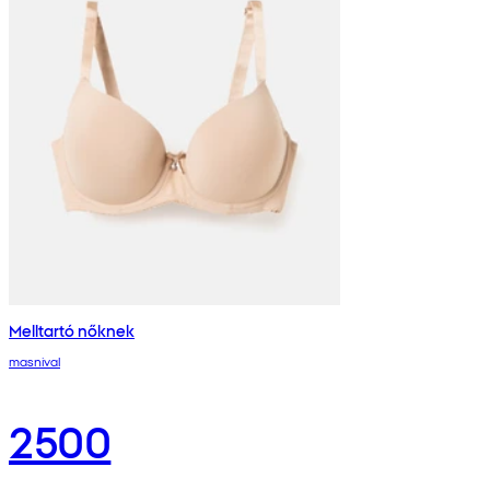
Melltartó nőknek
masnival
2500