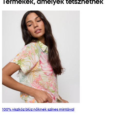
Termékek, amelyek tetszhetnek
100% viszkóz blúz nőknek színes mintával