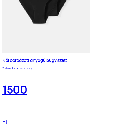
Női bordázott anyagú bugyiszett
2 darabos csomag
1500
Ft