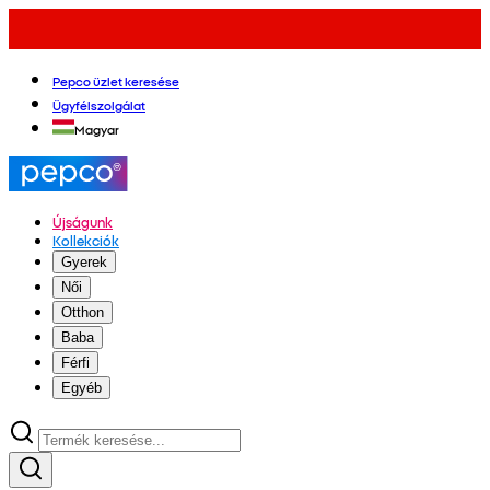
Pepco üzlet keresése
Ügyfélszolgálat
Magyar
Újságunk
Kollekciók
Gyerek
Női
Otthon
Baba
Férfi
Egyéb