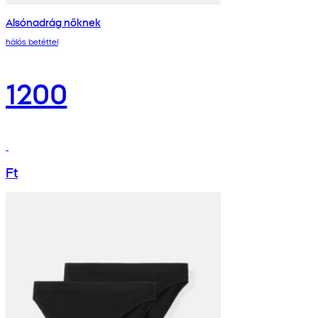
Alsónadrág nőknek
hálós betéttel
1200
Ft