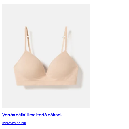
Varrás nélküli melltartó nőknek
merevítő nélkül