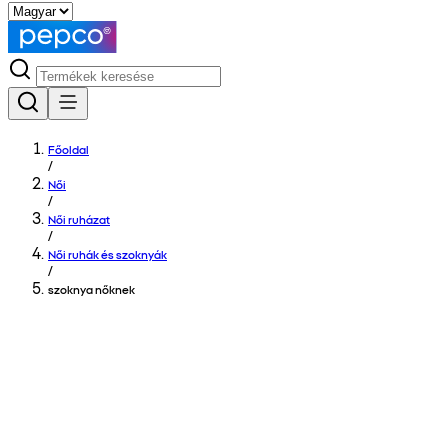
Főoldal
/
Női
/
Női ruházat
/
Női ruhák és szoknyák
/
szoknya nőknek