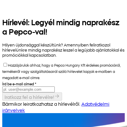
Hírlevél: Legyél mindig naprakész
a Pepco-val!
Milyen újdonsággal készültünk? Amennyiben feliratkozol
hírlevelünkre mindig naprakész leszel a legújabb ajánlatokkal és
promóciókkal kapcsolatban.
Hozzájárulok ahhoz, hogy a Pepco Hungary Kft érdekes promócióiról,
termékeiről vagy szolgáltatásairól szóló hírlevelet kapjak e-mailben a
megadott e-mail címre.
Írd be e-mail címed
*
Iratkozz fel a hírlevélre!
Bármikor leiratkozhatsz a hírlevélről.
Adatvédelmi
irányelvek