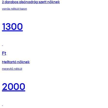
2 darabos alsónadrág szett nőknek
varrás nélküli fazon
1300
Ft
Melltartó nőknek
merevítő nélküli
2000