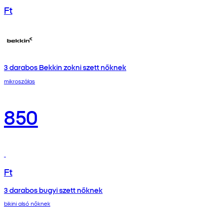
Ft
3 darabos Bekkin zokni szett nőknek
mikroszálas
850
Ft
3 darabos bugyi szett nőknek
bikini alsó nőknek