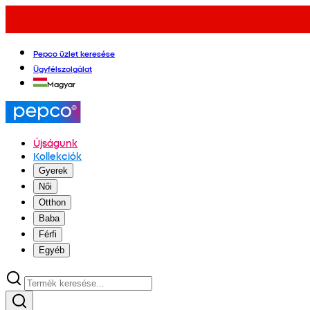
Pepco üzlet keresése
Ügyfélszolgálat
Magyar
Újságunk
Kollekciók
Gyerek
Női
Otthon
Baba
Férfi
Egyéb